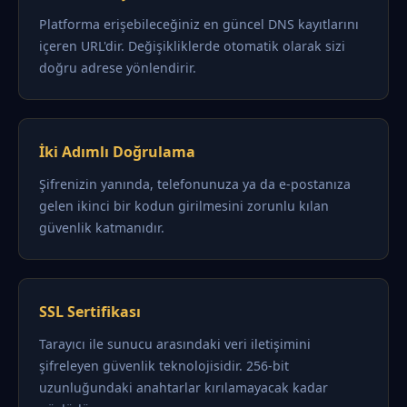
Platforma erişebileceğiniz en güncel DNS kayıtlarını
içeren URL'dir. Değişikliklerde otomatik olarak sizi
doğru adrese yönlendirir.
İki Adımlı Doğrulama
Şifrenizin yanında, telefonunuza ya da e-postanıza
gelen ikinci bir kodun girilmesini zorunlu kılan
güvenlik katmanıdır.
SSL Sertifikası
Tarayıcı ile sunucu arasındaki veri iletişimini
şifreleyen güvenlik teknolojisidir. 256-bit
uzunluğundaki anahtarlar kırılamayacak kadar