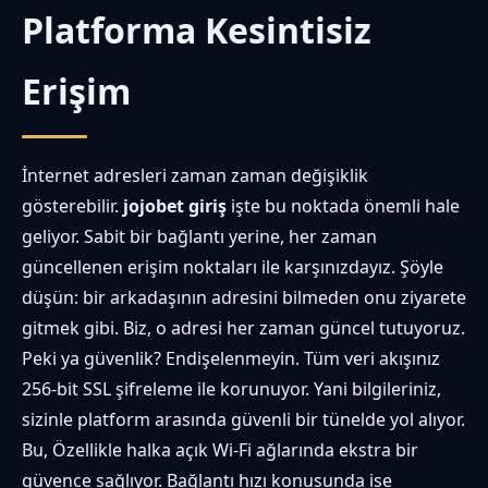
Platforma Kesintisiz
Erişim
İnternet adresleri zaman zaman değişiklik
gösterebilir.
jojobet giriş
işte bu noktada önemli hale
geliyor. Sabit bir bağlantı yerine, her zaman
güncellenen erişim noktaları ile karşınızdayız. Şöyle
düşün: bir arkadaşının adresini bilmeden onu ziyarete
gitmek gibi. Biz, o adresi her zaman güncel tutuyoruz.
Peki ya güvenlik? Endişelenmeyin. Tüm veri akışınız
256-bit SSL şifreleme ile korunuyor. Yani bilgileriniz,
sizinle platform arasında güvenli bir tünelde yol alıyor.
Bu, Özellikle halka açık Wi-Fi ağlarında ekstra bir
güvence sağlıyor. Bağlantı hızı konusunda ise