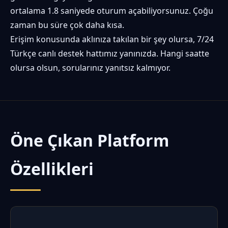
ortalama 1.8 saniyede oturum açabiliyorsunuz. Çoğu
zaman bu süre çok daha kısa.
Erişim konusunda aklınıza takılan bir şey olursa, 7/24
Türkçe canlı destek hattımız yanınızda. Hangi saatte
olursa olsun, sorularınız yanıtsız kalmıyor.
Öne Çıkan Platform
Özellikleri