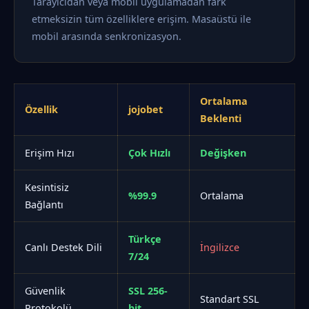
Tarayıcıdan veya mobil uygulamadan fark
etmeksizin tüm özelliklere erişim. Masaüstü ile
mobil arasında senkronizasyon.
Ortalama
Özellik
jojobet
Beklenti
Erişim Hızı
Çok Hızlı
Değişken
Kesintisiz
%99.9
Ortalama
Bağlantı
Türkçe
Canlı Destek Dili
İngilizce
7/24
Güvenlik
SSL 256-
Standart SSL
Protokolü
bit