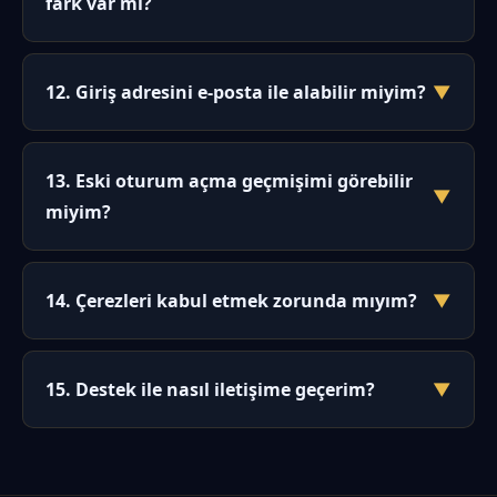
fark var mı?
en hızlı ve en stabil yoldur.
Temel özellikler aynıdır. Uygulama, anında
bildirimler ve daha hızlı erişim sunar. Tarayıcı
12. Giriş adresini e-posta ile alabilir miyim?
▼
versiyonu ise herhangi bir kurulum gerektirmez. İkisi
arasında veri senkronizasyonu sorunsuz çalışır.
Evet, giriş adresini e-posta bültenine abone olarak
düzenli olarak alabilirsiniz. Ayrıca adres değişikliği
13. Eski oturum açma geçmişimi görebilir
▼
olduğunda otomatik bir bildirim gönderilir. Bu
miyim?
özelliği hesap ayarlarınızdan aktifleştirebilirsiniz.
Evet, hesap güvenliği bölümünde son 10 oturum
açma girişinizi görüntüleyebilirsiniz. Burada tarih,
14. Çerezleri kabul etmek zorunda mıyım?
▼
saat ve IP adresi bilgileri yer alır. Şüpheli bir giriş fark
ederseniz, şifrenizi hemen değiştirin.
Zorunlu çerezler, platformun temel işlevleri için
gereklidir. Tercih ve istatistik çerezlerini ise
15. Destek ile nasıl iletişime geçerim?
▼
ayarlardan yönetebilirsiniz. Ancak bazı özellikler,
çerezler devre dışı bırakıldığında tam çalışmayabilir.
Sayfadaki canlı destek penceresinden anında mesaj
Örneğin, hatırlama özelliği.
gönderebilirsiniz. Ayrıca e-posta destek hattına
[email protected] adresinden ulaşabilirsiniz.