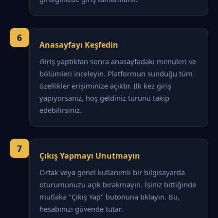
6
Anasayfayı Keşfedin
Giriş yaptıktan sonra anasayfadaki menüleri ve
bölümleri inceleyin. Platformun sunduğu tüm
özellikler erişiminize açıktır. İlk kez giriş
yapıyorsanız, hoş geldiniz turunu takip
edebilirsiniz.
7
Çıkış Yapmayı Unutmayın
Ortak veya genel kullanımlı bir bilgisayarda
oturumunuzu açık bırakmayın. İşiniz bittiğinde
mutlaka "Çıkış Yap" butonuna tıklayın. Bu,
hesabınızı güvende tutar.