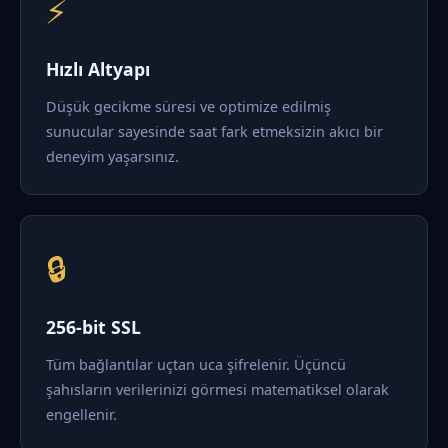
⚡
Hızlı Altyapı
Düşük gecikme süresi ve optimize edilmiş
sunucular sayesinde saat fark etmeksizin akıcı bir
deneyim yaşarsınız.
🔒
256-bit SSL
Tüm bağlantılar uçtan uca şifrelenir. Üçüncü
şahısların verilerinizi görmesi matematiksel olarak
engellenir.