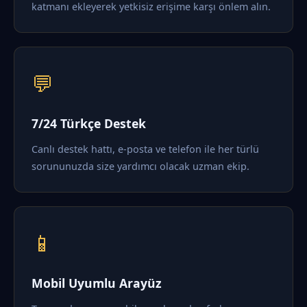
katmanı ekleyerek yetkisiz erişime karşı önlem alın.
💬
7/24 Türkçe Destek
Canlı destek hattı, e-posta ve telefon ile her türlü
sorununuzda size yardımcı olacak uzman ekip.
📱
Mobil Uyumlu Arayüz