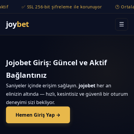
✅ SSL 256-bit şifreleme ile korunuyor
🕐 Ortalama e
joy
bet
☰
Jojobet Giriş: Güncel ve Aktif
Bağlantınız
Saniyeler içinde erişim sağlayın.
jojobet
her an
elinizin altında — hızlı, kesintisiz ve güvenli bir oturum
deneyimi sizi bekliyor.
Hemen Giriş Yap →