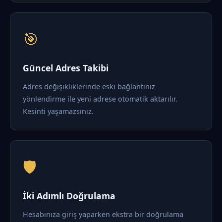
🎯
Güncel Adres Takibi
Adres değişikliklerinde eski bağlantınız
yönlendirme ile yeni adrese otomatik aktarılır.
Kesinti yaşamazsınız.
🛡️
İki Adımlı Doğrulama
Hesabınıza giriş yaparken ekstra bir doğrulama