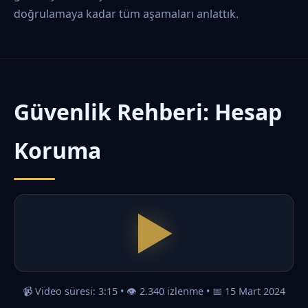
doğrulamaya kadar tüm aşamaları anlattık.
Güvenlik Rehberi: Hesap
Koruma
📹 Video süresi: 3:15 • 👁️ 2.340 izlenme • 📅 15 Mart 2024