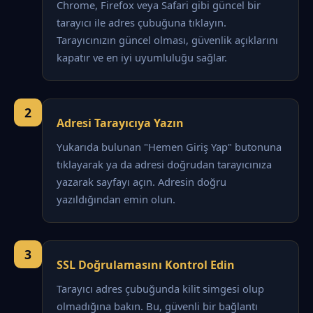
Chrome, Firefox veya Safari gibi güncel bir
tarayıcı ile adres çubuğuna tıklayın.
Tarayıcınızın güncel olması, güvenlik açıklarını
kapatır ve en iyi uyumluluğu sağlar.
2
Adresi Tarayıcıya Yazın
Yukarıda bulunan "Hemen Giriş Yap" butonuna
tıklayarak ya da adresi doğrudan tarayıcınıza
yazarak sayfayı açın. Adresin doğru
yazıldığından emin olun.
3
SSL Doğrulamasını Kontrol Edin
Tarayıcı adres çubuğunda kilit simgesi olup
olmadığına bakın. Bu, güvenli bir bağlantı