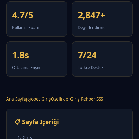
4.7/5
2,847+
Kullanıcı Puanı
Değerlendirme
1.8s
7/24
Ortalama Erişim
Türkçe Destek
Ana Sayfa
jojobet Giriş
Özellikler
Giriş Rehberi
SSS
📋 Sayfa İçeriği
1. Giriş