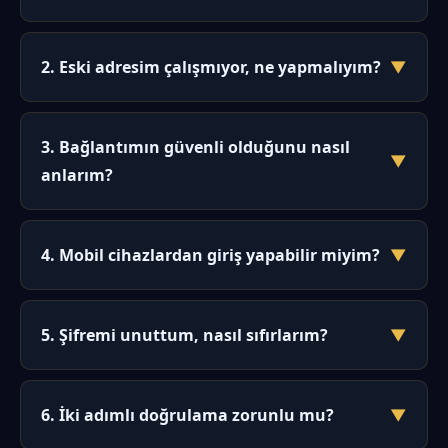
İnternet servis sağlayıcıları bazı platformlara
otomatik erişim engellemeleri uygulayabiliyor. Bu
2. Eski adresim çalışmıyor, ne yapmalıyım?
▼
engellemelerden etkilenmemek ve kullanıcıların
kesintisiz hizmet almasını sağlamak için erişim
Eski bir adres büyük olasılıkla devre dışı bırakılmıştır.
adresleri belirli aralıklarla yenilenir. Yenilenen
Yapmanız gereken tek şey, bu sayfada belirtilen
3. Bağlantımın güvenli olduğunu nasıl
adresler, mevcut olan en güncel bağlantıdır.
▼
güncel adresi kullanmak. Site ziyaretçilerini otomatik
anlarım?
olarak yeni adrese yönlendirir, ancak tarayıcınızda
eski sayfa önbelleğe alınmış olabilir.
Tarayıcınızın adres çubuğunda kilit simgesini arayın
ve adresin "https://" ile başladığından emin olun.
4. Mobil cihazlardan giriş yapabilir miyim?
▼
Ayrıca sayfanın en alt kısmında DMCA koruma
rozetini görebilirsiniz. Bu göstergeler, bağlantının
Evet, platform mobil uyumlu bir arayüze sahiptir.
şifrelendiğini ve doğrulandığını işaret eder.
Tarayıcınızdan giriş yapabilir veya mobil uygulamayı
5. Şifremi unuttum, nasıl sıfırlarım?
▼
kullanabilirsiniz. 1080p ve üzeri çözünürlüğe sahip
ekranlar için optimize edilmiş tasarım, tüm işlemleri
Giriş ekranındaki "Şifremi Unuttum" bağlantısına
kolaylaştırır.
tıklayın. Kayıtlı e-posta adresinize bir sıfırlama
6. İki adımlı doğrulama zorunlu mu?
▼
bağlantısı gönderilecektir. Bağlantıya tıklayarak yeni