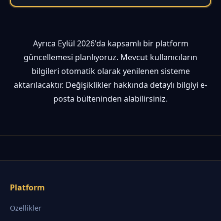
Ayrıca Eylül 2026'da kapsamlı bir platform
güncellemesi planlıyoruz. Mevcut kullanıcıların
bilgileri otomatik olarak yenilenen sisteme
aktarılacaktır. Değişiklikler hakkında detaylı bilgiyi e-
posta bülteninden alabilirsiniz.
Platform
Özellikler