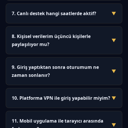
şifrenizi belirleyebilirsiniz. İşlem genellikle 2-3 dakika
Zorunlu değildir, ancak hesabınızı korumak için
sürer.
şiddetle tavsiye edilir. Özellikle farklı cihazlardan giriş
7. Canlı destek hangi saatlerde aktif?
▼
yapıyorsanız, bu katman hesabınıza yetkisiz erişimi
büyük ölçüde engeller. Ayarlar menüsünden anında
Canlı destek 7/24 kesintisiz hizmet verir. Uzman
aktifleştirebilirsiniz.
Türkçe ekip; sabah 03:00'te, öğle 12:00'de veya gece
8. Kişisel verilerim üçüncü kişilerle
▼
yarısı fark etmeksizin tüm sorularınızı yanıtlar.
paylaşılıyor mu?
Ortalama ilk yanıt süresi 45 saniyedir.
Hayır. Kişisel verileriniz, KVKK kapsamında korunur
ve üçüncü taraflarla asla paylaşılmaz. Tüm veriler
9. Giriş yaptıktan sonra oturumum ne
▼
256-bit SSL şifreleme ile saklanır. Adresiniz, e-
zaman sonlanır?
postanız gibi bilgiler yalnızca kimlik doğrulama ve
güvenlik amacıyla kullanılır.
Oturumunuz 30 dakika boyunca hareketsiz
kaldığında otomatik olarak sonlanır. Bu, hesabınızı
10. Platforma VPN ile giriş yapabilir miyim?
▼
korumak için alınan standart bir önlemdir. Ayrıca
farklı bir IP adresinden giriş yapıldığını tespit
Evet, VPN kullanımı platform tarafından
edersek sizi bilgilendiririz.
engellenmez. Ancak hızınız düşebilir. Gecikme süresi
11. Mobil uygulama ile tarayıcı arasında
▼
30-50 ms artabilir. Giriş adresini kullanmak genellikle