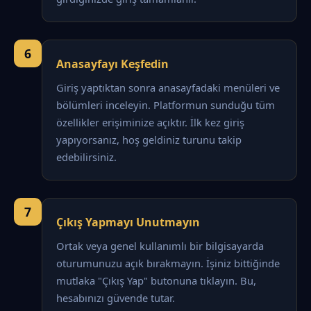
6
Anasayfayı Keşfedin
Giriş yaptıktan sonra anasayfadaki menüleri ve
bölümleri inceleyin. Platformun sunduğu tüm
özellikler erişiminize açıktır. İlk kez giriş
yapıyorsanız, hoş geldiniz turunu takip
edebilirsiniz.
7
Çıkış Yapmayı Unutmayın
Ortak veya genel kullanımlı bir bilgisayarda
oturumunuzu açık bırakmayın. İşiniz bittiğinde
mutlaka "Çıkış Yap" butonuna tıklayın. Bu,
hesabınızı güvende tutar.