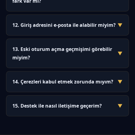
fark var mı?
en hızlı ve en stabil yoldur.
Temel özellikler aynıdır. Uygulama, anında
bildirimler ve daha hızlı erişim sunar. Tarayıcı
12. Giriş adresini e-posta ile alabilir miyim?
▼
versiyonu ise herhangi bir kurulum gerektirmez. İkisi
arasında veri senkronizasyonu sorunsuz çalışır.
Evet, giriş adresini e-posta bültenine abone olarak
düzenli olarak alabilirsiniz. Ayrıca adres değişikliği
13. Eski oturum açma geçmişimi görebilir
▼
olduğunda otomatik bir bildirim gönderilir. Bu
miyim?
özelliği hesap ayarlarınızdan aktifleştirebilirsiniz.
Evet, hesap güvenliği bölümünde son 10 oturum
açma girişinizi görüntüleyebilirsiniz. Burada tarih,
14. Çerezleri kabul etmek zorunda mıyım?
▼
saat ve IP adresi bilgileri yer alır. Şüpheli bir giriş fark
ederseniz, şifrenizi hemen değiştirin.
Zorunlu çerezler, platformun temel işlevleri için
gereklidir. Tercih ve istatistik çerezlerini ise
15. Destek ile nasıl iletişime geçerim?
▼
ayarlardan yönetebilirsiniz. Ancak bazı özellikler,
çerezler devre dışı bırakıldığında tam çalışmayabilir.
Sayfadaki canlı destek penceresinden anında mesaj
Örneğin, hatırlama özelliği.
gönderebilirsiniz. Ayrıca e-posta destek hattına
[email protected] adresinden ulaşabilirsiniz.