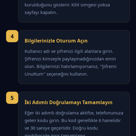
kurulduğunu gösterir. Kilit simgesi yoksa
sayfayı kapatın.
4
Bilgilerinizle Oturum Açın
Kullanıcı adı ve şifrenizi ilgili alanlara girin.
Şifrenizi kimseyle paylaşmadığınızdan emin
olun. Bilgilerinizi hatırlamıyorsanız, "Şifremi
Unuttum" seçeneğini kullanın.
5
İki Adımlı Doğrulamayı Tamamlayın
Eğer iki adımlı doğrulama aktifse, telefonunuza
gelen kodu girin. Bu kod genellikle 6 hanelidir
ve 30 saniye geçerlidir. Doğru kodu
girdiğinizde giriş tamamlanır.