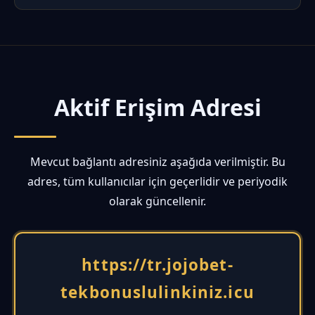
Aktif Erişim Adresi
Mevcut bağlantı adresiniz aşağıda verilmiştir. Bu
adres, tüm kullanıcılar için geçerlidir ve periyodik
olarak güncellenir.
https://tr.jojobet-
tekbonuslulinkiniz.icu