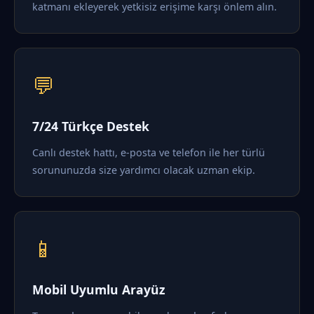
katmanı ekleyerek yetkisiz erişime karşı önlem alın.
💬
7/24 Türkçe Destek
Canlı destek hattı, e-posta ve telefon ile her türlü
sorununuzda size yardımcı olacak uzman ekip.
📱
Mobil Uyumlu Arayüz