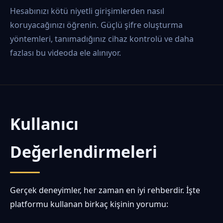
Hesabınızı kötü niyetli girişimlerden nasıl
koruyacağınızı öğrenin. Güçlü şifre oluşturma
yöntemleri, tanımadığınız cihaz kontrolü ve daha
fazlası bu videoda ele alınıyor.
Kullanıcı
Değerlendirmeleri
Gerçek deneyimler, her zaman en iyi rehberdir. İşte
platformu kullanan birkaç kişinin yorumu: