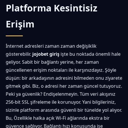
Platforma Kesintisiz
Erişim
İnternet adresleri zaman zaman değişiklik
gösterebilir.
jojobet giriş
işte bu noktada önemli hale
geliyor. Sabit bir bağlantı yerine, her zaman
güncellenen erişim noktaları ile karşınızdayız. Şöyle
düşün: bir arkadaşının adresini bilmeden onu ziyarete
gitmek gibi. Biz, o adresi her zaman güncel tutuyoruz.
Peki ya güvenlik? Endişelenmeyin. Tüm veri akışınız
256-bit SSL şifreleme ile korunuyor. Yani bilgileriniz,
sizinle platform arasında güvenli bir tünelde yol alıyor.
Bu, Özellikle halka açık Wi-Fi ağlarında ekstra bir
güvence sağlıyor. Bağlantı hızı konusunda ise