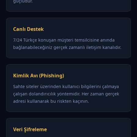
güçlüdür.
Canlı Destek
7/24 Türkçe konuşan müşteri temsilcisine anında
bağlanabileceğiniz gerçek zamanlı iletişim kanalıdır.
Kimlik Avı (Phishing)
Sahte siteler üzerinden kullanıcı bilgilerini çalmaya
çalışan dolandırıcılık yöntemidir. Her zaman gerçek
adresi kullanarak bu riskten kaçının.
Veri Şifreleme