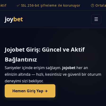
✅ SSL 256-bit şifreleme ile korunuyor
🕐 Ortalama er
joy
bet
☰
Jojobet Giriş: Güncel ve Aktif
Bağlantınız
Saniyeler içinde erişim sağlayın.
jojobet
her an
elinizin altında — hızlı, kesintisiz ve güvenli bir oturum
deneyimi sizi bekliyor.
Hemen Giriş Yap →