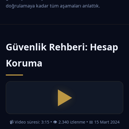
doğrulamaya kadar tüm aşamaları anlattık.
Güvenlik Rehberi: Hesap
Koruma
📹 Video süresi: 3:15 • 👁️ 2.340 izlenme • 📅 15 Mart 2024