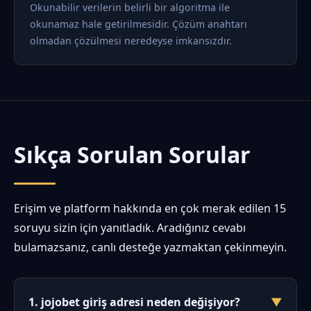
Okunabilir verilerin belirli bir algoritma ile
okunamaz hale getirilmesidir. Çözüm anahtarı
olmadan çözülmesi neredeyse imkansızdır.
Sıkça Sorulan Sorular
Erişim ve platform hakkında en çok merak edilen 15
soruyu sizin için yanıtladık. Aradığınız cevabı
bulamazsanız, canlı desteğe yazmaktan çekinmeyin.
1. jojobet giriş adresi neden değişiyor?
▼