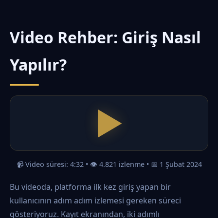
Ortalama e-posta yanıt süresi 2 saat içindedir.
Haftanın her günü, günün her saati aktifiz.
Video Rehber: Giriş Nasıl
Yapılır?
📹 Video süresi: 4:32 • 👁️ 4.821 izlenme • 📅 1 Şubat 2024
Bu videoda, platforma ilk kez giriş yapan bir
kullanıcının adım adım izlemesi gereken süreci
gösteriyoruz. Kayıt ekranından, iki adımlı