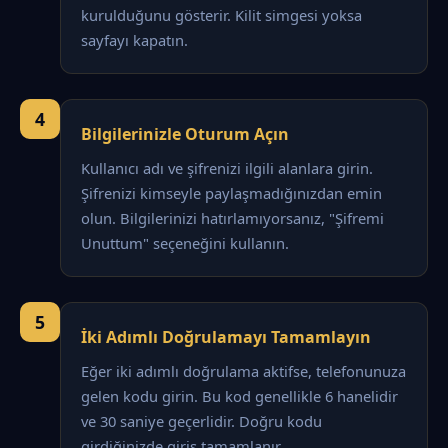
kurulduğunu gösterir. Kilit simgesi yoksa
sayfayı kapatın.
4
Bilgilerinizle Oturum Açın
Kullanıcı adı ve şifrenizi ilgili alanlara girin.
Şifrenizi kimseyle paylaşmadığınızdan emin
olun. Bilgilerinizi hatırlamıyorsanız, "Şifremi
Unuttum" seçeneğini kullanın.
5
İki Adımlı Doğrulamayı Tamamlayın
Eğer iki adımlı doğrulama aktifse, telefonunuza
gelen kodu girin. Bu kod genellikle 6 hanelidir
ve 30 saniye geçerlidir. Doğru kodu
girdiğinizde giriş tamamlanır.