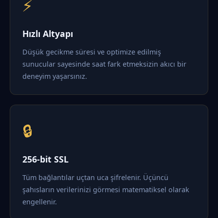
⚡
Hızlı Altyapı
Düşük gecikme süresi ve optimize edilmiş
sunucular sayesinde saat fark etmeksizin akıcı bir
deneyim yaşarsınız.
🔒
256-bit SSL
Tüm bağlantılar uçtan uca şifrelenir. Üçüncü
şahısların verilerinizi görmesi matematiksel olarak
engellenir.