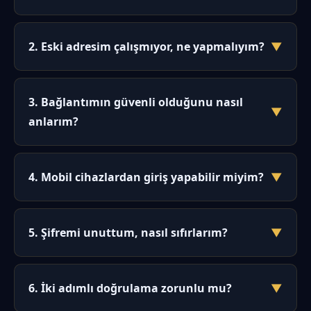
İnternet servis sağlayıcıları bazı platformlara
otomatik erişim engellemeleri uygulayabiliyor. Bu
2. Eski adresim çalışmıyor, ne yapmalıyım?
▼
engellemelerden etkilenmemek ve kullanıcıların
kesintisiz hizmet almasını sağlamak için erişim
Eski bir adres büyük olasılıkla devre dışı bırakılmıştır.
adresleri belirli aralıklarla yenilenir. Yenilenen
Yapmanız gereken tek şey, bu sayfada belirtilen
3. Bağlantımın güvenli olduğunu nasıl
adresler, mevcut olan en güncel bağlantıdır.
▼
güncel adresi kullanmak. Site ziyaretçilerini otomatik
anlarım?
olarak yeni adrese yönlendirir, ancak tarayıcınızda
eski sayfa önbelleğe alınmış olabilir.
Tarayıcınızın adres çubuğunda kilit simgesini arayın
ve adresin "https://" ile başladığından emin olun.
4. Mobil cihazlardan giriş yapabilir miyim?
▼
Ayrıca sayfanın en alt kısmında DMCA koruma
rozetini görebilirsiniz. Bu göstergeler, bağlantının
Evet, platform mobil uyumlu bir arayüze sahiptir.
şifrelendiğini ve doğrulandığını işaret eder.
Tarayıcınızdan giriş yapabilir veya mobil uygulamayı
5. Şifremi unuttum, nasıl sıfırlarım?
▼
kullanabilirsiniz. 1080p ve üzeri çözünürlüğe sahip
ekranlar için optimize edilmiş tasarım, tüm işlemleri
Giriş ekranındaki "Şifremi Unuttum" bağlantısına
kolaylaştırır.
tıklayın. Kayıtlı e-posta adresinize bir sıfırlama
6. İki adımlı doğrulama zorunlu mu?
▼
bağlantısı gönderilecektir. Bağlantıya tıklayarak yeni