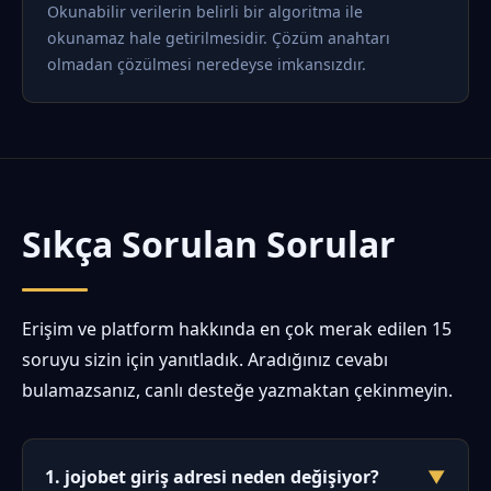
Okunabilir verilerin belirli bir algoritma ile
okunamaz hale getirilmesidir. Çözüm anahtarı
olmadan çözülmesi neredeyse imkansızdır.
Sıkça Sorulan Sorular
Erişim ve platform hakkında en çok merak edilen 15
soruyu sizin için yanıtladık. Aradığınız cevabı
bulamazsanız, canlı desteğe yazmaktan çekinmeyin.
1. jojobet giriş adresi neden değişiyor?
▼