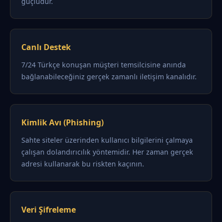
güçlüdür.
Canlı Destek
7/24 Türkçe konuşan müşteri temsilcisine anında
bağlanabileceğiniz gerçek zamanlı iletişim kanalıdır.
Kimlik Avı (Phishing)
Sahte siteler üzerinden kullanıcı bilgilerini çalmaya
çalışan dolandırıcılık yöntemidir. Her zaman gerçek
adresi kullanarak bu riskten kaçının.
Veri Şifreleme