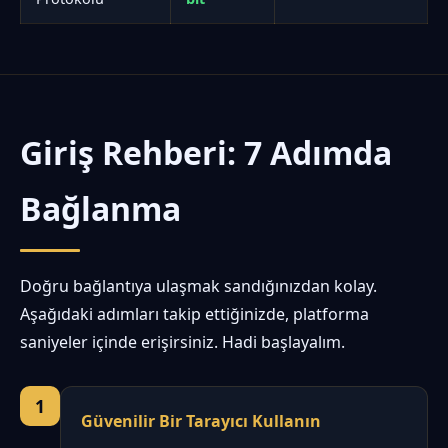
Giriş Rehberi: 7 Adımda
Bağlanma
Doğru bağlantıya ulaşmak sandığınızdan kolay.
Aşağıdaki adımları takip ettiğinizde, platforma
saniyeler içinde erişirsiniz. Hadi başlayalım.
1
Güvenilir Bir Tarayıcı Kullanın