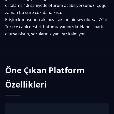
ortalama 1.8 saniyede oturum açabiliyorsunuz. Çoğu
zaman bu süre çok daha kısa.
Erişim konusunda aklınıza takılan bir şey olursa, 7/24
Türkçe canlı destek hattımız yanınızda. Hangi saatte
olursa olsun, sorularınız yanıtsız kalmıyor.
Öne Çıkan Platform
Özellikleri