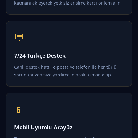
katmanı ekleyerek yetkisiz erişime karşı önlem alın.
💬
7/24 Türkçe Destek
Canlı destek hattı, e-posta ve telefon ile her türlü
sorununuzda size yardımcı olacak uzman ekip.
📱
Mobil Uyumlu Arayüz