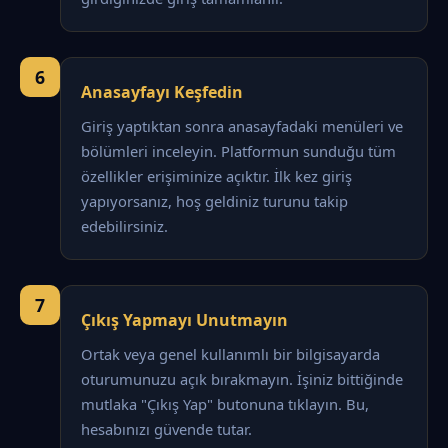
6
Anasayfayı Keşfedin
Giriş yaptıktan sonra anasayfadaki menüleri ve
bölümleri inceleyin. Platformun sunduğu tüm
özellikler erişiminize açıktır. İlk kez giriş
yapıyorsanız, hoş geldiniz turunu takip
edebilirsiniz.
7
Çıkış Yapmayı Unutmayın
Ortak veya genel kullanımlı bir bilgisayarda
oturumunuzu açık bırakmayın. İşiniz bittiğinde
mutlaka "Çıkış Yap" butonuna tıklayın. Bu,
hesabınızı güvende tutar.