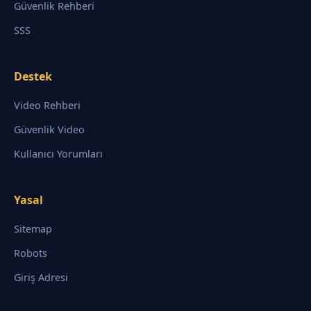
Güvenlik Rehberi
SSS
Destek
Video Rehberi
Güvenlik Video
Kullanıcı Yorumları
Yasal
Sitemap
Robots
Giriş Adresi