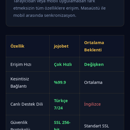
Tarayıcıdan veya mobil uygulamadan fark
etmeksizin tüm özelliklere erişim. Masaüstü ile
mobil arasında senkronizasyon.
Ortalama
Özellik
jojobet
Beklenti
Erişim Hızı
Çok Hızlı
Değişken
Kesintisiz
%99.9
Ortalama
Bağlantı
Türkçe
Canlı Destek Dili
İngilizce
7/24
Güvenlik
SSL 256-
Standart SSL
Protokolü
bit