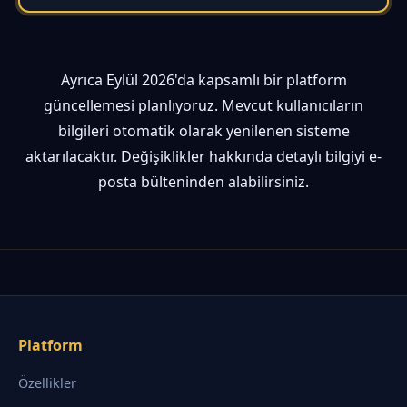
Ayrıca Eylül 2026'da kapsamlı bir platform
güncellemesi planlıyoruz. Mevcut kullanıcıların
bilgileri otomatik olarak yenilenen sisteme
aktarılacaktır. Değişiklikler hakkında detaylı bilgiyi e-
posta bülteninden alabilirsiniz.
Platform
Özellikler