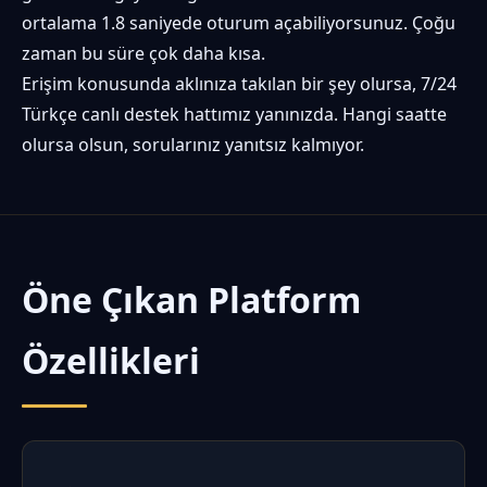
ortalama 1.8 saniyede oturum açabiliyorsunuz. Çoğu
zaman bu süre çok daha kısa.
Erişim konusunda aklınıza takılan bir şey olursa, 7/24
Türkçe canlı destek hattımız yanınızda. Hangi saatte
olursa olsun, sorularınız yanıtsız kalmıyor.
Öne Çıkan Platform
Özellikleri