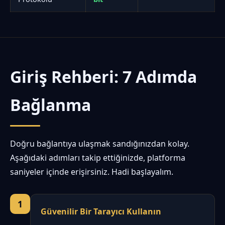
Giriş Rehberi: 7 Adımda
Bağlanma
Doğru bağlantıya ulaşmak sandığınızdan kolay.
Aşağıdaki adımları takip ettiğinizde, platforma
saniyeler içinde erişirsiniz. Hadi başlayalım.
1
Güvenilir Bir Tarayıcı Kullanın