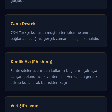
güçlüdür.
Canlı Destek
7/24 Türkçe konuşan müşteri temsilcisine anında
bağlanabileceğiniz gerçek zamanlı iletişim kanalıdır.
Kimlik Avı (Phishing)
Sahte siteler üzerinden kullanıcı bilgilerini çalmaya
çalışan dolandırıcılık yöntemidir. Her zaman gerçek
adresi kullanarak bu riskten kaçının.
Veri Şifreleme