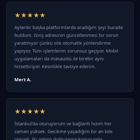
★★★★★
Aylardır başka platformlarda aradığım şeyi burada
buldum. Giriş adresinin güncellenmesi bir sorun
yaratmıyor çünkü site otomatik yönlendirme
yapıyor. Tüm işlemlerim sorunsuz geçiyor. Mobil
uygulamaları da masaüstü ile birebir aynı
hissettiriyor. Kesinlikle tavsiye ederim.
Mert A.
★★★★★
İstanbul'da oturuyorum ve bağlantı hızım her
zaman yüksek. Gecikme yaşadığım bir an bile
olmadı. İki adımlı doğrulama konusunda