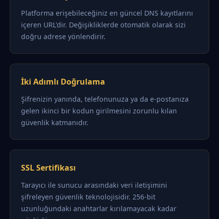
Platforma erişebileceğiniz en güncel DNS kayıtlarını
içeren URL'dir. Değişikliklerde otomatik olarak sizi
doğru adrese yönlendirir.
İki Adımlı Doğrulama
Şifrenizin yanında, telefonunuza ya da e-postanıza
gelen ikinci bir kodun girilmesini zorunlu kılan
güvenlik katmanıdır.
SSL Sertifikası
Tarayıcı ile sunucu arasındaki veri iletişimini
şifreleyen güvenlik teknolojisidir. 256-bit
uzunluğundaki anahtarlar kırılamayacak kadar