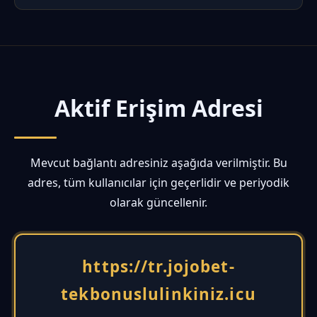
Aktif Erişim Adresi
Mevcut bağlantı adresiniz aşağıda verilmiştir. Bu
adres, tüm kullanıcılar için geçerlidir ve periyodik
olarak güncellenir.
https://tr.jojobet-
tekbonuslulinkiniz.icu