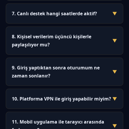
şifrenizi belirleyebilirsiniz. İşlem genellikle 2-3 dakika
Zorunlu değildir, ancak hesabınızı korumak için
sürer.
şiddetle tavsiye edilir. Özellikle farklı cihazlardan giriş
7. Canlı destek hangi saatlerde aktif?
▼
yapıyorsanız, bu katman hesabınıza yetkisiz erişimi
büyük ölçüde engeller. Ayarlar menüsünden anında
Canlı destek 7/24 kesintisiz hizmet verir. Uzman
aktifleştirebilirsiniz.
Türkçe ekip; sabah 03:00'te, öğle 12:00'de veya gece
8. Kişisel verilerim üçüncü kişilerle
▼
yarısı fark etmeksizin tüm sorularınızı yanıtlar.
paylaşılıyor mu?
Ortalama ilk yanıt süresi 45 saniyedir.
Hayır. Kişisel verileriniz, KVKK kapsamında korunur
ve üçüncü taraflarla asla paylaşılmaz. Tüm veriler
9. Giriş yaptıktan sonra oturumum ne
▼
256-bit SSL şifreleme ile saklanır. Adresiniz, e-
zaman sonlanır?
postanız gibi bilgiler yalnızca kimlik doğrulama ve
güvenlik amacıyla kullanılır.
Oturumunuz 30 dakika boyunca hareketsiz
kaldığında otomatik olarak sonlanır. Bu, hesabınızı
10. Platforma VPN ile giriş yapabilir miyim?
▼
korumak için alınan standart bir önlemdir. Ayrıca
farklı bir IP adresinden giriş yapıldığını tespit
Evet, VPN kullanımı platform tarafından
edersek sizi bilgilendiririz.
engellenmez. Ancak hızınız düşebilir. Gecikme süresi
11. Mobil uygulama ile tarayıcı arasında
▼
30-50 ms artabilir. Giriş adresini kullanmak genellikle