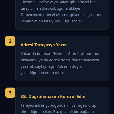
Chrome, Firefox veya Safari gibi güncel bir
tarayıcı ile adres çubuğuna tıklayın.
Tarayıcınızın güncel olması, güvenlik açıklarını
kapatır ve en iyi uyumluluğu sağlar.
2
Adresi Tarayıcıya Yazın
Yukarıda bulunan "Hemen Giriş Yap" butonuna
tıklayarak ya da adresi doğrudan tarayıcınıza
yazarak sayfayı açın. Adresin doğru
yazıldığından emin olun.
3
SSL Doğrulamasını Kontrol Edin
Tarayıcı adres çubuğunda kilit simgesi olup
olmadığına bakın. Bu, güvenli bir bağlantı