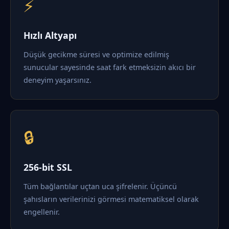
⚡
Hızlı Altyapı
Düşük gecikme süresi ve optimize edilmiş
sunucular sayesinde saat fark etmeksizin akıcı bir
deneyim yaşarsınız.
🔒
256-bit SSL
Tüm bağlantılar uçtan uca şifrelenir. Üçüncü
şahısların verilerinizi görmesi matematiksel olarak
engellenir.