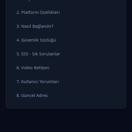
2. Platform Özellikleri
3. Nasıl Bağlanılır?
4. Güvenlik Sözlüğü
5. SSS - Sık Sorulanlar
6. Video Rehberi
7. Kullanıcı Yorumları
8. Güncel Adres