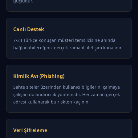
güçlüdür.
Canlı Destek
7/24 Türkçe konuşan müşteri temsilcisine anında
bağlanabileceğiniz gerçek zamanlı iletişim kanalıdır.
Kimlik Avı (Phishing)
Sahte siteler üzerinden kullanıcı bilgilerini çalmaya
çalışan dolandırıcılık yöntemidir. Her zaman gerçek
adresi kullanarak bu riskten kaçının.
Veri Şifreleme