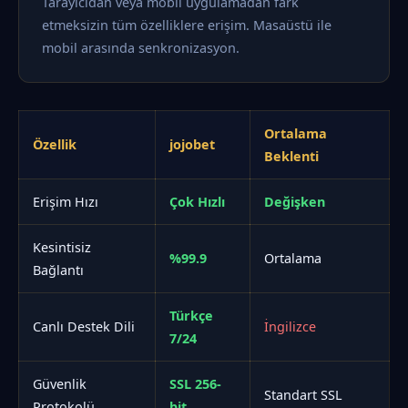
Tarayıcıdan veya mobil uygulamadan fark
etmeksizin tüm özelliklere erişim. Masaüstü ile
mobil arasında senkronizasyon.
Ortalama
Özellik
jojobet
Beklenti
Erişim Hızı
Çok Hızlı
Değişken
Kesintisiz
%99.9
Ortalama
Bağlantı
Türkçe
Canlı Destek Dili
İngilizce
7/24
Güvenlik
SSL 256-
Standart SSL
Protokolü
bit