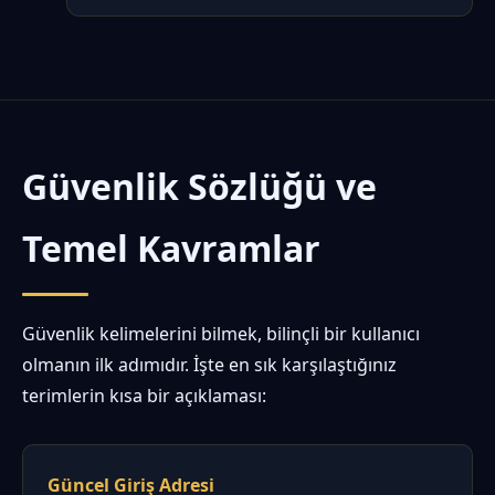
Güvenlik Sözlüğü ve
Temel Kavramlar
Güvenlik kelimelerini bilmek, bilinçli bir kullanıcı
olmanın ilk adımıdır. İşte en sık karşılaştığınız
terimlerin kısa bir açıklaması:
Güncel Giriş Adresi