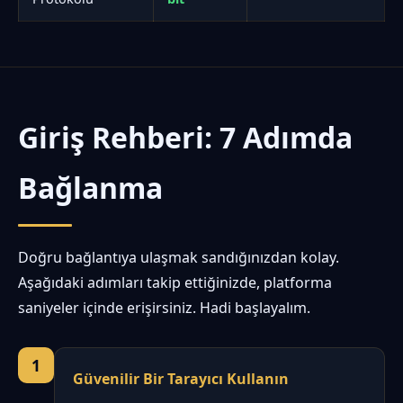
Giriş Rehberi: 7 Adımda
Bağlanma
Doğru bağlantıya ulaşmak sandığınızdan kolay.
Aşağıdaki adımları takip ettiğinizde, platforma
saniyeler içinde erişirsiniz. Hadi başlayalım.
1
Güvenilir Bir Tarayıcı Kullanın