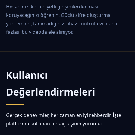
Hesabınızı kötü niyetli girişimlerden nasıl
koruyacağınızı öğrenin. Güçlü şifre oluşturma
yöntemleri, tanımadığınız cihaz kontrolü ve daha
fazlası bu videoda ele alınıyor.
Kullanıcı
Değerlendirmeleri
Gerçek deneyimler, her zaman en iyi rehberdir. İşte
platformu kullanan birkaç kişinin yorumu: