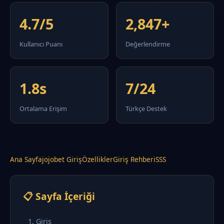
4.7/5
2,847+
Kullanıcı Puanı
Değerlendirme
1.8s
7/24
Ortalama Erişim
Türkçe Destek
Ana Sayfa
jojobet Giriş
Özellikler
Giriş Rehberi
SSS
📋 Sayfa İçeriği
1. Giriş