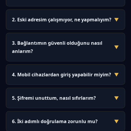
İnternet servis sağlayıcıları bazı platformlara
otomatik erişim engellemeleri uygulayabiliyor. Bu
2. Eski adresim çalışmıyor, ne yapmalıyım?
▼
engellemelerden etkilenmemek ve kullanıcıların
kesintisiz hizmet almasını sağlamak için erişim
Eski bir adres büyük olasılıkla devre dışı bırakılmıştır.
adresleri belirli aralıklarla yenilenir. Yenilenen
Yapmanız gereken tek şey, bu sayfada belirtilen
3. Bağlantımın güvenli olduğunu nasıl
adresler, mevcut olan en güncel bağlantıdır.
▼
güncel adresi kullanmak. Site ziyaretçilerini otomatik
anlarım?
olarak yeni adrese yönlendirir, ancak tarayıcınızda
eski sayfa önbelleğe alınmış olabilir.
Tarayıcınızın adres çubuğunda kilit simgesini arayın
ve adresin "https://" ile başladığından emin olun.
4. Mobil cihazlardan giriş yapabilir miyim?
▼
Ayrıca sayfanın en alt kısmında DMCA koruma
rozetini görebilirsiniz. Bu göstergeler, bağlantının
Evet, platform mobil uyumlu bir arayüze sahiptir.
şifrelendiğini ve doğrulandığını işaret eder.
Tarayıcınızdan giriş yapabilir veya mobil uygulamayı
5. Şifremi unuttum, nasıl sıfırlarım?
▼
kullanabilirsiniz. 1080p ve üzeri çözünürlüğe sahip
ekranlar için optimize edilmiş tasarım, tüm işlemleri
Giriş ekranındaki "Şifremi Unuttum" bağlantısına
kolaylaştırır.
tıklayın. Kayıtlı e-posta adresinize bir sıfırlama
6. İki adımlı doğrulama zorunlu mu?
▼
bağlantısı gönderilecektir. Bağlantıya tıklayarak yeni