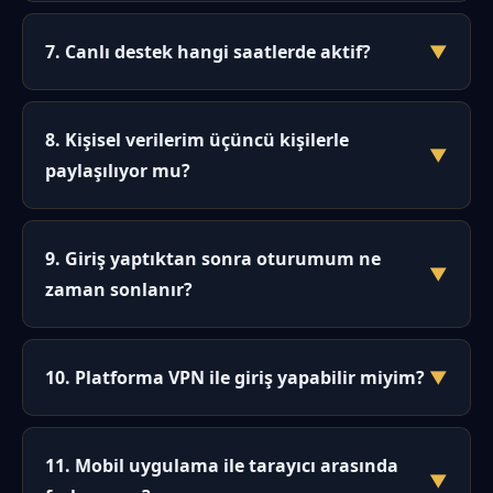
şifrenizi belirleyebilirsiniz. İşlem genellikle 2-3 dakika
Zorunlu değildir, ancak hesabınızı korumak için
sürer.
şiddetle tavsiye edilir. Özellikle farklı cihazlardan giriş
7. Canlı destek hangi saatlerde aktif?
▼
yapıyorsanız, bu katman hesabınıza yetkisiz erişimi
büyük ölçüde engeller. Ayarlar menüsünden anında
Canlı destek 7/24 kesintisiz hizmet verir. Uzman
aktifleştirebilirsiniz.
Türkçe ekip; sabah 03:00'te, öğle 12:00'de veya gece
8. Kişisel verilerim üçüncü kişilerle
▼
yarısı fark etmeksizin tüm sorularınızı yanıtlar.
paylaşılıyor mu?
Ortalama ilk yanıt süresi 45 saniyedir.
Hayır. Kişisel verileriniz, KVKK kapsamında korunur
ve üçüncü taraflarla asla paylaşılmaz. Tüm veriler
9. Giriş yaptıktan sonra oturumum ne
▼
256-bit SSL şifreleme ile saklanır. Adresiniz, e-
zaman sonlanır?
postanız gibi bilgiler yalnızca kimlik doğrulama ve
güvenlik amacıyla kullanılır.
Oturumunuz 30 dakika boyunca hareketsiz
kaldığında otomatik olarak sonlanır. Bu, hesabınızı
10. Platforma VPN ile giriş yapabilir miyim?
▼
korumak için alınan standart bir önlemdir. Ayrıca
farklı bir IP adresinden giriş yapıldığını tespit
Evet, VPN kullanımı platform tarafından
edersek sizi bilgilendiririz.
engellenmez. Ancak hızınız düşebilir. Gecikme süresi
11. Mobil uygulama ile tarayıcı arasında
▼
30-50 ms artabilir. Giriş adresini kullanmak genellikle