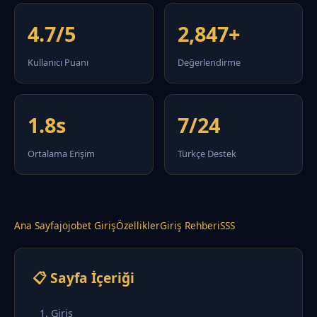
4.7/5
2,847+
Kullanıcı Puanı
Değerlendirme
1.8s
7/24
Ortalama Erişim
Türkçe Destek
Ana Sayfa
jojobet Giriş
Özellikler
Giriş Rehberi
SSS
📋 Sayfa İçeriği
1. Giriş