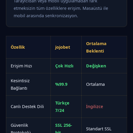
Tarayıcıdan veya mobil uygulamadan fark
etmeksizin tüm özelliklere erişim. Masaüstü ile
mobil arasında senkronizasyon.
Ortalama
Özellik
jojobet
Beklenti
Erişim Hızı
Çok Hızlı
Değişken
Kesintisiz
%99.9
Ortalama
Bağlantı
Türkçe
Canlı Destek Dili
İngilizce
7/24
Güvenlik
SSL 256-
Standart SSL
Protokolü
bit