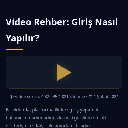
Ortalama e-posta yanıt süresi 2 saat içindedir.
Haftanın her günü, günün her saati aktifiz.
Video Rehber: Giriş Nasıl
Yapılır?
📹 Video süresi: 4:32 • 👁️ 4.821 izlenme • 📅 1 Şubat 2024
Bu videoda, platforma ilk kez giriş yapan bir
kullanıcının adım adım izlemesi gereken süreci
gösteriyoruz. Kayıt ekranından, iki adımlı