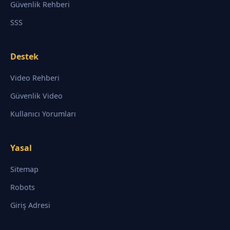
Güvenlik Rehberi
SSS
Destek
Video Rehberi
Güvenlik Video
Kullanıcı Yorumları
Yasal
Sitemap
Robots
Giriş Adresi