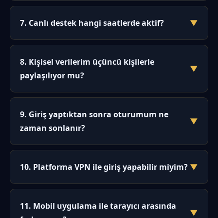
şifrenizi belirleyebilirsiniz. İşlem genellikle 2-3 dakika
Zorunlu değildir, ancak hesabınızı korumak için
sürer.
şiddetle tavsiye edilir. Özellikle farklı cihazlardan giriş
7. Canlı destek hangi saatlerde aktif?
▼
yapıyorsanız, bu katman hesabınıza yetkisiz erişimi
büyük ölçüde engeller. Ayarlar menüsünden anında
Canlı destek 7/24 kesintisiz hizmet verir. Uzman
aktifleştirebilirsiniz.
Türkçe ekip; sabah 03:00'te, öğle 12:00'de veya gece
8. Kişisel verilerim üçüncü kişilerle
▼
yarısı fark etmeksizin tüm sorularınızı yanıtlar.
paylaşılıyor mu?
Ortalama ilk yanıt süresi 45 saniyedir.
Hayır. Kişisel verileriniz, KVKK kapsamında korunur
ve üçüncü taraflarla asla paylaşılmaz. Tüm veriler
9. Giriş yaptıktan sonra oturumum ne
▼
256-bit SSL şifreleme ile saklanır. Adresiniz, e-
zaman sonlanır?
postanız gibi bilgiler yalnızca kimlik doğrulama ve
güvenlik amacıyla kullanılır.
Oturumunuz 30 dakika boyunca hareketsiz
kaldığında otomatik olarak sonlanır. Bu, hesabınızı
10. Platforma VPN ile giriş yapabilir miyim?
▼
korumak için alınan standart bir önlemdir. Ayrıca
farklı bir IP adresinden giriş yapıldığını tespit
Evet, VPN kullanımı platform tarafından
edersek sizi bilgilendiririz.
engellenmez. Ancak hızınız düşebilir. Gecikme süresi
11. Mobil uygulama ile tarayıcı arasında
▼
30-50 ms artabilir. Giriş adresini kullanmak genellikle