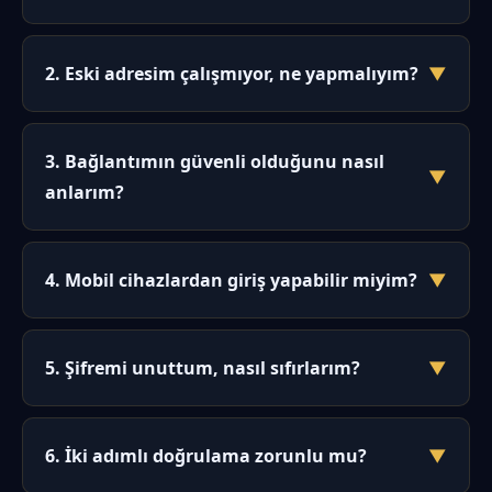
İnternet servis sağlayıcıları bazı platformlara
otomatik erişim engellemeleri uygulayabiliyor. Bu
2. Eski adresim çalışmıyor, ne yapmalıyım?
▼
engellemelerden etkilenmemek ve kullanıcıların
kesintisiz hizmet almasını sağlamak için erişim
Eski bir adres büyük olasılıkla devre dışı bırakılmıştır.
adresleri belirli aralıklarla yenilenir. Yenilenen
Yapmanız gereken tek şey, bu sayfada belirtilen
3. Bağlantımın güvenli olduğunu nasıl
adresler, mevcut olan en güncel bağlantıdır.
▼
güncel adresi kullanmak. Site ziyaretçilerini otomatik
anlarım?
olarak yeni adrese yönlendirir, ancak tarayıcınızda
eski sayfa önbelleğe alınmış olabilir.
Tarayıcınızın adres çubuğunda kilit simgesini arayın
ve adresin "https://" ile başladığından emin olun.
4. Mobil cihazlardan giriş yapabilir miyim?
▼
Ayrıca sayfanın en alt kısmında DMCA koruma
rozetini görebilirsiniz. Bu göstergeler, bağlantının
Evet, platform mobil uyumlu bir arayüze sahiptir.
şifrelendiğini ve doğrulandığını işaret eder.
Tarayıcınızdan giriş yapabilir veya mobil uygulamayı
5. Şifremi unuttum, nasıl sıfırlarım?
▼
kullanabilirsiniz. 1080p ve üzeri çözünürlüğe sahip
ekranlar için optimize edilmiş tasarım, tüm işlemleri
Giriş ekranındaki "Şifremi Unuttum" bağlantısına
kolaylaştırır.
tıklayın. Kayıtlı e-posta adresinize bir sıfırlama
6. İki adımlı doğrulama zorunlu mu?
▼
bağlantısı gönderilecektir. Bağlantıya tıklayarak yeni