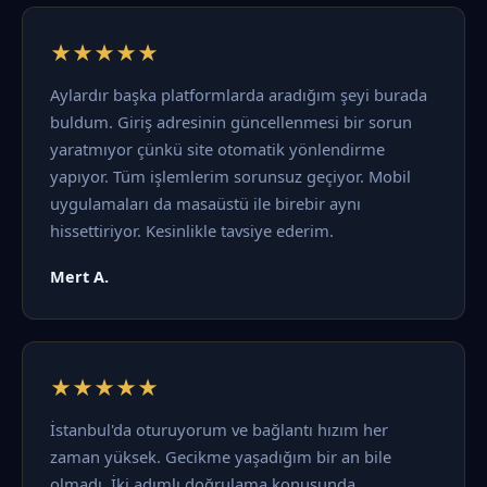
★★★★★
Aylardır başka platformlarda aradığım şeyi burada
buldum. Giriş adresinin güncellenmesi bir sorun
yaratmıyor çünkü site otomatik yönlendirme
yapıyor. Tüm işlemlerim sorunsuz geçiyor. Mobil
uygulamaları da masaüstü ile birebir aynı
hissettiriyor. Kesinlikle tavsiye ederim.
Mert A.
★★★★★
İstanbul'da oturuyorum ve bağlantı hızım her
zaman yüksek. Gecikme yaşadığım bir an bile
olmadı. İki adımlı doğrulama konusunda