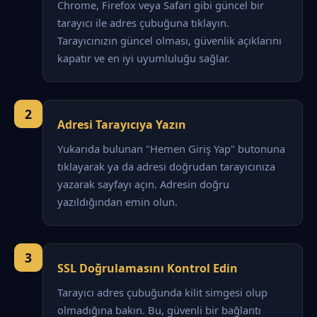
Chrome, Firefox veya Safari gibi güncel bir
tarayıcı ile adres çubuğuna tıklayın.
Tarayıcınızın güncel olması, güvenlik açıklarını
kapatır ve en iyi uyumluluğu sağlar.
2
Adresi Tarayıcıya Yazın
Yukarıda bulunan "Hemen Giriş Yap" butonuna
tıklayarak ya da adresi doğrudan tarayıcınıza
yazarak sayfayı açın. Adresin doğru
yazıldığından emin olun.
3
SSL Doğrulamasını Kontrol Edin
Tarayıcı adres çubuğunda kilit simgesi olup
olmadığına bakın. Bu, güvenli bir bağlantı