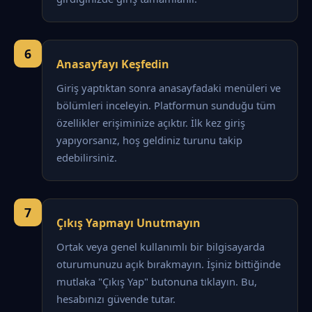
6
Anasayfayı Keşfedin
Giriş yaptıktan sonra anasayfadaki menüleri ve
bölümleri inceleyin. Platformun sunduğu tüm
özellikler erişiminize açıktır. İlk kez giriş
yapıyorsanız, hoş geldiniz turunu takip
edebilirsiniz.
7
Çıkış Yapmayı Unutmayın
Ortak veya genel kullanımlı bir bilgisayarda
oturumunuzu açık bırakmayın. İşiniz bittiğinde
mutlaka "Çıkış Yap" butonuna tıklayın. Bu,
hesabınızı güvende tutar.