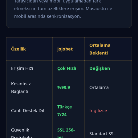
Tarayıcıdan veya mobil uygulamadan fark
etmeksizin tüm özelliklere erişim. Masaüstü ile
mobil arasında senkronizasyon.
Ortalama
Özellik
jojobet
Beklenti
Erişim Hızı
Çok Hızlı
Değişken
Kesintisiz
%99.9
Ortalama
Bağlantı
Türkçe
Canlı Destek Dili
İngilizce
7/24
Güvenlik
SSL 256-
Standart SSL
Protokolü
bit