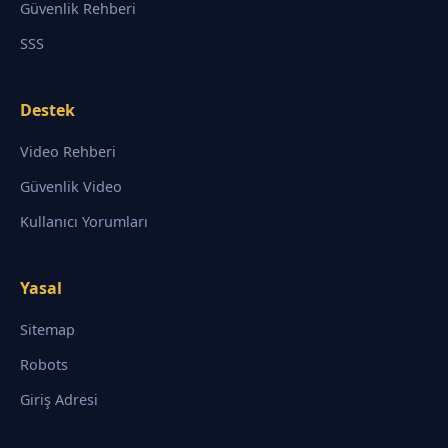
Güvenlik Rehberi
SSS
Destek
Video Rehberi
Güvenlik Video
Kullanıcı Yorumları
Yasal
Sitemap
Robots
Giriş Adresi