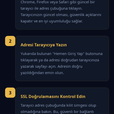
Chrome, Firefox veya Safari gibi güncel bir
tarayıcı ile adres çubuğuna tıklayın.
Tarayıcınızın güncel olması, güvenlik açıklarını
kapatır ve en iyi uyumluluğu sağlar.
2
Adresi Tarayıcıya Yazın
Yukarıda bulunan "Hemen Giriş Yap" butonuna
tıklayarak ya da adresi doğrudan tarayıcınıza
yazarak sayfayı açın. Adresin doğru
yazıldığından emin olun.
3
SSL Doğrulamasını Kontrol Edin
Tarayıcı adres çubuğunda kilit simgesi olup
olmadığına bakın. Bu, güvenli bir bağlantı