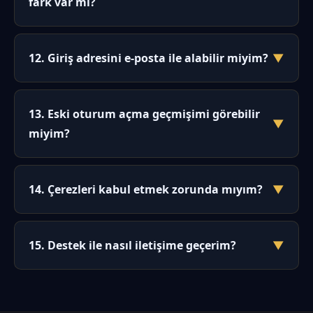
fark var mı?
en hızlı ve en stabil yoldur.
Temel özellikler aynıdır. Uygulama, anında
bildirimler ve daha hızlı erişim sunar. Tarayıcı
12. Giriş adresini e-posta ile alabilir miyim?
▼
versiyonu ise herhangi bir kurulum gerektirmez. İkisi
arasında veri senkronizasyonu sorunsuz çalışır.
Evet, giriş adresini e-posta bültenine abone olarak
düzenli olarak alabilirsiniz. Ayrıca adres değişikliği
13. Eski oturum açma geçmişimi görebilir
▼
olduğunda otomatik bir bildirim gönderilir. Bu
miyim?
özelliği hesap ayarlarınızdan aktifleştirebilirsiniz.
Evet, hesap güvenliği bölümünde son 10 oturum
açma girişinizi görüntüleyebilirsiniz. Burada tarih,
14. Çerezleri kabul etmek zorunda mıyım?
▼
saat ve IP adresi bilgileri yer alır. Şüpheli bir giriş fark
ederseniz, şifrenizi hemen değiştirin.
Zorunlu çerezler, platformun temel işlevleri için
gereklidir. Tercih ve istatistik çerezlerini ise
15. Destek ile nasıl iletişime geçerim?
▼
ayarlardan yönetebilirsiniz. Ancak bazı özellikler,
çerezler devre dışı bırakıldığında tam çalışmayabilir.
Sayfadaki canlı destek penceresinden anında mesaj
Örneğin, hatırlama özelliği.
gönderebilirsiniz. Ayrıca e-posta destek hattına
[email protected] adresinden ulaşabilirsiniz.