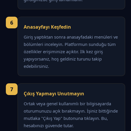
6
Anasayfayı Keşfedin
Giriş yaptıktan sonra anasayfadaki menüleri ve
bölümleri inceleyin. Platformun sunduğu tüm
özellikler erişiminize açıktır. İlk kez giriş
yapıyorsanız, hoş geldiniz turunu takip
edebilirsiniz.
7
Çıkış Yapmayı Unutmayın
Ortak veya genel kullanımlı bir bilgisayarda
oturumunuzu açık bırakmayın. İşiniz bittiğinde
mutlaka "Çıkış Yap" butonuna tıklayın. Bu,
hesabınızı güvende tutar.