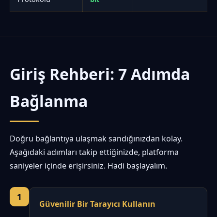
Giriş Rehberi: 7 Adımda
Bağlanma
Doğru bağlantıya ulaşmak sandığınızdan kolay.
Aşağıdaki adımları takip ettiğinizde, platforma
saniyeler içinde erişirsiniz. Hadi başlayalım.
1
Güvenilir Bir Tarayıcı Kullanın