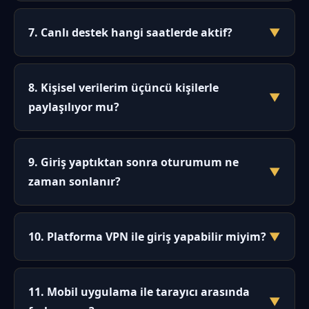
şifrenizi belirleyebilirsiniz. İşlem genellikle 2-3 dakika
Zorunlu değildir, ancak hesabınızı korumak için
sürer.
şiddetle tavsiye edilir. Özellikle farklı cihazlardan giriş
7. Canlı destek hangi saatlerde aktif?
▼
yapıyorsanız, bu katman hesabınıza yetkisiz erişimi
büyük ölçüde engeller. Ayarlar menüsünden anında
Canlı destek 7/24 kesintisiz hizmet verir. Uzman
aktifleştirebilirsiniz.
Türkçe ekip; sabah 03:00'te, öğle 12:00'de veya gece
8. Kişisel verilerim üçüncü kişilerle
▼
yarısı fark etmeksizin tüm sorularınızı yanıtlar.
paylaşılıyor mu?
Ortalama ilk yanıt süresi 45 saniyedir.
Hayır. Kişisel verileriniz, KVKK kapsamında korunur
ve üçüncü taraflarla asla paylaşılmaz. Tüm veriler
9. Giriş yaptıktan sonra oturumum ne
▼
256-bit SSL şifreleme ile saklanır. Adresiniz, e-
zaman sonlanır?
postanız gibi bilgiler yalnızca kimlik doğrulama ve
güvenlik amacıyla kullanılır.
Oturumunuz 30 dakika boyunca hareketsiz
kaldığında otomatik olarak sonlanır. Bu, hesabınızı
10. Platforma VPN ile giriş yapabilir miyim?
▼
korumak için alınan standart bir önlemdir. Ayrıca
farklı bir IP adresinden giriş yapıldığını tespit
Evet, VPN kullanımı platform tarafından
edersek sizi bilgilendiririz.
engellenmez. Ancak hızınız düşebilir. Gecikme süresi
11. Mobil uygulama ile tarayıcı arasında
▼
30-50 ms artabilir. Giriş adresini kullanmak genellikle