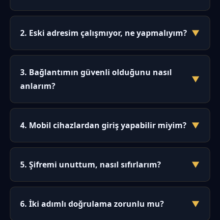
İnternet servis sağlayıcıları bazı platformlara
otomatik erişim engellemeleri uygulayabiliyor. Bu
2. Eski adresim çalışmıyor, ne yapmalıyım?
▼
engellemelerden etkilenmemek ve kullanıcıların
kesintisiz hizmet almasını sağlamak için erişim
Eski bir adres büyük olasılıkla devre dışı bırakılmıştır.
adresleri belirli aralıklarla yenilenir. Yenilenen
Yapmanız gereken tek şey, bu sayfada belirtilen
3. Bağlantımın güvenli olduğunu nasıl
adresler, mevcut olan en güncel bağlantıdır.
▼
güncel adresi kullanmak. Site ziyaretçilerini otomatik
anlarım?
olarak yeni adrese yönlendirir, ancak tarayıcınızda
eski sayfa önbelleğe alınmış olabilir.
Tarayıcınızın adres çubuğunda kilit simgesini arayın
ve adresin "https://" ile başladığından emin olun.
4. Mobil cihazlardan giriş yapabilir miyim?
▼
Ayrıca sayfanın en alt kısmında DMCA koruma
rozetini görebilirsiniz. Bu göstergeler, bağlantının
Evet, platform mobil uyumlu bir arayüze sahiptir.
şifrelendiğini ve doğrulandığını işaret eder.
Tarayıcınızdan giriş yapabilir veya mobil uygulamayı
5. Şifremi unuttum, nasıl sıfırlarım?
▼
kullanabilirsiniz. 1080p ve üzeri çözünürlüğe sahip
ekranlar için optimize edilmiş tasarım, tüm işlemleri
Giriş ekranındaki "Şifremi Unuttum" bağlantısına
kolaylaştırır.
tıklayın. Kayıtlı e-posta adresinize bir sıfırlama
6. İki adımlı doğrulama zorunlu mu?
▼
bağlantısı gönderilecektir. Bağlantıya tıklayarak yeni