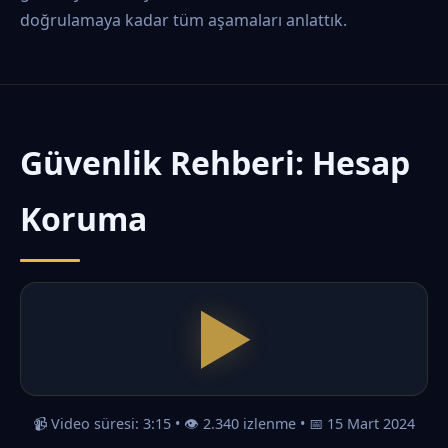
doğrulamaya kadar tüm aşamaları anlattık.
Güvenlik Rehberi: Hesap
Koruma
📹 Video süresi: 3:15 • 👁️ 2.340 izlenme • 📅 15 Mart 2024