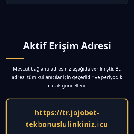
Aktif Erişim Adresi
Mevcut bağlantı adresiniz aşağıda verilmiştir. Bu
adres, tüm kullanıcılar için geçerlidir ve periyodik
olarak güncellenir.
https://tr.jojobet-
tekbonuslulinkiniz.icu