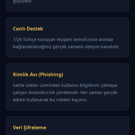
güçlüdür.
Canlı Destek
7/24 Türkçe konuşan müşteri temsilcisine anında
bağlanabileceğiniz gerçek zamanlı iletişim kanalıdır.
Kimlik Avı (Phishing)
Sahte siteler üzerinden kullanıcı bilgilerini çalmaya
çalışan dolandırıcılık yöntemidir. Her zaman gerçek
adresi kullanarak bu riskten kaçının.
Veri Şifreleme