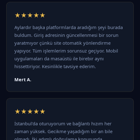
★★★★★
Aylardır başka platformlarda aradığım şeyi burada
buldum. Giriş adresinin güncellenmesi bir sorun
yaratmıyor çünkü site otomatik yönlendirme
yapıyor. Tüm işlemlerim sorunsuz geçiyor. Mobil
uygulamaları da masaüstü ile birebir aynı
hissettiriyor. Kesinlikle tavsiye ederim.
Mert A.
★★★★★
İstanbul'da oturuyorum ve bağlantı hızım her
zaman yüksek. Gecikme yaşadığım bir an bile
olmadı. İki adımlı doğrulama konusunda