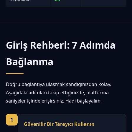
Giriş Rehberi: 7 Adımda
Bağlanma
Doğru bağlantıya ulaşmak sandığınızdan kolay.
Aşağıdaki adımları takip ettiğinizde, platforma
saniyeler içinde erişirsiniz. Hadi başlayalım.
1
Güvenilir Bir Tarayıcı Kullanın