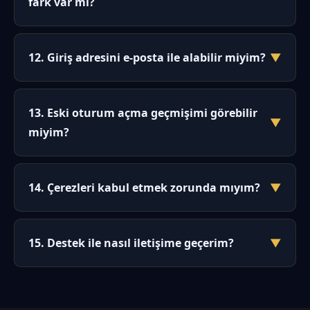
fark var mı?
en hızlı ve en stabil yoldur.
Temel özellikler aynıdır. Uygulama, anında
bildirimler ve daha hızlı erişim sunar. Tarayıcı
12. Giriş adresini e-posta ile alabilir miyim?
▼
versiyonu ise herhangi bir kurulum gerektirmez. İkisi
arasında veri senkronizasyonu sorunsuz çalışır.
Evet, giriş adresini e-posta bültenine abone olarak
düzenli olarak alabilirsiniz. Ayrıca adres değişikliği
13. Eski oturum açma geçmişimi görebilir
▼
olduğunda otomatik bir bildirim gönderilir. Bu
miyim?
özelliği hesap ayarlarınızdan aktifleştirebilirsiniz.
Evet, hesap güvenliği bölümünde son 10 oturum
açma girişinizi görüntüleyebilirsiniz. Burada tarih,
14. Çerezleri kabul etmek zorunda mıyım?
▼
saat ve IP adresi bilgileri yer alır. Şüpheli bir giriş fark
ederseniz, şifrenizi hemen değiştirin.
Zorunlu çerezler, platformun temel işlevleri için
gereklidir. Tercih ve istatistik çerezlerini ise
15. Destek ile nasıl iletişime geçerim?
▼
ayarlardan yönetebilirsiniz. Ancak bazı özellikler,
çerezler devre dışı bırakıldığında tam çalışmayabilir.
Sayfadaki canlı destek penceresinden anında mesaj
Örneğin, hatırlama özelliği.
gönderebilirsiniz. Ayrıca e-posta destek hattına
[email protected] adresinden ulaşabilirsiniz.