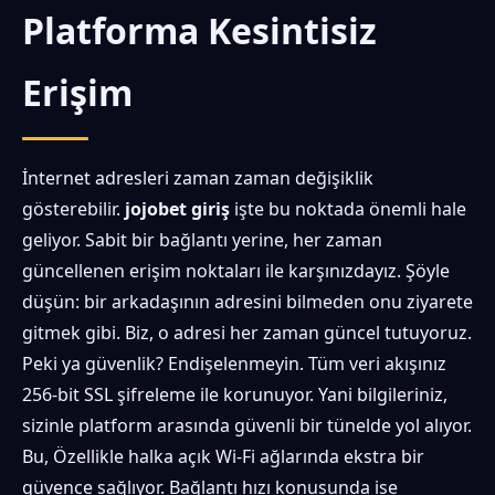
Platforma Kesintisiz
Erişim
İnternet adresleri zaman zaman değişiklik
gösterebilir.
jojobet giriş
işte bu noktada önemli hale
geliyor. Sabit bir bağlantı yerine, her zaman
güncellenen erişim noktaları ile karşınızdayız. Şöyle
düşün: bir arkadaşının adresini bilmeden onu ziyarete
gitmek gibi. Biz, o adresi her zaman güncel tutuyoruz.
Peki ya güvenlik? Endişelenmeyin. Tüm veri akışınız
256-bit SSL şifreleme ile korunuyor. Yani bilgileriniz,
sizinle platform arasında güvenli bir tünelde yol alıyor.
Bu, Özellikle halka açık Wi-Fi ağlarında ekstra bir
güvence sağlıyor. Bağlantı hızı konusunda ise