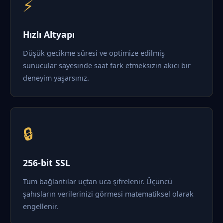
⚡
Hızlı Altyapı
Düşük gecikme süresi ve optimize edilmiş
sunucular sayesinde saat fark etmeksizin akıcı bir
deneyim yaşarsınız.
🔒
256-bit SSL
Tüm bağlantılar uçtan uca şifrelenir. Üçüncü
şahısların verilerinizi görmesi matematiksel olarak
engellenir.