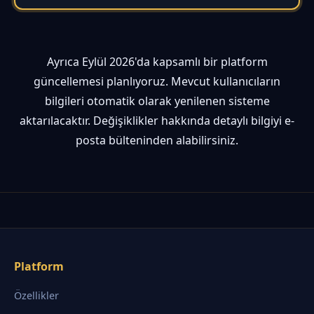
Ayrıca Eylül 2026'da kapsamlı bir platform
güncellemesi planlıyoruz. Mevcut kullanıcıların
bilgileri otomatik olarak yenilenen sisteme
aktarılacaktır. Değişiklikler hakkında detaylı bilgiyi e-
posta bülteninden alabilirsiniz.
Platform
Özellikler