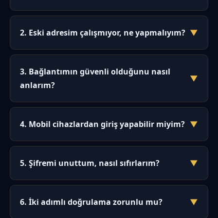
İnternet servis sağlayıcıları bazı platformlara
otomatik erişim engellemeleri uygulayabiliyor. Bu
2. Eski adresim çalışmıyor, ne yapmalıyım?
▼
engellemelerden etkilenmemek ve kullanıcıların
kesintisiz hizmet almasını sağlamak için erişim
Eski bir adres büyük olasılıkla devre dışı bırakılmıştır.
adresleri belirli aralıklarla yenilenir. Yenilenen
Yapmanız gereken tek şey, bu sayfada belirtilen
3. Bağlantımın güvenli olduğunu nasıl
adresler, mevcut olan en güncel bağlantıdır.
▼
güncel adresi kullanmak. Site ziyaretçilerini otomatik
anlarım?
olarak yeni adrese yönlendirir, ancak tarayıcınızda
eski sayfa önbelleğe alınmış olabilir.
Tarayıcınızın adres çubuğunda kilit simgesini arayın
ve adresin "https://" ile başladığından emin olun.
4. Mobil cihazlardan giriş yapabilir miyim?
▼
Ayrıca sayfanın en alt kısmında DMCA koruma
rozetini görebilirsiniz. Bu göstergeler, bağlantının
Evet, platform mobil uyumlu bir arayüze sahiptir.
şifrelendiğini ve doğrulandığını işaret eder.
Tarayıcınızdan giriş yapabilir veya mobil uygulamayı
5. Şifremi unuttum, nasıl sıfırlarım?
▼
kullanabilirsiniz. 1080p ve üzeri çözünürlüğe sahip
ekranlar için optimize edilmiş tasarım, tüm işlemleri
Giriş ekranındaki "Şifremi Unuttum" bağlantısına
kolaylaştırır.
tıklayın. Kayıtlı e-posta adresinize bir sıfırlama
6. İki adımlı doğrulama zorunlu mu?
▼
bağlantısı gönderilecektir. Bağlantıya tıklayarak yeni