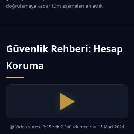
doğrulamaya kadar tüm aşamaları anlattık.
Güvenlik Rehberi: Hesap
Koruma
📹 Video süresi: 3:15 • 👁️ 2.340 izlenme • 📅 15 Mart 2024