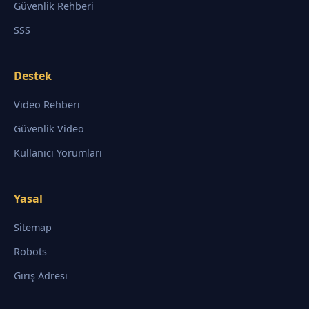
Güvenlik Rehberi
SSS
Destek
Video Rehberi
Güvenlik Video
Kullanıcı Yorumları
Yasal
Sitemap
Robots
Giriş Adresi