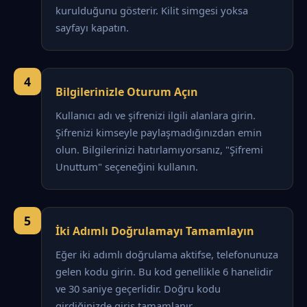
kurulduğunu gösterir. Kilit simgesi yoksa
sayfayı kapatın.
4
Bilgilerinizle Oturum Açın
Kullanıcı adı ve şifrenizi ilgili alanlara girin.
Şifrenizi kimseyle paylaşmadığınızdan emin
olun. Bilgilerinizi hatırlamıyorsanız, "Şifremi
Unuttum" seçeneğini kullanın.
5
İki Adımlı Doğrulamayı Tamamlayın
Eğer iki adımlı doğrulama aktifse, telefonunuza
gelen kodu girin. Bu kod genellikle 6 hanelidir
ve 30 saniye geçerlidir. Doğru kodu
girdiğinizde giriş tamamlanır.