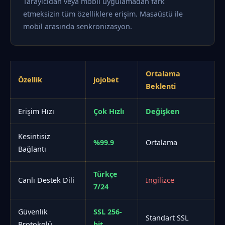
Tarayıcıdan veya mobil uygulamadan fark
etmeksizin tüm özelliklere erişim. Masaüstü ile
mobil arasında senkronizasyon.
Ortalama
Özellik
jojobet
Beklenti
Erişim Hızı
Çok Hızlı
Değişken
Kesintisiz
%99.9
Ortalama
Bağlantı
Türkçe
Canlı Destek Dili
İngilizce
7/24
Güvenlik
SSL 256-
Standart SSL
Protokolü
bit