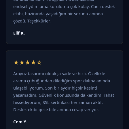
endişeliydim ama kurulumu çok kolay. Canlı destek
ekibi, haziranda yaşadığım bir sorunu anında
çözdü. Teşekkürler.
Elif K.
★★★★☆
Arayüz tasarımı oldukça sade ve hızlı. Özellikle
arama çubuğundan dilediğim spor dalına anında
ulaşabiliyorum. Son bir aydır hiçbir kesinti
yaşamadım. Güvenlik konusunda da kendimi rahat
hissediyorum; SSL sertifikası her zaman aktif.
Destek ekibi gece bile anında cevap veriyor.
Cem Y.