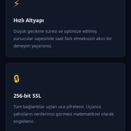
⚡
Hızlı Altyapı
Düşük gecikme süresi ve optimize edilmiş
sunucular sayesinde saat fark etmeksizin akıcı bir
deneyim yaşarsınız.
🔒
256-bit SSL
Tüm bağlantılar uçtan uca şifrelenir. Üçüncü
şahısların verilerinizi görmesi matematiksel olarak
engellenir.