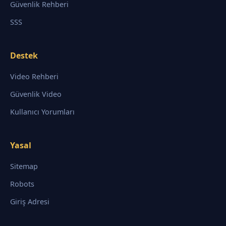
Güvenlik Rehberi
SSS
Destek
Video Rehberi
Güvenlik Video
Kullanıcı Yorumları
Yasal
Sitemap
Robots
Giriş Adresi