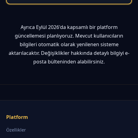
Ayrıca Eylül 2026'da kapsamlı bir platform
güncellemesi planlıyoruz. Mevcut kullanıcıların
bilgileri otomatik olarak yenilenen sisteme
aktarılacaktır. Değişiklikler hakkında detaylı bilgiyi e-
posta bülteninden alabilirsiniz.
Platform
Özellikler