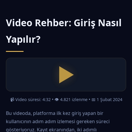
Ortalama e-posta yanıt süresi 2 saat içindedir.
Haftanın her günü, günün her saati aktifiz.
Video Rehber: Giriş Nasıl
Yapılır?
📹 Video süresi: 4:32 • 👁️ 4.821 izlenme • 📅 1 Şubat 2024
Bu videoda, platforma ilk kez giriş yapan bir
kullanıcının adım adım izlemesi gereken süreci
gösteriyoruz. Kayıt ekranından, iki adımlı