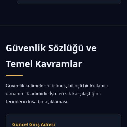
Güvenlik Sözlüğü ve
Temel Kavramlar
Güvenlik kelimelerini bilmek, bilinçli bir kullanıcı
olmanın ilk adımıdır. İşte en sık karşılaştığınız
terimlerin kısa bir açıklaması:
Güncel Giriş Adresi