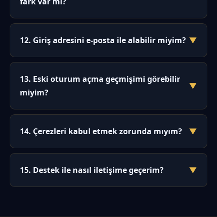
fark var mı?
en hızlı ve en stabil yoldur.
Temel özellikler aynıdır. Uygulama, anında
bildirimler ve daha hızlı erişim sunar. Tarayıcı
12. Giriş adresini e-posta ile alabilir miyim?
▼
versiyonu ise herhangi bir kurulum gerektirmez. İkisi
arasında veri senkronizasyonu sorunsuz çalışır.
Evet, giriş adresini e-posta bültenine abone olarak
düzenli olarak alabilirsiniz. Ayrıca adres değişikliği
13. Eski oturum açma geçmişimi görebilir
▼
olduğunda otomatik bir bildirim gönderilir. Bu
miyim?
özelliği hesap ayarlarınızdan aktifleştirebilirsiniz.
Evet, hesap güvenliği bölümünde son 10 oturum
açma girişinizi görüntüleyebilirsiniz. Burada tarih,
14. Çerezleri kabul etmek zorunda mıyım?
▼
saat ve IP adresi bilgileri yer alır. Şüpheli bir giriş fark
ederseniz, şifrenizi hemen değiştirin.
Zorunlu çerezler, platformun temel işlevleri için
gereklidir. Tercih ve istatistik çerezlerini ise
15. Destek ile nasıl iletişime geçerim?
▼
ayarlardan yönetebilirsiniz. Ancak bazı özellikler,
çerezler devre dışı bırakıldığında tam çalışmayabilir.
Sayfadaki canlı destek penceresinden anında mesaj
Örneğin, hatırlama özelliği.
gönderebilirsiniz. Ayrıca e-posta destek hattına
[email protected] adresinden ulaşabilirsiniz.