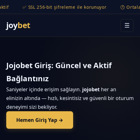
✅ SSL 256-bit şifreleme ile korunuyor
🕐 Ortalama er
joy
bet
☰
Jojobet Giriş: Güncel ve Aktif
Bağlantınız
Saniyeler içinde erişim sağlayın.
jojobet
her an
elinizin altında — hızlı, kesintisiz ve güvenli bir oturum
deneyimi sizi bekliyor.
Hemen Giriş Yap →