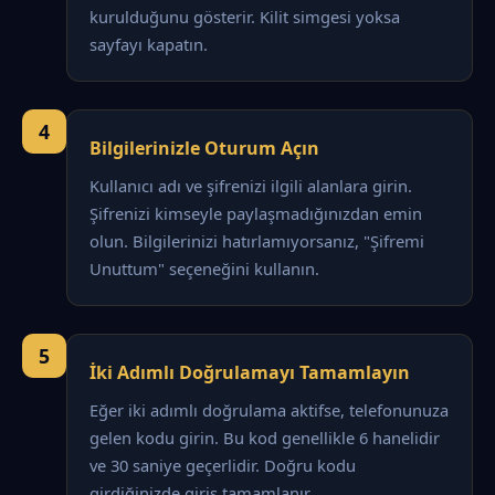
kurulduğunu gösterir. Kilit simgesi yoksa
sayfayı kapatın.
4
Bilgilerinizle Oturum Açın
Kullanıcı adı ve şifrenizi ilgili alanlara girin.
Şifrenizi kimseyle paylaşmadığınızdan emin
olun. Bilgilerinizi hatırlamıyorsanız, "Şifremi
Unuttum" seçeneğini kullanın.
5
İki Adımlı Doğrulamayı Tamamlayın
Eğer iki adımlı doğrulama aktifse, telefonunuza
gelen kodu girin. Bu kod genellikle 6 hanelidir
ve 30 saniye geçerlidir. Doğru kodu
girdiğinizde giriş tamamlanır.