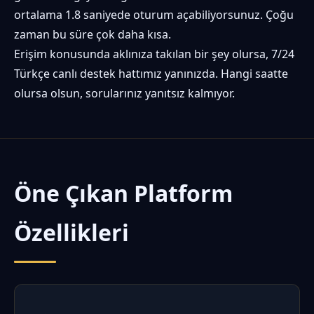
ortalama 1.8 saniyede oturum açabiliyorsunuz. Çoğu
zaman bu süre çok daha kısa.
Erişim konusunda aklınıza takılan bir şey olursa, 7/24
Türkçe canlı destek hattımız yanınızda. Hangi saatte
olursa olsun, sorularınız yanıtsız kalmıyor.
Öne Çıkan Platform
Özellikleri