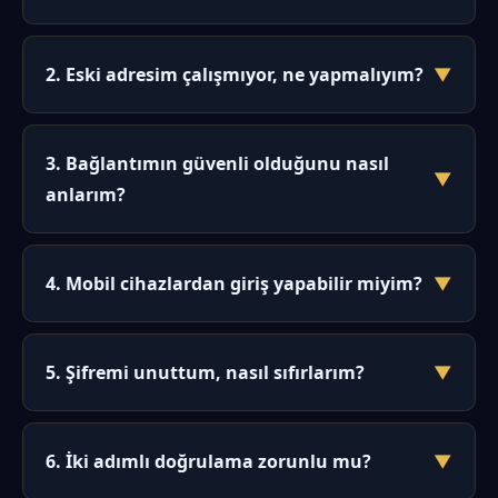
İnternet servis sağlayıcıları bazı platformlara
otomatik erişim engellemeleri uygulayabiliyor. Bu
2. Eski adresim çalışmıyor, ne yapmalıyım?
▼
engellemelerden etkilenmemek ve kullanıcıların
kesintisiz hizmet almasını sağlamak için erişim
Eski bir adres büyük olasılıkla devre dışı bırakılmıştır.
adresleri belirli aralıklarla yenilenir. Yenilenen
Yapmanız gereken tek şey, bu sayfada belirtilen
3. Bağlantımın güvenli olduğunu nasıl
adresler, mevcut olan en güncel bağlantıdır.
▼
güncel adresi kullanmak. Site ziyaretçilerini otomatik
anlarım?
olarak yeni adrese yönlendirir, ancak tarayıcınızda
eski sayfa önbelleğe alınmış olabilir.
Tarayıcınızın adres çubuğunda kilit simgesini arayın
ve adresin "https://" ile başladığından emin olun.
4. Mobil cihazlardan giriş yapabilir miyim?
▼
Ayrıca sayfanın en alt kısmında DMCA koruma
rozetini görebilirsiniz. Bu göstergeler, bağlantının
Evet, platform mobil uyumlu bir arayüze sahiptir.
şifrelendiğini ve doğrulandığını işaret eder.
Tarayıcınızdan giriş yapabilir veya mobil uygulamayı
5. Şifremi unuttum, nasıl sıfırlarım?
▼
kullanabilirsiniz. 1080p ve üzeri çözünürlüğe sahip
ekranlar için optimize edilmiş tasarım, tüm işlemleri
Giriş ekranındaki "Şifremi Unuttum" bağlantısına
kolaylaştırır.
tıklayın. Kayıtlı e-posta adresinize bir sıfırlama
6. İki adımlı doğrulama zorunlu mu?
▼
bağlantısı gönderilecektir. Bağlantıya tıklayarak yeni