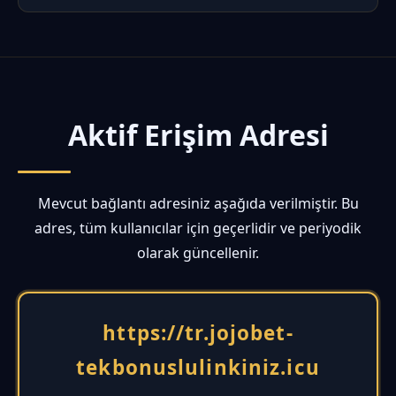
Aktif Erişim Adresi
Mevcut bağlantı adresiniz aşağıda verilmiştir. Bu
adres, tüm kullanıcılar için geçerlidir ve periyodik
olarak güncellenir.
https://tr.jojobet-
tekbonuslulinkiniz.icu