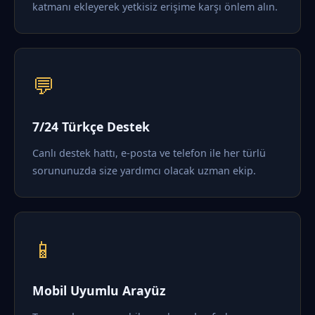
katmanı ekleyerek yetkisiz erişime karşı önlem alın.
💬
7/24 Türkçe Destek
Canlı destek hattı, e-posta ve telefon ile her türlü
sorununuzda size yardımcı olacak uzman ekip.
📱
Mobil Uyumlu Arayüz