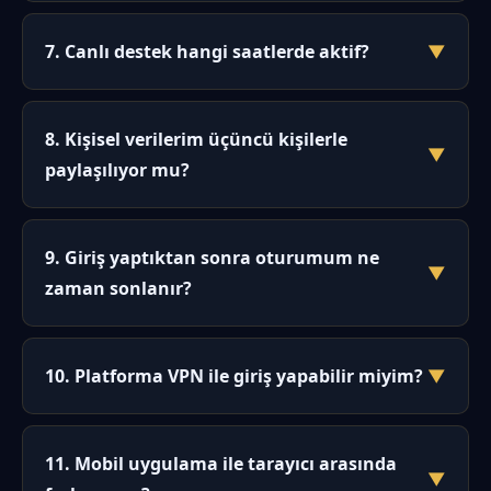
şifrenizi belirleyebilirsiniz. İşlem genellikle 2-3 dakika
Zorunlu değildir, ancak hesabınızı korumak için
sürer.
şiddetle tavsiye edilir. Özellikle farklı cihazlardan giriş
7. Canlı destek hangi saatlerde aktif?
▼
yapıyorsanız, bu katman hesabınıza yetkisiz erişimi
büyük ölçüde engeller. Ayarlar menüsünden anında
Canlı destek 7/24 kesintisiz hizmet verir. Uzman
aktifleştirebilirsiniz.
Türkçe ekip; sabah 03:00'te, öğle 12:00'de veya gece
8. Kişisel verilerim üçüncü kişilerle
▼
yarısı fark etmeksizin tüm sorularınızı yanıtlar.
paylaşılıyor mu?
Ortalama ilk yanıt süresi 45 saniyedir.
Hayır. Kişisel verileriniz, KVKK kapsamında korunur
ve üçüncü taraflarla asla paylaşılmaz. Tüm veriler
9. Giriş yaptıktan sonra oturumum ne
▼
256-bit SSL şifreleme ile saklanır. Adresiniz, e-
zaman sonlanır?
postanız gibi bilgiler yalnızca kimlik doğrulama ve
güvenlik amacıyla kullanılır.
Oturumunuz 30 dakika boyunca hareketsiz
kaldığında otomatik olarak sonlanır. Bu, hesabınızı
10. Platforma VPN ile giriş yapabilir miyim?
▼
korumak için alınan standart bir önlemdir. Ayrıca
farklı bir IP adresinden giriş yapıldığını tespit
Evet, VPN kullanımı platform tarafından
edersek sizi bilgilendiririz.
engellenmez. Ancak hızınız düşebilir. Gecikme süresi
11. Mobil uygulama ile tarayıcı arasında
▼
30-50 ms artabilir. Giriş adresini kullanmak genellikle