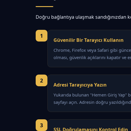
Doğru bağlantıya ulaşmak sandığınızdan kola
1
Güvenilir Bir Tarayıcı Kullanın
Chrome, Firefox veya Safari gibi güncel
olması, güvenlik açıklarını kapatır ve 
2
Adresi Tarayıcıya Yazın
Yukarıda bulunan "Hemen Giriş Yap" bu
sayfayı açın. Adresin doğru yazıldığın
3
SSL Doğrulamasını Kontrol Edin