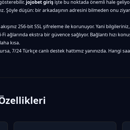
österebilir.
jojobet giriş
işte bu noktada önemli hale geliyor
yız. Şöyle düşün: bir arkadaşının adresini bilmeden onu ziya
ışınız 256-bit SSL şifreleme ile korunuyor. Yani bilgileriniz
 Wi-Fi ağlarında ekstra bir güvence sağlıyor. Bağlantı hızı k
aha kısa.
ursa, 7/24 Türkçe canlı destek hattımız yanınızda. Hangi saat
zellikleri