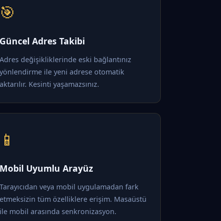
🎯
Güncel Adres Takibi
Adres değişikliklerinde eski bağlantınız
yönlendirme ile yeni adrese otomatik
aktarılır. Kesinti yaşamazsınız.
📱
Mobil Uyumlu Arayüz
Tarayıcıdan veya mobil uygulamadan fark
etmeksizin tüm özelliklere erişim. Masaüstü
ile mobil arasında senkronizasyon.