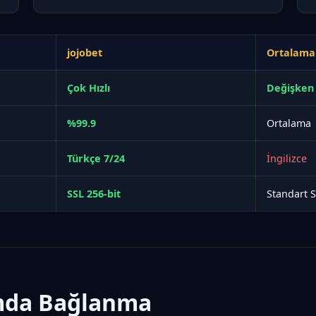
jojobet
Ortalama
Çok Hızlı
Değişken
%99.9
Ortalama
Türkçe 7/24
İngilizce
SSL 256-bit
Standart 
ımda Bağlanma