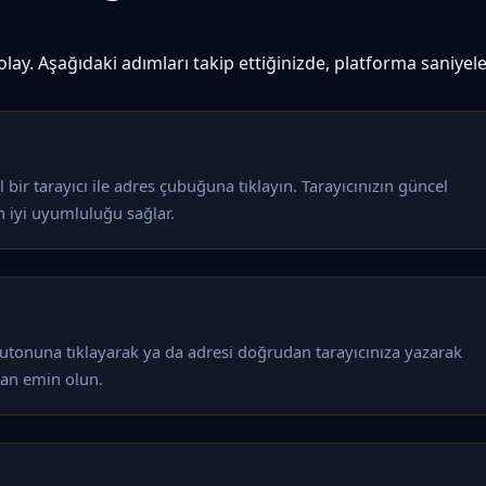
y. Aşağıdaki adımları takip ettiğinizde, platforma saniyeler 
 bir tarayıcı ile adres çubuğuna tıklayın. Tarayıcınızın güncel
en iyi uyumluluğu sağlar.
tonuna tıklayarak ya da adresi doğrudan tarayıcınıza yazarak
dan emin olun.