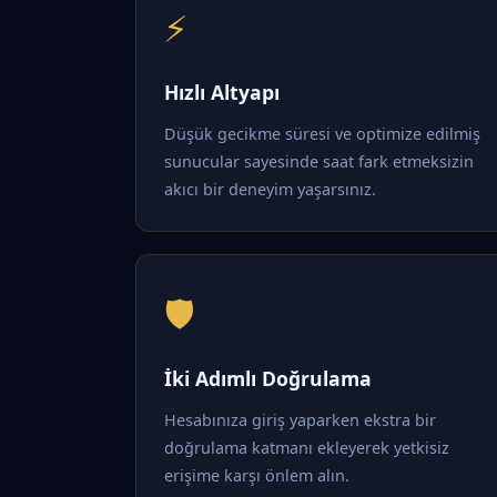
⚡
Hızlı Altyapı
Düşük gecikme süresi ve optimize edilmiş
sunucular sayesinde saat fark etmeksizin
akıcı bir deneyim yaşarsınız.
🛡️
İki Adımlı Doğrulama
Hesabınıza giriş yaparken ekstra bir
doğrulama katmanı ekleyerek yetkisiz
erişime karşı önlem alın.