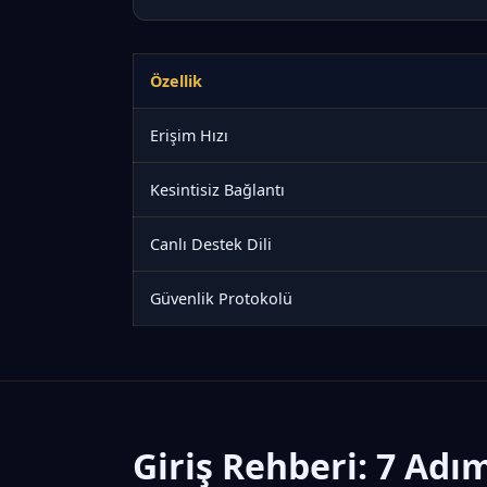
Özellik
Erişim Hızı
Kesintisiz Bağlantı
Canlı Destek Dili
Güvenlik Protokolü
Giriş Rehberi: 7 Ad