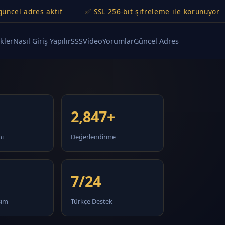
el adres aktif
✅ SSL 256-bit şifreleme ile korunuyor
ikler
Nasıl Giriş Yapılır
SSS
Video
Yorumlar
Güncel Adres
2,847+
nı
Değerlendirme
7/24
şim
Türkçe Destek