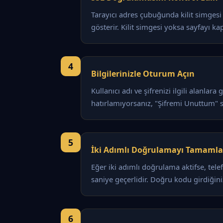
Tarayıcı adres çubuğunda kilit simgesi
gösterir. Kilit simgesi yoksa sayfayı ka
4
Bilgilerinizle Oturum Açın
Kullanıcı adı ve şifrenizi ilgili alanlar
hatırlamıyorsanız, "Şifremi Unuttum" s
5
İki Adımlı Doğrulamayı Tamamla
Eğer iki adımlı doğrulama aktifse, tele
saniye geçerlidir. Doğru kodu girdiğin
6