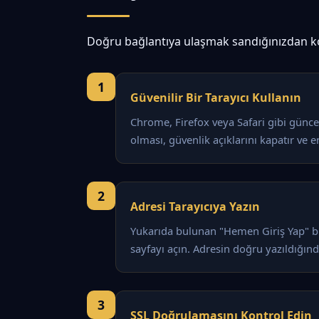
Doğru bağlantıya ulaşmak sandığınızdan kola
1
Güvenilir Bir Tarayıcı Kullanın
Chrome, Firefox veya Safari gibi güncel
olması, güvenlik açıklarını kapatır ve 
2
Adresi Tarayıcıya Yazın
Yukarıda bulunan "Hemen Giriş Yap" bu
sayfayı açın. Adresin doğru yazıldığın
3
SSL Doğrulamasını Kontrol Edin