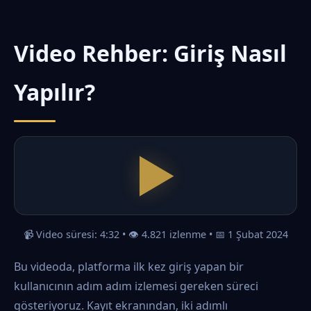
Ortalama e-posta yanıt süresi 2 saat içindedir.
Haftanın her günü, günün her saati aktifiz.
Video Rehber: Giriş Nasıl
Yapılır?
📹 Video süresi: 4:32 • 👁️ 4.821 izlenme • 📅 1 Şubat 2024
Bu videoda, platforma ilk kez giriş yapan bir
kullanıcının adım adım izlemesi gereken süreci
gösteriyoruz. Kayıt ekranından, iki adımlı