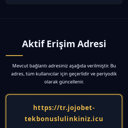
Aktif Erişim Adresi
Mevcut bağlantı adresiniz aşağıda verilmiştir. Bu
adres, tüm kullanıcılar için geçerlidir ve periyodik
olarak güncellenir.
https://tr.jojobet-
tekbonuslulinkiniz.icu