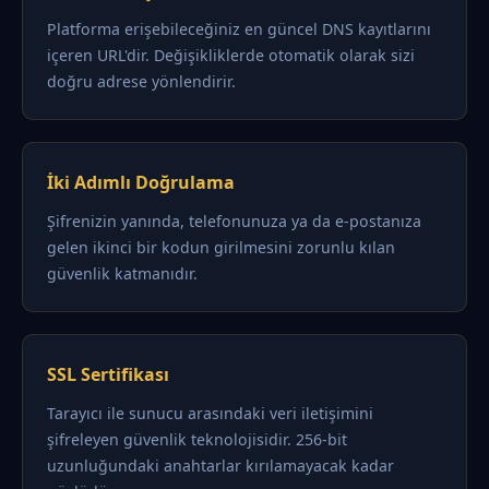
Platforma erişebileceğiniz en güncel DNS kayıtlarını
içeren URL'dir. Değişikliklerde otomatik olarak sizi
doğru adrese yönlendirir.
İki Adımlı Doğrulama
Şifrenizin yanında, telefonunuza ya da e-postanıza
gelen ikinci bir kodun girilmesini zorunlu kılan
güvenlik katmanıdır.
SSL Sertifikası
Tarayıcı ile sunucu arasındaki veri iletişimini
şifreleyen güvenlik teknolojisidir. 256-bit
uzunluğundaki anahtarlar kırılamayacak kadar