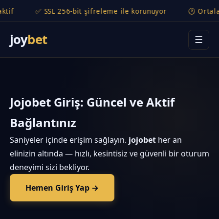
✅ SSL 256-bit şifreleme ile korunuyor
🕐 Ortalama e
joy
bet
☰
Jojobet Giriş: Güncel ve Aktif
Bağlantınız
Saniyeler içinde erişim sağlayın.
jojobet
her an
elinizin altında — hızlı, kesintisiz ve güvenli bir oturum
deneyimi sizi bekliyor.
Hemen Giriş Yap →