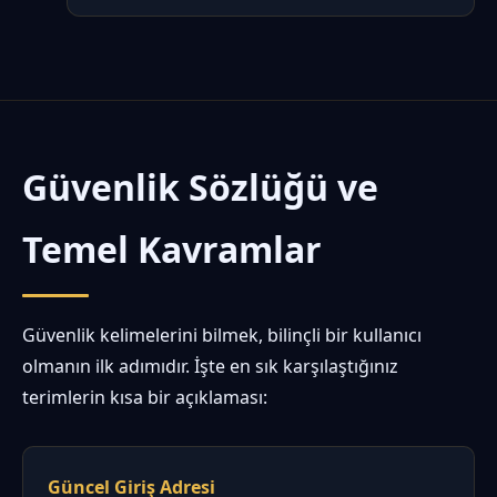
Güvenlik Sözlüğü ve
Temel Kavramlar
Güvenlik kelimelerini bilmek, bilinçli bir kullanıcı
olmanın ilk adımıdır. İşte en sık karşılaştığınız
terimlerin kısa bir açıklaması:
Güncel Giriş Adresi