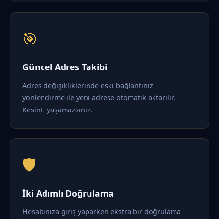
🎯
Güncel Adres Takibi
Adres değişikliklerinde eski bağlantınız
yönlendirme ile yeni adrese otomatik aktarılır.
Kesinti yaşamazsınız.
🛡️
İki Adımlı Doğrulama
Hesabınıza giriş yaparken ekstra bir doğrulama