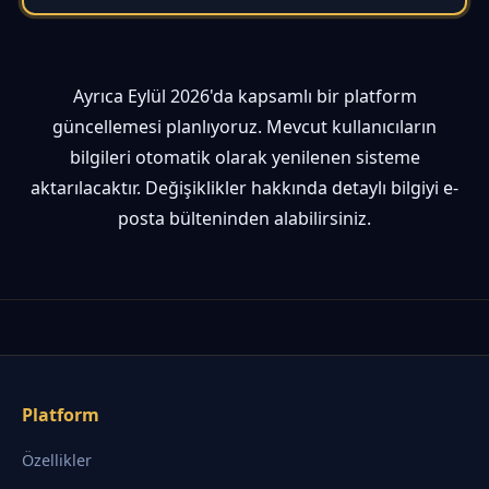
Ayrıca Eylül 2026'da kapsamlı bir platform
güncellemesi planlıyoruz. Mevcut kullanıcıların
bilgileri otomatik olarak yenilenen sisteme
aktarılacaktır. Değişiklikler hakkında detaylı bilgiyi e-
posta bülteninden alabilirsiniz.
Platform
Özellikler