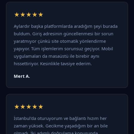
★★★★★
Aylardır başka platformlarda aradığım şeyi burada
buldum. Giriş adresinin güncellenmesi bir sorun
yaratmıyor çünkü site otomatik yönlendirme
yapıyor. Tüm işlemlerim sorunsuz geçiyor. Mobil
uygulamaları da masaüstü ile birebir aynı
hissettiriyor. Kesinlikle tavsiye ederim.
Mert A.
★★★★★
İstanbul'da oturuyorum ve bağlantı hızım her
zaman yüksek. Gecikme yaşadığım bir an bile
olmadı. İki adımlı doğrulama konusunda