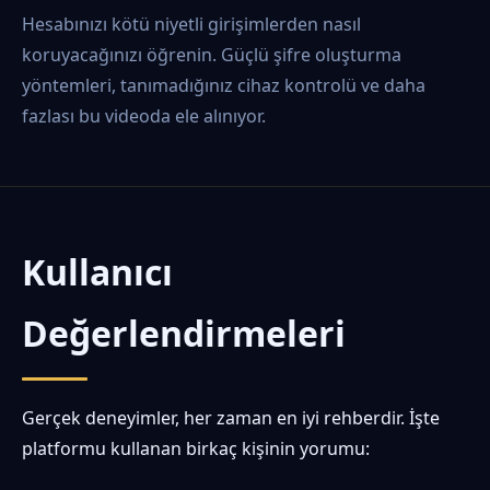
Hesabınızı kötü niyetli girişimlerden nasıl
koruyacağınızı öğrenin. Güçlü şifre oluşturma
yöntemleri, tanımadığınız cihaz kontrolü ve daha
fazlası bu videoda ele alınıyor.
Kullanıcı
Değerlendirmeleri
Gerçek deneyimler, her zaman en iyi rehberdir. İşte
platformu kullanan birkaç kişinin yorumu: