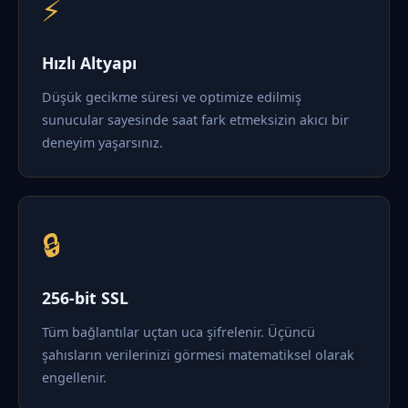
⚡
Hızlı Altyapı
Düşük gecikme süresi ve optimize edilmiş
sunucular sayesinde saat fark etmeksizin akıcı bir
deneyim yaşarsınız.
🔒
256-bit SSL
Tüm bağlantılar uçtan uca şifrelenir. Üçüncü
şahısların verilerinizi görmesi matematiksel olarak
engellenir.