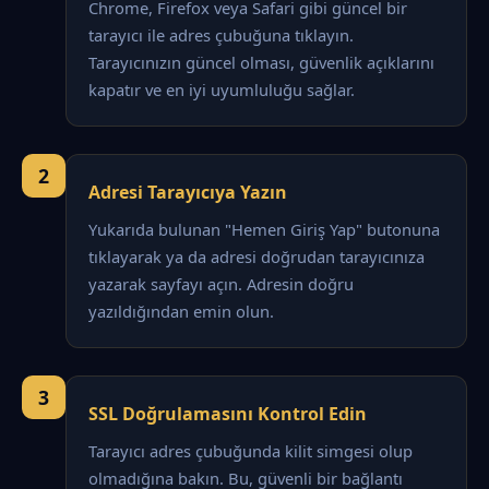
Chrome, Firefox veya Safari gibi güncel bir
tarayıcı ile adres çubuğuna tıklayın.
Tarayıcınızın güncel olması, güvenlik açıklarını
kapatır ve en iyi uyumluluğu sağlar.
2
Adresi Tarayıcıya Yazın
Yukarıda bulunan "Hemen Giriş Yap" butonuna
tıklayarak ya da adresi doğrudan tarayıcınıza
yazarak sayfayı açın. Adresin doğru
yazıldığından emin olun.
3
SSL Doğrulamasını Kontrol Edin
Tarayıcı adres çubuğunda kilit simgesi olup
olmadığına bakın. Bu, güvenli bir bağlantı