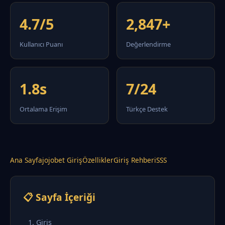
4.7/5
2,847+
Kullanıcı Puanı
Değerlendirme
1.8s
7/24
Ortalama Erişim
Türkçe Destek
Ana Sayfa
jojobet Giriş
Özellikler
Giriş Rehberi
SSS
📋 Sayfa İçeriği
1. Giriş