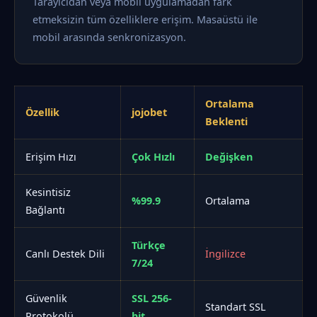
Tarayıcıdan veya mobil uygulamadan fark
etmeksizin tüm özelliklere erişim. Masaüstü ile
mobil arasında senkronizasyon.
Ortalama
Özellik
jojobet
Beklenti
Erişim Hızı
Çok Hızlı
Değişken
Kesintisiz
%99.9
Ortalama
Bağlantı
Türkçe
Canlı Destek Dili
İngilizce
7/24
Güvenlik
SSL 256-
Standart SSL
Protokolü
bit