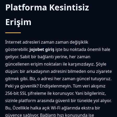
Platforma Kesintisiz
Erişim
İnternet adresleri zaman zaman değişiklik
gösterebilir.
jojobet giriş
işte bu noktada önemli hale
geliyor. Sabit bir bağlantı yerine, her zaman
güncellenen erişim noktaları ile karşınızdayız. Şöyle
düşün: bir arkadaşının adresini bilmeden onu ziyarete
gitmek gibi. Biz, o adresi her zaman güncel tutuyoruz.
Peki ya güvenlik? Endişelenmeyin. Tüm veri akışınız
256-bit SSL şifreleme ile korunuyor. Yani bilgileriniz,
sizinle platform arasında güvenli bir tünelde yol alıyor.
Bu, Özellikle halka açık Wi-Fi ağlarında ekstra bir
güvence sağlıyor. Bağlantı hızı konusunda ise