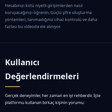
Hesabınızı kötü niyetli girişimlerden nasıl
koruyacağınızı öğrenin. Güçlü şifre oluşturma
yöntemleri, tanımadığınız cihaz kontrolü ve daha
fazlası bu videoda ele alınıyor.
Kullanıcı
Değerlendirmeleri
Gerçek deneyimler, her zaman en iyi rehberdir. İşte
platformu kullanan birkaç kişinin yorumu: