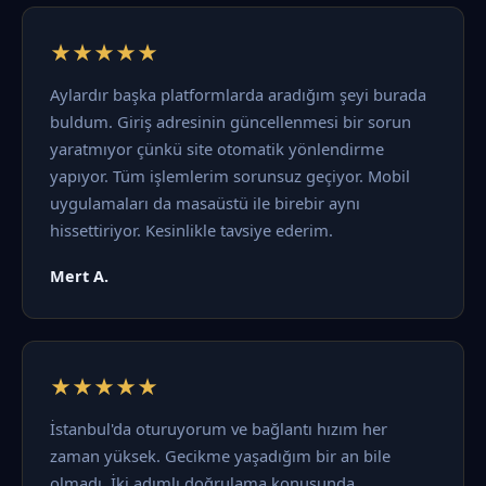
★★★★★
Aylardır başka platformlarda aradığım şeyi burada
buldum. Giriş adresinin güncellenmesi bir sorun
yaratmıyor çünkü site otomatik yönlendirme
yapıyor. Tüm işlemlerim sorunsuz geçiyor. Mobil
uygulamaları da masaüstü ile birebir aynı
hissettiriyor. Kesinlikle tavsiye ederim.
Mert A.
★★★★★
İstanbul'da oturuyorum ve bağlantı hızım her
zaman yüksek. Gecikme yaşadığım bir an bile
olmadı. İki adımlı doğrulama konusunda