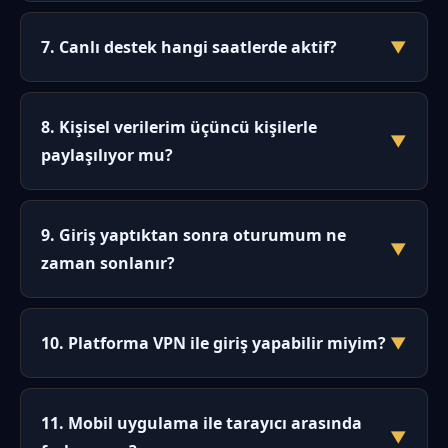
şifrenizi belirleyebilirsiniz. İşlem genellikle 2-3 dakika
Zorunlu değildir, ancak hesabınızı korumak için
sürer.
şiddetle tavsiye edilir. Özellikle farklı cihazlardan giriş
7. Canlı destek hangi saatlerde aktif?
▼
yapıyorsanız, bu katman hesabınıza yetkisiz erişimi
büyük ölçüde engeller. Ayarlar menüsünden anında
Canlı destek 7/24 kesintisiz hizmet verir. Uzman
aktifleştirebilirsiniz.
Türkçe ekip; sabah 03:00'te, öğle 12:00'de veya gece
8. Kişisel verilerim üçüncü kişilerle
▼
yarısı fark etmeksizin tüm sorularınızı yanıtlar.
paylaşılıyor mu?
Ortalama ilk yanıt süresi 45 saniyedir.
Hayır. Kişisel verileriniz, KVKK kapsamında korunur
ve üçüncü taraflarla asla paylaşılmaz. Tüm veriler
9. Giriş yaptıktan sonra oturumum ne
▼
256-bit SSL şifreleme ile saklanır. Adresiniz, e-
zaman sonlanır?
postanız gibi bilgiler yalnızca kimlik doğrulama ve
güvenlik amacıyla kullanılır.
Oturumunuz 30 dakika boyunca hareketsiz
kaldığında otomatik olarak sonlanır. Bu, hesabınızı
10. Platforma VPN ile giriş yapabilir miyim?
▼
korumak için alınan standart bir önlemdir. Ayrıca
farklı bir IP adresinden giriş yapıldığını tespit
Evet, VPN kullanımı platform tarafından
edersek sizi bilgilendiririz.
engellenmez. Ancak hızınız düşebilir. Gecikme süresi
11. Mobil uygulama ile tarayıcı arasında
▼
30-50 ms artabilir. Giriş adresini kullanmak genellikle