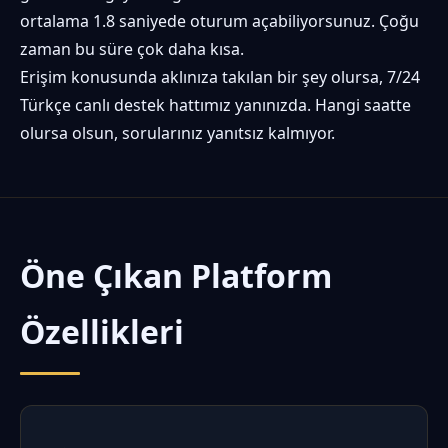
ortalama 1.8 saniyede oturum açabiliyorsunuz. Çoğu
zaman bu süre çok daha kısa.
Erişim konusunda aklınıza takılan bir şey olursa, 7/24
Türkçe canlı destek hattımız yanınızda. Hangi saatte
olursa olsun, sorularınız yanıtsız kalmıyor.
Öne Çıkan Platform
Özellikleri