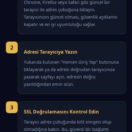
Chrome, Firefox veya Safari gibi güncel bir
tarayıcı ile adres çubuğuna tıklayın.
Tarayıcınızın güncel olması, güvenlik açıklarını
kapatır ve en iyi uyumluluğu sağlar.
2
Adresi Tarayıcıya Yazın
Yukarıda bulunan "Hemen Giriş Yap" butonuna
tıklayarak ya da adresi doğrudan tarayıcınıza
yazarak sayfayı açın. Adresin doğru
yazıldığından emin olun.
3
SSL Doğrulamasını Kontrol Edin
Tarayıcı adres çubuğunda kilit simgesi olup
olmadığına bakın. Bu, güvenli bir bağlantı