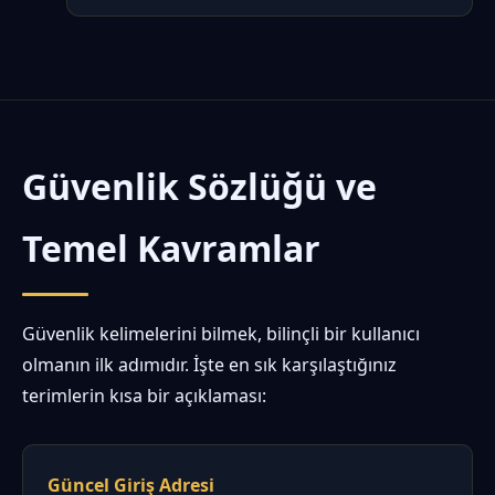
Güvenlik Sözlüğü ve
Temel Kavramlar
Güvenlik kelimelerini bilmek, bilinçli bir kullanıcı
olmanın ilk adımıdır. İşte en sık karşılaştığınız
terimlerin kısa bir açıklaması:
Güncel Giriş Adresi