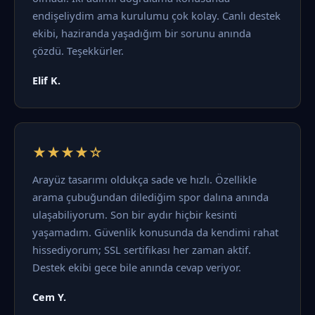
endişeliydim ama kurulumu çok kolay. Canlı destek
ekibi, haziranda yaşadığım bir sorunu anında
çözdü. Teşekkürler.
Elif K.
★★★★☆
Arayüz tasarımı oldukça sade ve hızlı. Özellikle
arama çubuğundan dilediğim spor dalına anında
ulaşabiliyorum. Son bir aydır hiçbir kesinti
yaşamadım. Güvenlik konusunda da kendimi rahat
hissediyorum; SSL sertifikası her zaman aktif.
Destek ekibi gece bile anında cevap veriyor.
Cem Y.