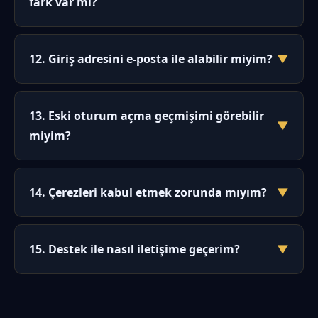
fark var mı?
en hızlı ve en stabil yoldur.
Temel özellikler aynıdır. Uygulama, anında
bildirimler ve daha hızlı erişim sunar. Tarayıcı
12. Giriş adresini e-posta ile alabilir miyim?
▼
versiyonu ise herhangi bir kurulum gerektirmez. İkisi
arasında veri senkronizasyonu sorunsuz çalışır.
Evet, giriş adresini e-posta bültenine abone olarak
düzenli olarak alabilirsiniz. Ayrıca adres değişikliği
13. Eski oturum açma geçmişimi görebilir
▼
olduğunda otomatik bir bildirim gönderilir. Bu
miyim?
özelliği hesap ayarlarınızdan aktifleştirebilirsiniz.
Evet, hesap güvenliği bölümünde son 10 oturum
açma girişinizi görüntüleyebilirsiniz. Burada tarih,
14. Çerezleri kabul etmek zorunda mıyım?
▼
saat ve IP adresi bilgileri yer alır. Şüpheli bir giriş fark
ederseniz, şifrenizi hemen değiştirin.
Zorunlu çerezler, platformun temel işlevleri için
gereklidir. Tercih ve istatistik çerezlerini ise
15. Destek ile nasıl iletişime geçerim?
▼
ayarlardan yönetebilirsiniz. Ancak bazı özellikler,
çerezler devre dışı bırakıldığında tam çalışmayabilir.
Sayfadaki canlı destek penceresinden anında mesaj
Örneğin, hatırlama özelliği.
gönderebilirsiniz. Ayrıca e-posta destek hattına
[email protected] adresinden ulaşabilirsiniz.