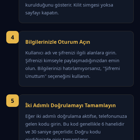
kurulduğunu gösterir. Kilit simgesi yoksa
sayfayı kapatın.
4
Bilgilerinizle Oturum Açın
Kullanıcı adı ve şifrenizi ilgili alanlara girin.
Şifrenizi kimseyle paylaşmadığınızdan emin
olun. Bilgilerinizi hatırlamıyorsanız, "Şifremi
Unuttum" seçeneğini kullanın.
5
İki Adımlı Doğrulamayı Tamamlayın
Eğer iki adımlı doğrulama aktifse, telefonunuza
gelen kodu girin. Bu kod genellikle 6 hanelidir
ve 30 saniye geçerlidir. Doğru kodu
girdiğinizde giriş tamamlanır.