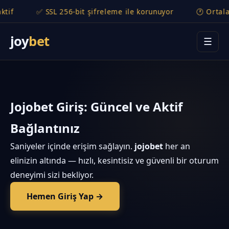
✅ SSL 256-bit şifreleme ile korunuyor
🕐 Ortalama e
joy
bet
☰
Jojobet Giriş: Güncel ve Aktif
Bağlantınız
Saniyeler içinde erişim sağlayın.
jojobet
her an
elinizin altında — hızlı, kesintisiz ve güvenli bir oturum
deneyimi sizi bekliyor.
Hemen Giriş Yap →