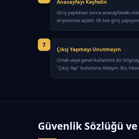
Anasayfayı Keşfedin
Giriş yaptıktan sonra anasayfadaki me
erişiminize açıktır. İlk kez giriş yapıyo
7
Çıkış Yapmayı Unutmayın
Ortak veya genel kullanımlı bir bilgis
"Çıkış Yap" butonuna tıklayın. Bu, hesa
Güvenlik Sözlüğü ve