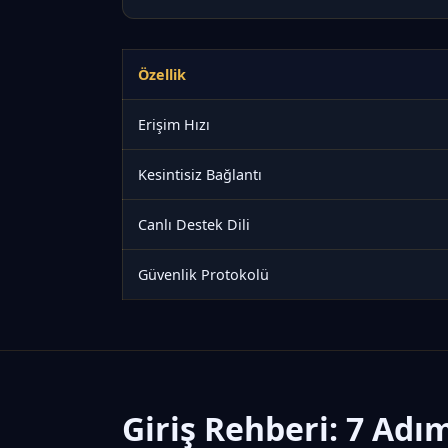
Özellik
Erişim Hızı
Kesintisiz Bağlantı
Canlı Destek Dili
Güvenlik Protokolü
Giriş Rehberi: 7 Ad