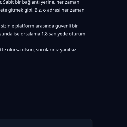
. Sabit bir bağlantı yerine, her zaman
rete gitmek gibi. Biz, o adresi her zaman
, sizinle platform arasında güvenli bir
onusunda ise ortalama 1.8 saniyede oturum
te olursa olsun, sorularınız yanıtsız