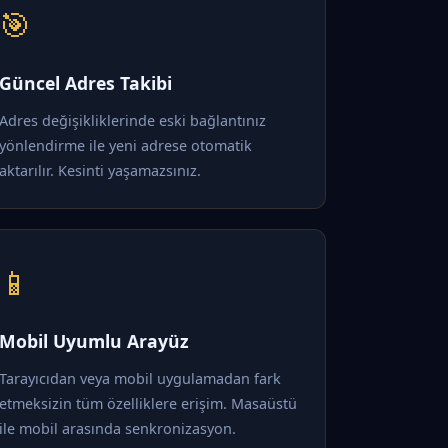
🎯
Güncel Adres Takibi
Adres değişikliklerinde eski bağlantınız
yönlendirme ile yeni adrese otomatik
aktarılır. Kesinti yaşamazsınız.
📱
Mobil Uyumlu Arayüz
Tarayıcıdan veya mobil uygulamadan fark
etmeksizin tüm özelliklere erişim. Masaüstü
ile mobil arasında senkronizasyon.