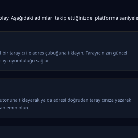
y. Aşağıdaki adımları takip ettiğinizde, platforma saniyeler 
 bir tarayıcı ile adres çubuğuna tıklayın. Tarayıcınızın güncel
en iyi uyumluluğu sağlar.
tonuna tıklayarak ya da adresi doğrudan tarayıcınıza yazarak
dan emin olun.