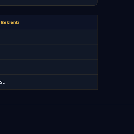
 Beklenti
SSL