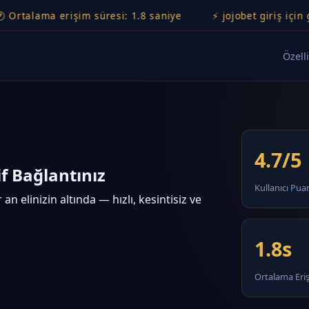
talama erişim süresi: 1.8 saniye
⚡ jojobet giriş için günc
Özell
4.7/5
if Bağlantınız
Kullanıcı Pua
 an elinizin altında — hızlı, kesintisiz ve
1.8s
Ortalama Eri