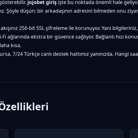
österebilir.
jojobet giriş
işte bu noktada önemli hale geliyor
yız. Şöyle düşün: bir arkadaşının adresini bilmeden onu ziya
ışınız 256-bit SSL şifreleme ile korunuyor. Yani bilgileriniz
 Wi-Fi ağlarında ekstra bir güvence sağlıyor. Bağlantı hızı k
aha kısa.
ursa, 7/24 Türkçe canlı destek hattımız yanınızda. Hangi saat
zellikleri