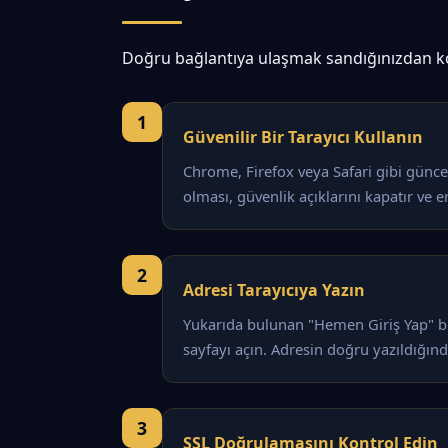
Doğru bağlantıya ulaşmak sandığınızdan kola
1
Güvenilir Bir Tarayıcı Kullanın
Chrome, Firefox veya Safari gibi güncel
olması, güvenlik açıklarını kapatır ve 
2
Adresi Tarayıcıya Yazın
Yukarıda bulunan "Hemen Giriş Yap" bu
sayfayı açın. Adresin doğru yazıldığın
3
SSL Doğrulamasını Kontrol Edin