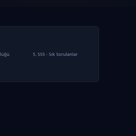
zlüğü
5. SSS - Sık Sorulanlar