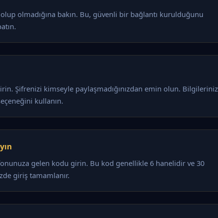
 olup olmadığına bakın. Bu, güvenli bir bağlantı kurulduğunu
patın.
a girin. Şifrenizi kimseyle paylaşmadığınızdan emin olun. Bilgileriniz
eçeneğini kullanın.
yın
fonunuza gelen kodu girin. Bu kod genellikle 6 hanelidir ve 30
izde giriş tamamlanır.