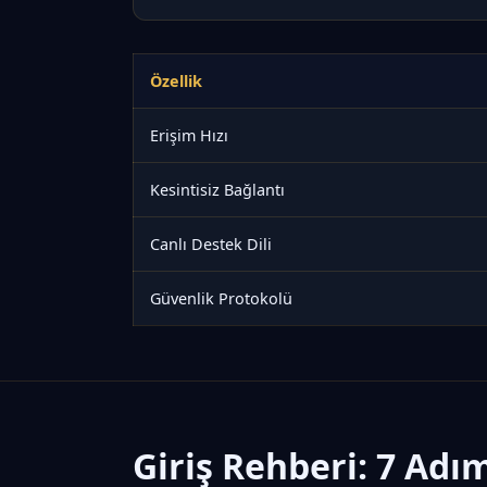
Özellik
Erişim Hızı
Kesintisiz Bağlantı
Canlı Destek Dili
Güvenlik Protokolü
Giriş Rehberi: 7 Ad