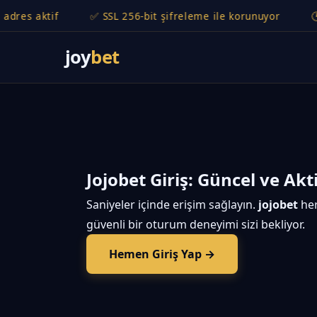
s aktif
✅ SSL 256-bit şifreleme ile korunuyor
🕐 Or
joy
bet
Jojobet Giriş: Güncel ve Akt
Saniyeler içinde erişim sağlayın.
jojobet
her
güvenli bir oturum deneyimi sizi bekliyor.
Hemen Giriş Yap →