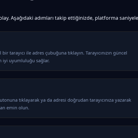
y. Aşağıdaki adımları takip ettiğinizde, platforma saniyeler 
 bir tarayıcı ile adres çubuğuna tıklayın. Tarayıcınızın güncel
en iyi uyumluluğu sağlar.
tonuna tıklayarak ya da adresi doğrudan tarayıcınıza yazarak
dan emin olun.