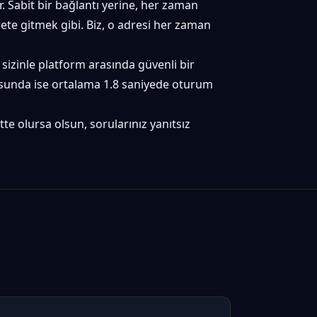
. Sabit bir bağlantı yerine, her zaman
rete gitmek gibi. Biz, o adresi her zaman
, sizinle platform arasında güvenli bir
onusunda ise ortalama 1.8 saniyede oturum
te olursa olsun, sorularınız yanıtsız