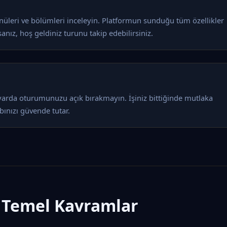
nüleri ve bölümleri inceleyin. Platformun sunduğu tüm özellikler
rsanız, hoş geldiniz turunu takip edebilirsiniz.
ayarda oturumunuzu açık bırakmayın. İşiniz bittiğinde mutlaka
bınızı güvende tutar.
 Temel Kavramlar