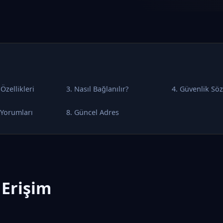
Özellikleri
3. Nasıl Bağlanılır?
4. Güvenlik Sö
ı Yorumları
8. Güncel Adres
 Erişim