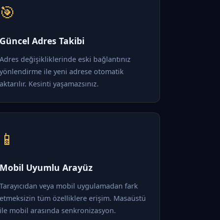
🎯
Güncel Adres Takibi
Adres değişikliklerinde eski bağlantınız
yönlendirme ile yeni adrese otomatik
aktarılır. Kesinti yaşamazsınız.
📱
Mobil Uyumlu Arayüz
Tarayıcıdan veya mobil uygulamadan fark
etmeksizin tüm özelliklere erişim. Masaüstü
ile mobil arasında senkronizasyon.