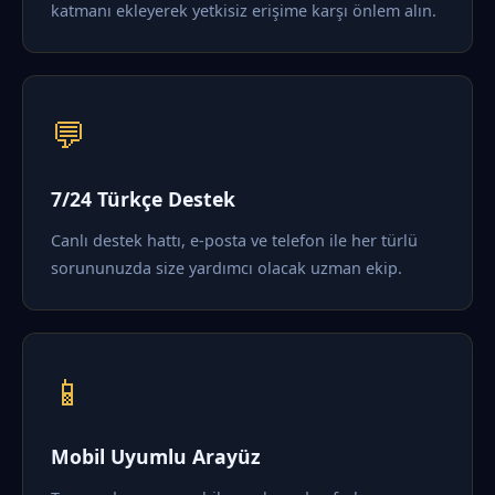
katmanı ekleyerek yetkisiz erişime karşı önlem alın.
💬
7/24 Türkçe Destek
Canlı destek hattı, e-posta ve telefon ile her türlü
sorununuzda size yardımcı olacak uzman ekip.
📱
Mobil Uyumlu Arayüz