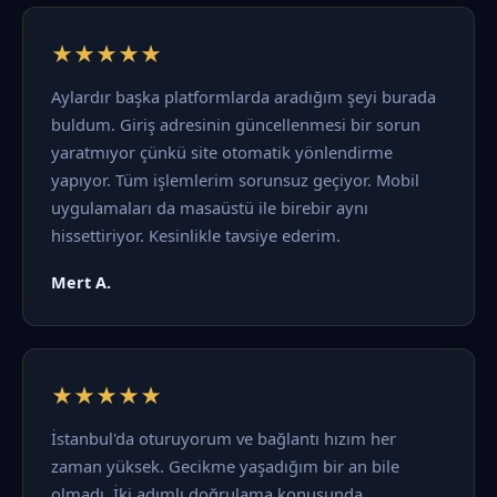
★★★★★
Aylardır başka platformlarda aradığım şeyi burada
buldum. Giriş adresinin güncellenmesi bir sorun
yaratmıyor çünkü site otomatik yönlendirme
yapıyor. Tüm işlemlerim sorunsuz geçiyor. Mobil
uygulamaları da masaüstü ile birebir aynı
hissettiriyor. Kesinlikle tavsiye ederim.
Mert A.
★★★★★
İstanbul'da oturuyorum ve bağlantı hızım her
zaman yüksek. Gecikme yaşadığım bir an bile
olmadı. İki adımlı doğrulama konusunda