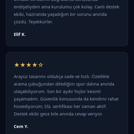
endişeliydim ama kurulumu çok kolay. Canlı destek
ekibi, haziranda yaşadığım bir sorunu anında
çözdü. Teşekkürler.
Elif K.
★★★★☆
Arayüz tasarımı oldukça sade ve hızlı. Özellikle
arama çubuğundan dilediğim spor dalına anında
ulaşabiliyorum. Son bir aydır hiçbir kesinti
yaşamadım. Güvenlik konusunda da kendimi rahat
hissediyorum; SSL sertifikası her zaman aktif.
Destek ekibi gece bile anında cevap veriyor.
Cem Y.