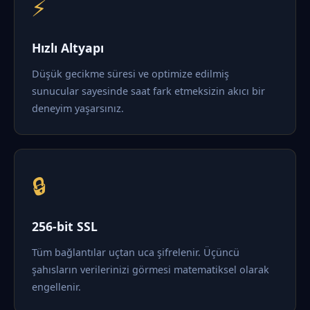
⚡
Hızlı Altyapı
Düşük gecikme süresi ve optimize edilmiş
sunucular sayesinde saat fark etmeksizin akıcı bir
deneyim yaşarsınız.
🔒
256-bit SSL
Tüm bağlantılar uçtan uca şifrelenir. Üçüncü
şahısların verilerinizi görmesi matematiksel olarak
engellenir.