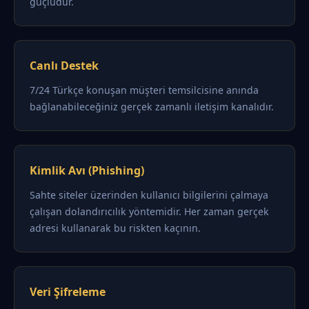
güçlüdür.
Canlı Destek
7/24 Türkçe konuşan müşteri temsilcisine anında
bağlanabileceğiniz gerçek zamanlı iletişim kanalıdır.
Kimlik Avı (Phishing)
Sahte siteler üzerinden kullanıcı bilgilerini çalmaya
çalışan dolandırıcılık yöntemidir. Her zaman gerçek
adresi kullanarak bu riskten kaçının.
Veri Şifreleme