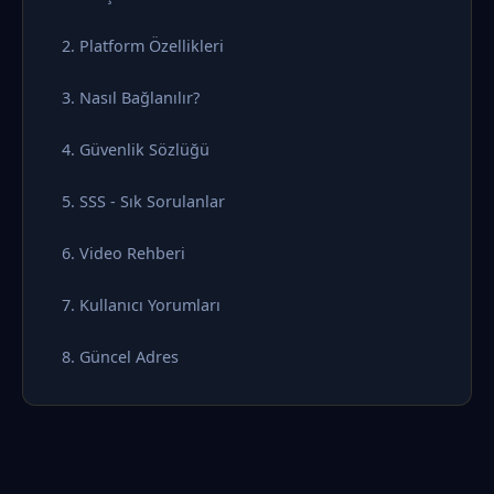
2. Platform Özellikleri
3. Nasıl Bağlanılır?
4. Güvenlik Sözlüğü
5. SSS - Sık Sorulanlar
6. Video Rehberi
7. Kullanıcı Yorumları
8. Güncel Adres