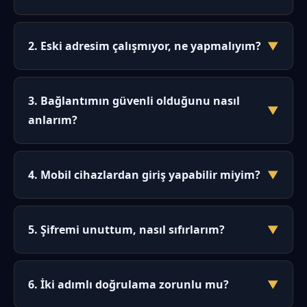
İnternet servis sağlayıcıları bazı platformlara
otomatik erişim engellemeleri uygulayabiliyor. Bu
2. Eski adresim çalışmıyor, ne yapmalıyım?
▼
engellemelerden etkilenmemek ve kullanıcıların
kesintisiz hizmet almasını sağlamak için erişim
Eski bir adres büyük olasılıkla devre dışı bırakılmıştır.
adresleri belirli aralıklarla yenilenir. Yenilenen
Yapmanız gereken tek şey, bu sayfada belirtilen
3. Bağlantımın güvenli olduğunu nasıl
adresler, mevcut olan en güncel bağlantıdır.
▼
güncel adresi kullanmak. Site ziyaretçilerini otomatik
anlarım?
olarak yeni adrese yönlendirir, ancak tarayıcınızda
eski sayfa önbelleğe alınmış olabilir.
Tarayıcınızın adres çubuğunda kilit simgesini arayın
ve adresin "https://" ile başladığından emin olun.
4. Mobil cihazlardan giriş yapabilir miyim?
▼
Ayrıca sayfanın en alt kısmında DMCA koruma
rozetini görebilirsiniz. Bu göstergeler, bağlantının
Evet, platform mobil uyumlu bir arayüze sahiptir.
şifrelendiğini ve doğrulandığını işaret eder.
Tarayıcınızdan giriş yapabilir veya mobil uygulamayı
5. Şifremi unuttum, nasıl sıfırlarım?
▼
kullanabilirsiniz. 1080p ve üzeri çözünürlüğe sahip
ekranlar için optimize edilmiş tasarım, tüm işlemleri
Giriş ekranındaki "Şifremi Unuttum" bağlantısına
kolaylaştırır.
tıklayın. Kayıtlı e-posta adresinize bir sıfırlama
6. İki adımlı doğrulama zorunlu mu?
▼
bağlantısı gönderilecektir. Bağlantıya tıklayarak yeni