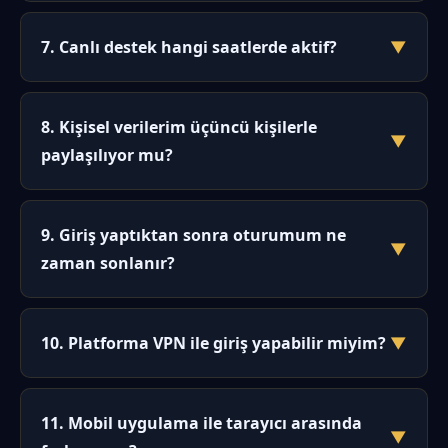
şifrenizi belirleyebilirsiniz. İşlem genellikle 2-3 dakika
Zorunlu değildir, ancak hesabınızı korumak için
sürer.
şiddetle tavsiye edilir. Özellikle farklı cihazlardan giriş
7. Canlı destek hangi saatlerde aktif?
▼
yapıyorsanız, bu katman hesabınıza yetkisiz erişimi
büyük ölçüde engeller. Ayarlar menüsünden anında
Canlı destek 7/24 kesintisiz hizmet verir. Uzman
aktifleştirebilirsiniz.
Türkçe ekip; sabah 03:00'te, öğle 12:00'de veya gece
8. Kişisel verilerim üçüncü kişilerle
▼
yarısı fark etmeksizin tüm sorularınızı yanıtlar.
paylaşılıyor mu?
Ortalama ilk yanıt süresi 45 saniyedir.
Hayır. Kişisel verileriniz, KVKK kapsamında korunur
ve üçüncü taraflarla asla paylaşılmaz. Tüm veriler
9. Giriş yaptıktan sonra oturumum ne
▼
256-bit SSL şifreleme ile saklanır. Adresiniz, e-
zaman sonlanır?
postanız gibi bilgiler yalnızca kimlik doğrulama ve
güvenlik amacıyla kullanılır.
Oturumunuz 30 dakika boyunca hareketsiz
kaldığında otomatik olarak sonlanır. Bu, hesabınızı
10. Platforma VPN ile giriş yapabilir miyim?
▼
korumak için alınan standart bir önlemdir. Ayrıca
farklı bir IP adresinden giriş yapıldığını tespit
Evet, VPN kullanımı platform tarafından
edersek sizi bilgilendiririz.
engellenmez. Ancak hızınız düşebilir. Gecikme süresi
11. Mobil uygulama ile tarayıcı arasında
▼
30-50 ms artabilir. Giriş adresini kullanmak genellikle