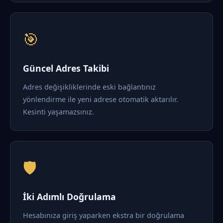
🎯
Güncel Adres Takibi
Adres değişikliklerinde eski bağlantınız
yönlendirme ile yeni adrese otomatik aktarılır.
Kesinti yaşamazsınız.
🛡️
İki Adımlı Doğrulama
Hesabınıza giriş yaparken ekstra bir doğrulama