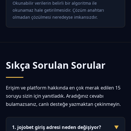
Okunabilir verilerin belirli bir algoritma ile
okunamaz hale getirilmesidir. Çözüm anahtarı
olmadan çözülmesi neredeyse imkansızdır.
Sıkça Sorulan Sorular
Erişim ve platform hakkında en çok merak edilen 15
soruyu sizin için yanıtladık. Aradığınız cevabı
bulamazsanız, canlı desteğe yazmaktan çekinmeyin.
1. jojobet giriş adresi neden değişiyor?
▼