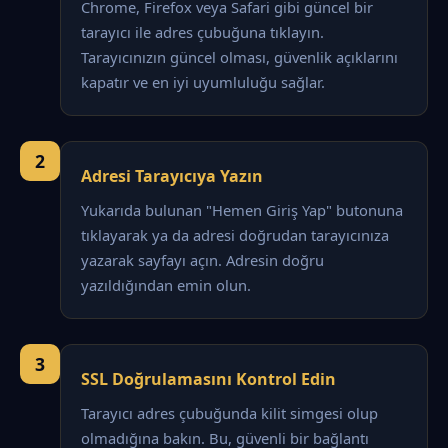
Chrome, Firefox veya Safari gibi güncel bir
tarayıcı ile adres çubuğuna tıklayın.
Tarayıcınızın güncel olması, güvenlik açıklarını
kapatır ve en iyi uyumluluğu sağlar.
2
Adresi Tarayıcıya Yazın
Yukarıda bulunan "Hemen Giriş Yap" butonuna
tıklayarak ya da adresi doğrudan tarayıcınıza
yazarak sayfayı açın. Adresin doğru
yazıldığından emin olun.
3
SSL Doğrulamasını Kontrol Edin
Tarayıcı adres çubuğunda kilit simgesi olup
olmadığına bakın. Bu, güvenli bir bağlantı