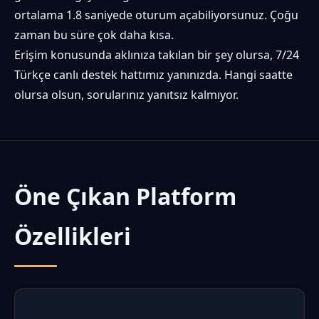
ortalama 1.8 saniyede oturum açabiliyorsunuz. Çoğu
zaman bu süre çok daha kısa.
Erişim konusunda aklınıza takılan bir şey olursa, 7/24
Türkçe canlı destek hattımız yanınızda. Hangi saatte
olursa olsun, sorularınız yanıtsız kalmıyor.
Öne Çıkan Platform
Özellikleri