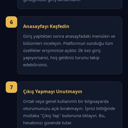
6
Anasayfayı Keşfedin
Giriş yaptıktan sonra anasayfadaki menüleri ve
bölümleri inceleyin. Platformun sunduğu tüm
özellikler erişiminize açıktır. İlk kez giriş
yapıyorsanız, hoş geldiniz turunu takip
edebilirsiniz.
7
Çıkış Yapmayı Unutmayın
Ortak veya genel kullanımlı bir bilgisayarda
oturumunuzu açık bırakmayın. İşiniz bittiğinde
mutlaka "Çıkış Yap" butonuna tıklayın. Bu,
hesabınızı güvende tutar.