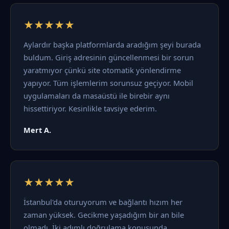
★★★★★
Aylardır başka platformlarda aradığım şeyi burada
buldum. Giriş adresinin güncellenmesi bir sorun
yaratmıyor çünkü site otomatik yönlendirme
yapıyor. Tüm işlemlerim sorunsuz geçiyor. Mobil
uygulamaları da masaüstü ile birebir aynı
hissettiriyor. Kesinlikle tavsiye ederim.
Mert A.
★★★★★
İstanbul'da oturuyorum ve bağlantı hızım her
zaman yüksek. Gecikme yaşadığım bir an bile
olmadı. İki adımlı doğrulama konusunda