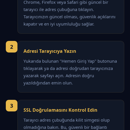
Chrome, Firefox veya Safari gibi güncel bir
tarayıcı ile adres çubuğuna tıklayın.
Tarayıcınızın güncel olması, güvenlik açıklarını
kapatır ve en iyi uyumluluğu sağlar.
2
Adresi Tarayıcıya Yazın
Yukarıda bulunan "Hemen Giriş Yap" butonuna
tıklayarak ya da adresi doğrudan tarayıcınıza
yazarak sayfayı açın. Adresin doğru
yazıldığından emin olun.
3
SSL Doğrulamasını Kontrol Edin
Tarayıcı adres çubuğunda kilit simgesi olup
olmadığına bakın. Bu, güvenli bir bağlantı