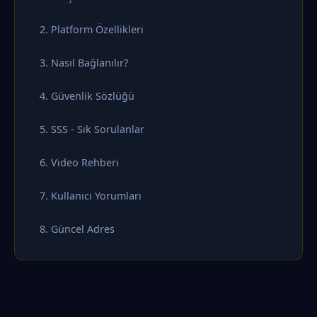
2. Platform Özellikleri
3. Nasıl Bağlanılır?
4. Güvenlik Sözlüğü
5. SSS - Sık Sorulanlar
6. Video Rehberi
7. Kullanıcı Yorumları
8. Güncel Adres