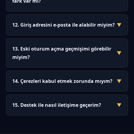
fark var mı?
en hızlı ve en stabil yoldur.
Temel özellikler aynıdır. Uygulama, anında
bildirimler ve daha hızlı erişim sunar. Tarayıcı
12. Giriş adresini e-posta ile alabilir miyim?
▼
versiyonu ise herhangi bir kurulum gerektirmez. İkisi
arasında veri senkronizasyonu sorunsuz çalışır.
Evet, giriş adresini e-posta bültenine abone olarak
düzenli olarak alabilirsiniz. Ayrıca adres değişikliği
13. Eski oturum açma geçmişimi görebilir
▼
olduğunda otomatik bir bildirim gönderilir. Bu
miyim?
özelliği hesap ayarlarınızdan aktifleştirebilirsiniz.
Evet, hesap güvenliği bölümünde son 10 oturum
açma girişinizi görüntüleyebilirsiniz. Burada tarih,
14. Çerezleri kabul etmek zorunda mıyım?
▼
saat ve IP adresi bilgileri yer alır. Şüpheli bir giriş fark
ederseniz, şifrenizi hemen değiştirin.
Zorunlu çerezler, platformun temel işlevleri için
gereklidir. Tercih ve istatistik çerezlerini ise
15. Destek ile nasıl iletişime geçerim?
▼
ayarlardan yönetebilirsiniz. Ancak bazı özellikler,
çerezler devre dışı bırakıldığında tam çalışmayabilir.
Sayfadaki canlı destek penceresinden anında mesaj
Örneğin, hatırlama özelliği.
gönderebilirsiniz. Ayrıca e-posta destek hattına
[email protected] adresinden ulaşabilirsiniz.