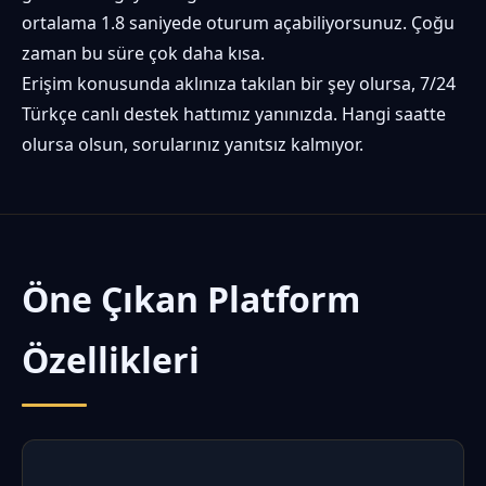
ortalama 1.8 saniyede oturum açabiliyorsunuz. Çoğu
zaman bu süre çok daha kısa.
Erişim konusunda aklınıza takılan bir şey olursa, 7/24
Türkçe canlı destek hattımız yanınızda. Hangi saatte
olursa olsun, sorularınız yanıtsız kalmıyor.
Öne Çıkan Platform
Özellikleri