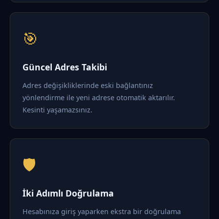
🎯
Güncel Adres Takibi
Adres değişikliklerinde eski bağlantınız
yönlendirme ile yeni adrese otomatik aktarılır.
Kesinti yaşamazsınız.
🛡️
İki Adımlı Doğrulama
Hesabınıza giriş yaparken ekstra bir doğrulama