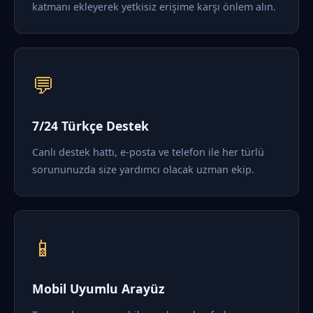
katmanı ekleyerek yetkisiz erişime karşı önlem alın.
💬
7/24 Türkçe Destek
Canlı destek hattı, e-posta ve telefon ile her türlü
sorununuzda size yardımcı olacak uzman ekip.
📱
Mobil Uyumlu Arayüz