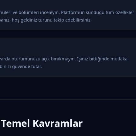
nüleri ve bölümleri inceleyin. Platformun sunduğu tüm özellikler
rsanız, hoş geldiniz turunu takip edebilirsiniz.
ayarda oturumunuzu açık bırakmayın. İşiniz bittiğinde mutlaka
bınızı güvende tutar.
 Temel Kavramlar