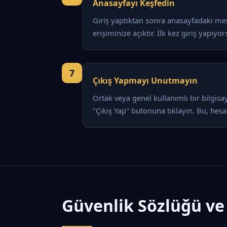
Anasayfayı Keşfedin
Giriş yaptıktan sonra anasayfadaki me
erişiminize açıktır. İlk kez giriş yapıyo
7
Çıkış Yapmayı Unutmayın
Ortak veya genel kullanımlı bir bilgis
"Çıkış Yap" butonuna tıklayın. Bu, hesa
Güvenlik Sözlüğü ve