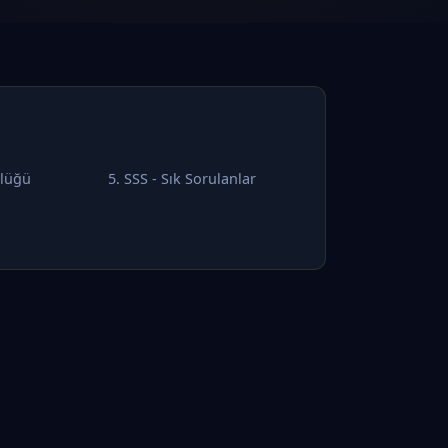
zlüğü
5. SSS - Sık Sorulanlar