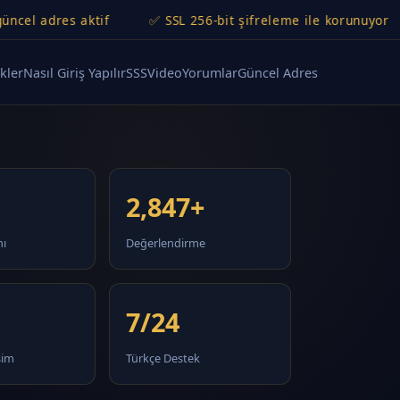
l adres aktif
✅ SSL 256-bit şifreleme ile korunuyor
ikler
Nasıl Giriş Yapılır
SSS
Video
Yorumlar
Güncel Adres
2,847+
nı
Değerlendirme
7/24
şim
Türkçe Destek