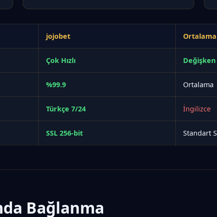
jojobet
Ortalama
Çok Hızlı
Değişken
%99.9
Ortalama
Türkçe 7/24
İngilizce
SSL 256-bit
Standart 
ımda Bağlanma