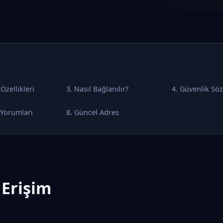
Özellikleri
3. Nasıl Bağlanılır?
4. Güvenlik Sö
ı Yorumları
8. Güncel Adres
 Erişim