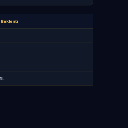
 Beklenti
SSL