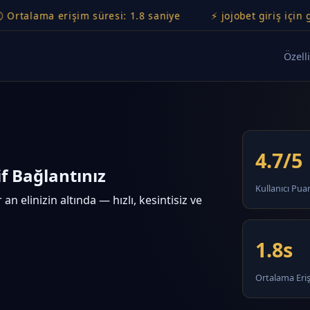
alama erişim süresi: 1.8 saniye
⚡ jojobet giriş için günce
Özell
4.7/5
if Bağlantınız
Kullanıcı Pua
 an elinizin altında — hızlı, kesintisiz ve
1.8s
Ortalama Eri