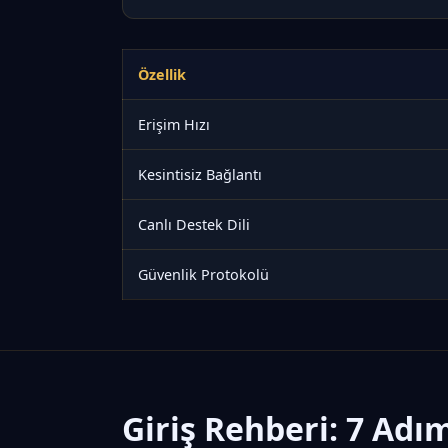
Özellik
Erişim Hızı
Kesintisiz Bağlantı
Canlı Destek Dili
Güvenlik Protokolü
Giriş Rehberi: 7 Ad