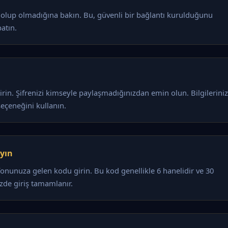
 olup olmadığına bakın. Bu, güvenli bir bağlantı kurulduğunu
patın.
a girin. Şifrenizi kimseyle paylaşmadığınızdan emin olun. Bilgileriniz
eçeneğini kullanın.
yın
fonunuza gelen kodu girin. Bu kod genellikle 6 hanelidir ve 30
izde giriş tamamlanır.