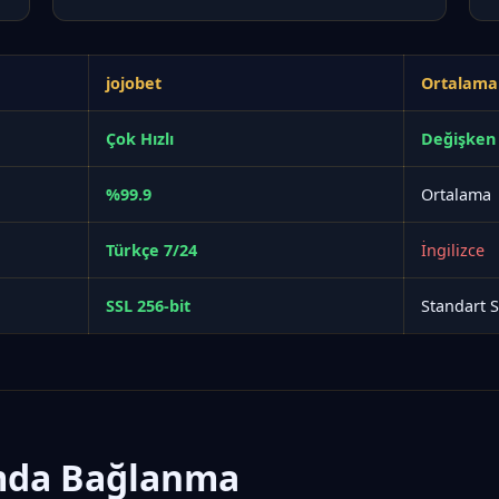
jojobet
Ortalama
Çok Hızlı
Değişken
%99.9
Ortalama
Türkçe 7/24
İngilizce
SSL 256-bit
Standart 
ımda Bağlanma