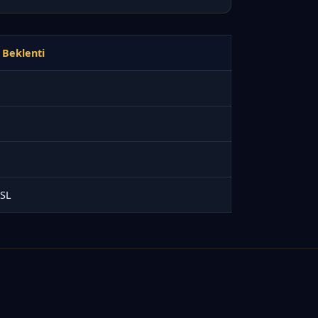
 Beklenti
SSL