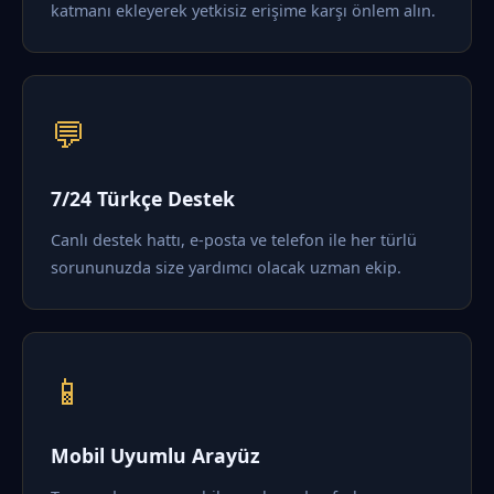
katmanı ekleyerek yetkisiz erişime karşı önlem alın.
💬
7/24 Türkçe Destek
Canlı destek hattı, e-posta ve telefon ile her türlü
sorununuzda size yardımcı olacak uzman ekip.
📱
Mobil Uyumlu Arayüz