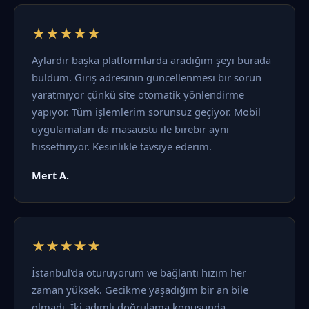
★★★★★
Aylardır başka platformlarda aradığım şeyi burada
buldum. Giriş adresinin güncellenmesi bir sorun
yaratmıyor çünkü site otomatik yönlendirme
yapıyor. Tüm işlemlerim sorunsuz geçiyor. Mobil
uygulamaları da masaüstü ile birebir aynı
hissettiriyor. Kesinlikle tavsiye ederim.
Mert A.
★★★★★
İstanbul'da oturuyorum ve bağlantı hızım her
zaman yüksek. Gecikme yaşadığım bir an bile
olmadı. İki adımlı doğrulama konusunda