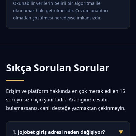
Okunabilir verilerin belirli bir algoritma ile
okunamaz hale getirilmesidir. Çözüm anahtarı
olmadan çözülmesi neredeyse imkansızdır.
Sıkça Sorulan Sorular
Erişim ve platform hakkında en çok merak edilen 15
soruyu sizin için yanıtladık. Aradığınız cevabı
bulamazsanız, canlı desteğe yazmaktan çekinmeyin.
1. jojobet giriş adresi neden değişiyor?
▼