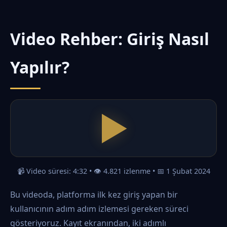
Ortalama e-posta yanıt süresi 2 saat içindedir.
Haftanın her günü, günün her saati aktifiz.
Video Rehber: Giriş Nasıl
Yapılır?
📹 Video süresi: 4:32 • 👁️ 4.821 izlenme • 📅 1 Şubat 2024
Bu videoda, platforma ilk kez giriş yapan bir
kullanıcının adım adım izlemesi gereken süreci
gösteriyoruz. Kayıt ekranından, iki adımlı