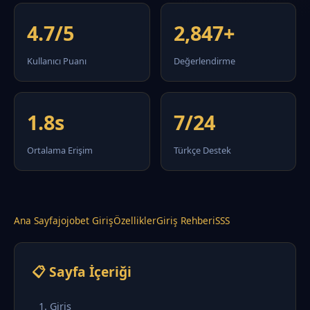
4.7/5
2,847+
Kullanıcı Puanı
Değerlendirme
1.8s
7/24
Ortalama Erişim
Türkçe Destek
Ana Sayfa
jojobet Giriş
Özellikler
Giriş Rehberi
SSS
📋 Sayfa İçeriği
1. Giriş