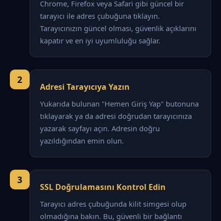
Chrome, Firefox veya Safari gibi güncel bir
tarayıcı ile adres çubuğuna tıklayın.
Tarayıcınızın güncel olması, güvenlik açıklarını
kapatır ve en iyi uyumluluğu sağlar.
2
Adresi Tarayıcıya Yazın
Yukarıda bulunan "Hemen Giriş Yap" butonuna
tıklayarak ya da adresi doğrudan tarayıcınıza
yazarak sayfayı açın. Adresin doğru
yazıldığından emin olun.
3
SSL Doğrulamasını Kontrol Edin
Tarayıcı adres çubuğunda kilit simgesi olup
olmadığına bakın. Bu, güvenli bir bağlantı