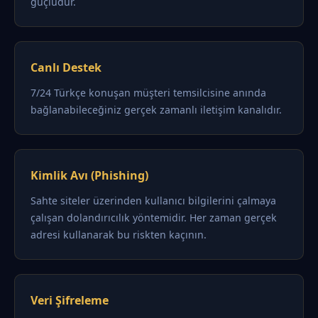
güçlüdür.
Canlı Destek
7/24 Türkçe konuşan müşteri temsilcisine anında
bağlanabileceğiniz gerçek zamanlı iletişim kanalıdır.
Kimlik Avı (Phishing)
Sahte siteler üzerinden kullanıcı bilgilerini çalmaya
çalışan dolandırıcılık yöntemidir. Her zaman gerçek
adresi kullanarak bu riskten kaçının.
Veri Şifreleme