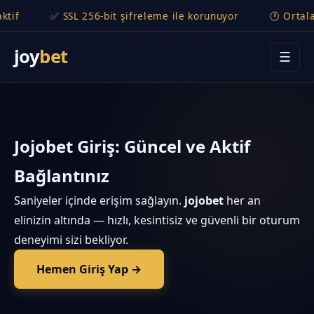
✅ SSL 256-bit şifreleme ile korunuyor
🕐 Ortalama e
joy
bet
☰
Jojobet Giriş: Güncel ve Aktif
Bağlantınız
Saniyeler içinde erişim sağlayın.
jojobet
her an
elinizin altında — hızlı, kesintisiz ve güvenli bir oturum
deneyimi sizi bekliyor.
Hemen Giriş Yap →