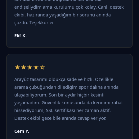
endişeliydim ama kurulumu çok kolay. Canlı destek
ekibi, haziranda yaşadığım bir sorunu anında
çözdü. Teşekkürler.
Elif K.
★★★★☆
Arayüz tasarımı oldukça sade ve hızlı. Özellikle
arama çubuğundan dilediğim spor dalına anında
ulaşabiliyorum. Son bir aydır hiçbir kesinti
yaşamadım. Güvenlik konusunda da kendimi rahat
hissediyorum; SSL sertifikası her zaman aktif.
Destek ekibi gece bile anında cevap veriyor.
Cem Y.