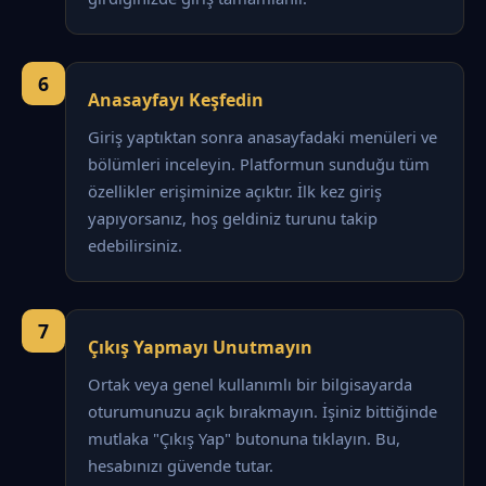
6
Anasayfayı Keşfedin
Giriş yaptıktan sonra anasayfadaki menüleri ve
bölümleri inceleyin. Platformun sunduğu tüm
özellikler erişiminize açıktır. İlk kez giriş
yapıyorsanız, hoş geldiniz turunu takip
edebilirsiniz.
7
Çıkış Yapmayı Unutmayın
Ortak veya genel kullanımlı bir bilgisayarda
oturumunuzu açık bırakmayın. İşiniz bittiğinde
mutlaka "Çıkış Yap" butonuna tıklayın. Bu,
hesabınızı güvende tutar.