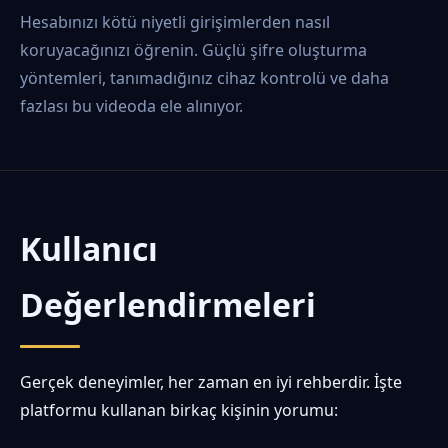
Hesabınızı kötü niyetli girişimlerden nasıl
koruyacağınızı öğrenin. Güçlü şifre oluşturma
yöntemleri, tanımadığınız cihaz kontrolü ve daha
fazlası bu videoda ele alınıyor.
Kullanıcı
Değerlendirmeleri
Gerçek deneyimler, her zaman en iyi rehberdir. İşte
platformu kullanan birkaç kişinin yorumu: