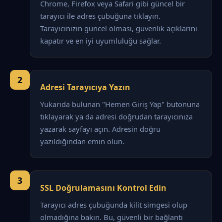
Chrome, Firefox veya Safari gibi güncel bir
tarayıcı ile adres çubuğuna tıklayın.
Tarayıcınızın güncel olması, güvenlik açıklarını
kapatır ve en iyi uyumluluğu sağlar.
2
Adresi Tarayıcıya Yazın
Yukarıda bulunan "Hemen Giriş Yap" butonuna
tıklayarak ya da adresi doğrudan tarayıcınıza
yazarak sayfayı açın. Adresin doğru
yazıldığından emin olun.
3
SSL Doğrulamasını Kontrol Edin
Tarayıcı adres çubuğunda kilit simgesi olup
olmadığına bakın. Bu, güvenli bir bağlantı