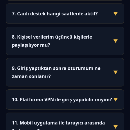
şifrenizi belirleyebilirsiniz. İşlem genellikle 2-3 dakika
Zorunlu değildir, ancak hesabınızı korumak için
sürer.
şiddetle tavsiye edilir. Özellikle farklı cihazlardan giriş
7. Canlı destek hangi saatlerde aktif?
▼
yapıyorsanız, bu katman hesabınıza yetkisiz erişimi
büyük ölçüde engeller. Ayarlar menüsünden anında
Canlı destek 7/24 kesintisiz hizmet verir. Uzman
aktifleştirebilirsiniz.
Türkçe ekip; sabah 03:00'te, öğle 12:00'de veya gece
8. Kişisel verilerim üçüncü kişilerle
▼
yarısı fark etmeksizin tüm sorularınızı yanıtlar.
paylaşılıyor mu?
Ortalama ilk yanıt süresi 45 saniyedir.
Hayır. Kişisel verileriniz, KVKK kapsamında korunur
ve üçüncü taraflarla asla paylaşılmaz. Tüm veriler
9. Giriş yaptıktan sonra oturumum ne
▼
256-bit SSL şifreleme ile saklanır. Adresiniz, e-
zaman sonlanır?
postanız gibi bilgiler yalnızca kimlik doğrulama ve
güvenlik amacıyla kullanılır.
Oturumunuz 30 dakika boyunca hareketsiz
kaldığında otomatik olarak sonlanır. Bu, hesabınızı
10. Platforma VPN ile giriş yapabilir miyim?
▼
korumak için alınan standart bir önlemdir. Ayrıca
farklı bir IP adresinden giriş yapıldığını tespit
Evet, VPN kullanımı platform tarafından
edersek sizi bilgilendiririz.
engellenmez. Ancak hızınız düşebilir. Gecikme süresi
11. Mobil uygulama ile tarayıcı arasında
▼
30-50 ms artabilir. Giriş adresini kullanmak genellikle