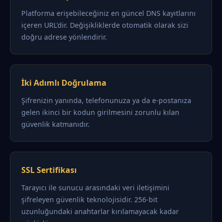
Platforma erişebileceğiniz en güncel DNS kayıtlarını
içeren URL'dir. Değişikliklerde otomatik olarak sizi
doğru adrese yönlendirir.
İki Adımlı Doğrulama
Şifrenizin yanında, telefonunuza ya da e-postanıza
gelen ikinci bir kodun girilmesini zorunlu kılan
güvenlik katmanıdır.
SSL Sertifikası
Tarayıcı ile sunucu arasındaki veri iletişimini
şifreleyen güvenlik teknolojisidir. 256-bit
uzunluğundaki anahtarlar kırılamayacak kadar