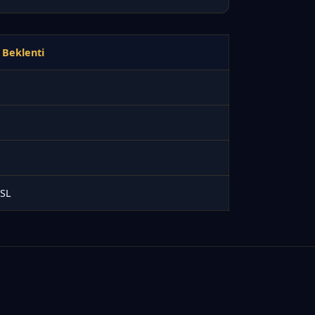
 Beklenti
SSL