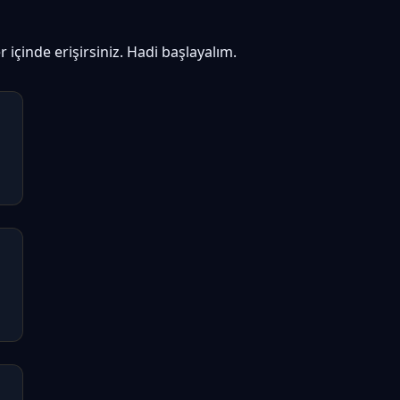
içinde erişirsiniz. Hadi başlayalım.