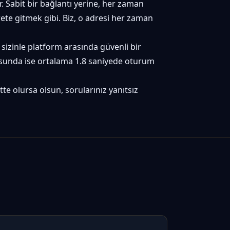
. Sabit bir bağlantı yerine, her zaman
rete gitmek gibi. Biz, o adresi her zaman
, sizinle platform arasında güvenli bir
onusunda ise ortalama 1.8 saniyede oturum
te olursa olsun, sorularınız yanıtsız