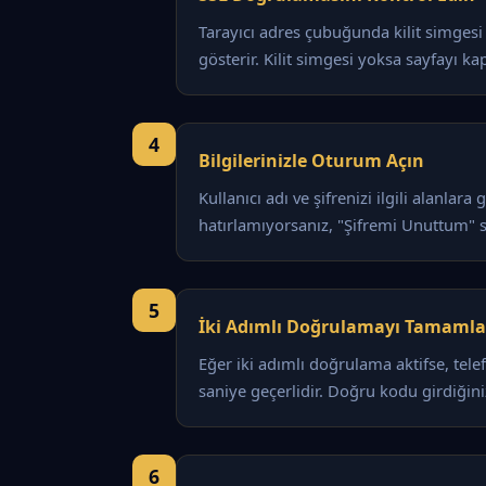
Tarayıcı adres çubuğunda kilit simgesi
gösterir. Kilit simgesi yoksa sayfayı ka
4
Bilgilerinizle Oturum Açın
Kullanıcı adı ve şifrenizi ilgili alanlar
hatırlamıyorsanız, "Şifremi Unuttum" s
5
İki Adımlı Doğrulamayı Tamamla
Eğer iki adımlı doğrulama aktifse, tele
saniye geçerlidir. Doğru kodu girdiğin
6