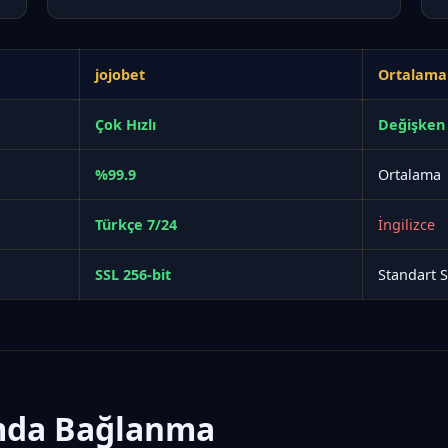
jojobet
Ortalama
Çok Hızlı
Değişken
%99.9
Ortalama
Türkçe 7/24
İngilizce
SSL 256-bit
Standart 
ımda Bağlanma