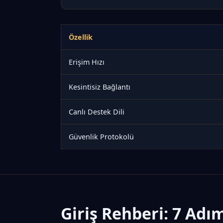
Özellik
Erişim Hızı
Kesintisiz Bağlantı
Canlı Destek Dili
Güvenlik Protokolü
Giriş Rehberi: 7 Ad