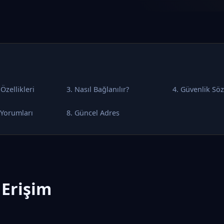
Özellikleri
3. Nasıl Bağlanılır?
4. Güvenlik Sö
ı Yorumları
8. Güncel Adres
 Erişim