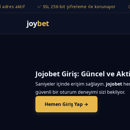
s aktif
✅ SSL 256-bit şifreleme ile korunuyor
🕐 Ort
joy
bet
Jojobet Giriş: Güncel ve Akt
Saniyeler içinde erişim sağlayın.
jojobet
her
güvenli bir oturum deneyimi sizi bekliyor.
Hemen Giriş Yap →