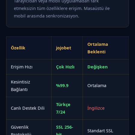
Tarayıcıdan veya mobil uygulamadan fark
etmeksizin tüm özelliklere erişim. Masaüstü ile
mobil arasında senkronizasyon.
Ortalama
Özellik
jojobet
Beklenti
Erişim Hızı
Çok Hızlı
Değişken
Kesintisiz
%99.9
Ortalama
Bağlantı
Türkçe
Canlı Destek Dili
İngilizce
7/24
Güvenlik
SSL 256-
Standart SSL
Protokolü
bit