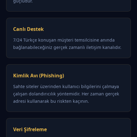
güçlüdür.
Canlı Destek
7/24 Türkçe konuşan müşteri temsilcisine anında
bağlanabileceğiniz gerçek zamanlı iletişim kanalıdır.
Kimlik Avı (Phishing)
Sahte siteler üzerinden kullanıcı bilgilerini çalmaya
çalışan dolandırıcılık yöntemidir. Her zaman gerçek
adresi kullanarak bu riskten kaçının.
Veri Şifreleme