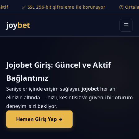
✅ SSL 256-bit şifreleme ile korunuyor
🕐 Ortalama er
joy
bet
☰
Jojobet Giriş: Güncel ve Aktif
Bağlantınız
Saniyeler içinde erişim sağlayın.
jojobet
her an
elinizin altında — hızlı, kesintisiz ve güvenli bir oturum
deneyimi sizi bekliyor.
Hemen Giriş Yap →