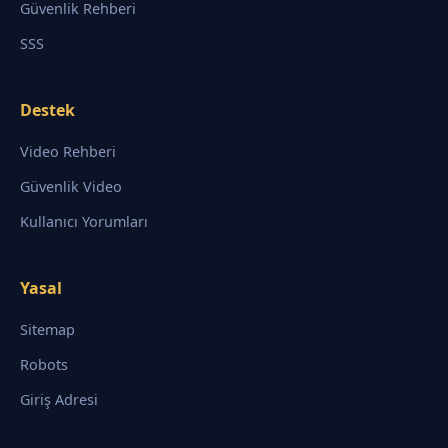
Güvenlik Rehberi
SSS
Destek
Video Rehberi
Güvenlik Video
Kullanıcı Yorumları
Yasal
Sitemap
Robots
Giriş Adresi