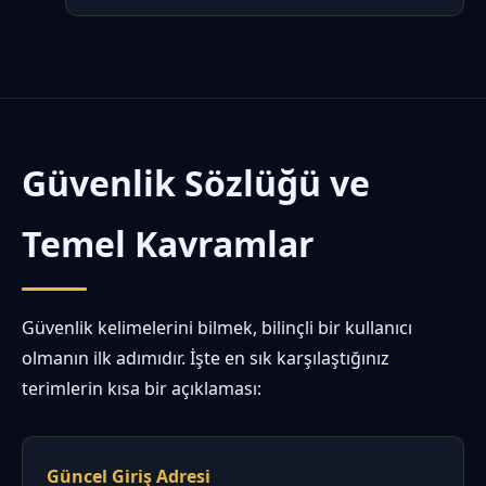
Güvenlik Sözlüğü ve
Temel Kavramlar
Güvenlik kelimelerini bilmek, bilinçli bir kullanıcı
olmanın ilk adımıdır. İşte en sık karşılaştığınız
terimlerin kısa bir açıklaması:
Güncel Giriş Adresi