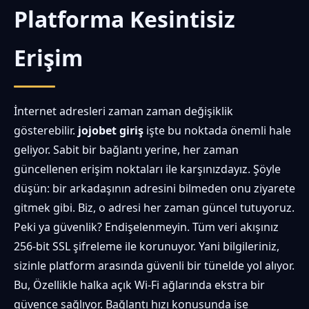
Platforma Kesintisiz
Erişim
İnternet adresleri zaman zaman değişiklik
gösterebilir.
jojobet giriş
işte bu noktada önemli hale
geliyor. Sabit bir bağlantı yerine, her zaman
güncellenen erişim noktaları ile karşınızdayız. Şöyle
düşün: bir arkadaşının adresini bilmeden onu ziyarete
gitmek gibi. Biz, o adresi her zaman güncel tutuyoruz.
Peki ya güvenlik? Endişelenmeyin. Tüm veri akışınız
256-bit SSL şifreleme ile korunuyor. Yani bilgileriniz,
sizinle platform arasında güvenli bir tünelde yol alıyor.
Bu, Özellikle halka açık Wi-Fi ağlarında ekstra bir
güvence sağlıyor. Bağlantı hızı konusunda ise