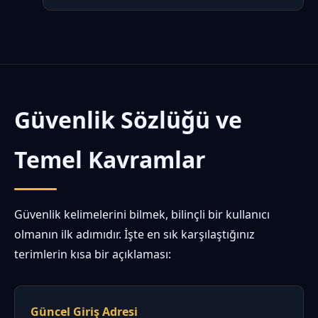
Güvenlik Sözlüğü ve
Temel Kavramlar
Güvenlik kelimelerini bilmek, bilinçli bir kullanıcı
olmanın ilk adımıdır. İşte en sık karşılaştığınız
terimlerin kısa bir açıklaması:
Güncel Giriş Adresi