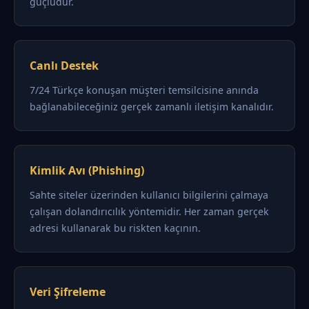
güçlüdür.
Canlı Destek
7/24 Türkçe konuşan müşteri temsilcisine anında
bağlanabileceğiniz gerçek zamanlı iletişim kanalıdır.
Kimlik Avı (Phishing)
Sahte siteler üzerinden kullanıcı bilgilerini çalmaya
çalışan dolandırıcılık yöntemidir. Her zaman gerçek
adresi kullanarak bu riskten kaçının.
Veri Şifreleme