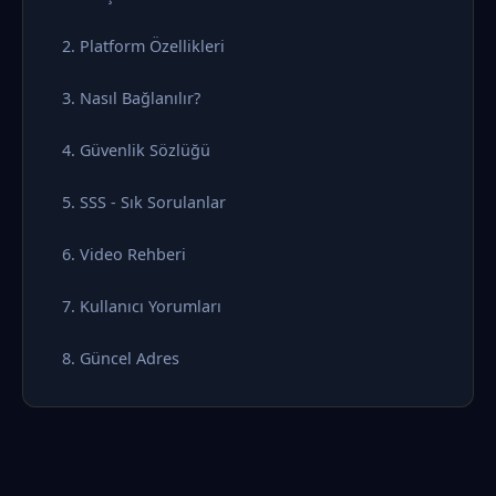
2. Platform Özellikleri
3. Nasıl Bağlanılır?
4. Güvenlik Sözlüğü
5. SSS - Sık Sorulanlar
6. Video Rehberi
7. Kullanıcı Yorumları
8. Güncel Adres