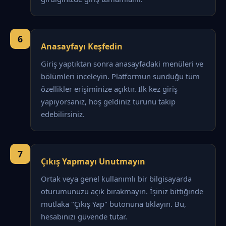
6
Anasayfayı Keşfedin
Giriş yaptıktan sonra anasayfadaki menüleri ve
bölümleri inceleyin. Platformun sunduğu tüm
özellikler erişiminize açıktır. İlk kez giriş
yapıyorsanız, hoş geldiniz turunu takip
edebilirsiniz.
7
Çıkış Yapmayı Unutmayın
Ortak veya genel kullanımlı bir bilgisayarda
oturumunuzu açık bırakmayın. İşiniz bittiğinde
mutlaka "Çıkış Yap" butonuna tıklayın. Bu,
hesabınızı güvende tutar.