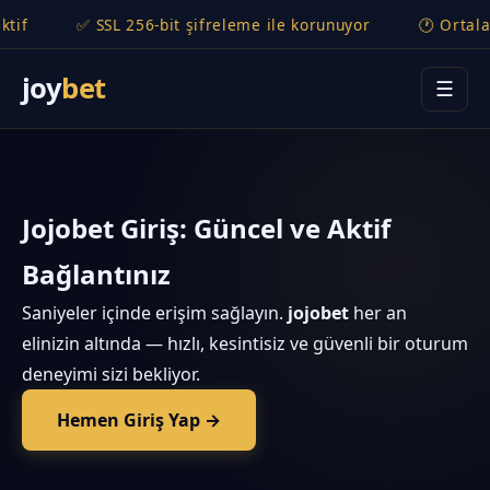
✅ SSL 256-bit şifreleme ile korunuyor
🕐 Ortalama er
joy
bet
☰
Jojobet Giriş: Güncel ve Aktif
Bağlantınız
Saniyeler içinde erişim sağlayın.
jojobet
her an
elinizin altında — hızlı, kesintisiz ve güvenli bir oturum
deneyimi sizi bekliyor.
Hemen Giriş Yap →