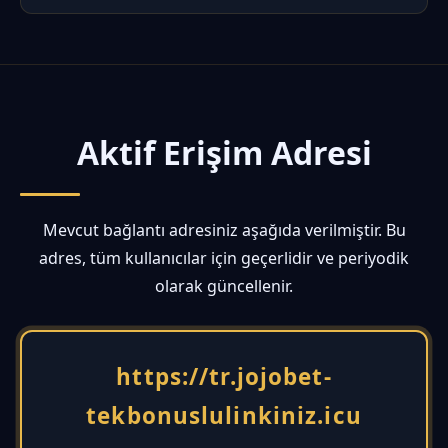
Aktif Erişim Adresi
Mevcut bağlantı adresiniz aşağıda verilmiştir. Bu
adres, tüm kullanıcılar için geçerlidir ve periyodik
olarak güncellenir.
https://tr.jojobet-
tekbonuslulinkiniz.icu