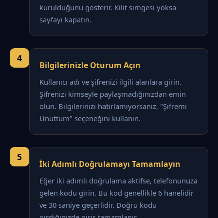
kurulduğunu gösterir. Kilit simgesi yoksa
sayfayı kapatın.
4
Bilgilerinizle Oturum Açın
Kullanıcı adı ve şifrenizi ilgili alanlara girin.
Şifrenizi kimseyle paylaşmadığınızdan emin
olun. Bilgilerinizi hatırlamıyorsanız, "Şifremi
Unuttum" seçeneğini kullanın.
5
İki Adımlı Doğrulamayı Tamamlayın
Eğer iki adımlı doğrulama aktifse, telefonunuza
gelen kodu girin. Bu kod genellikle 6 hanelidir
ve 30 saniye geçerlidir. Doğru kodu
girdiğinizde giriş tamamlanır.