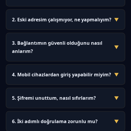
İnternet servis sağlayıcıları bazı platformlara
otomatik erişim engellemeleri uygulayabiliyor. Bu
2. Eski adresim çalışmıyor, ne yapmalıyım?
▼
engellemelerden etkilenmemek ve kullanıcıların
kesintisiz hizmet almasını sağlamak için erişim
Eski bir adres büyük olasılıkla devre dışı bırakılmıştır.
adresleri belirli aralıklarla yenilenir. Yenilenen
Yapmanız gereken tek şey, bu sayfada belirtilen
3. Bağlantımın güvenli olduğunu nasıl
adresler, mevcut olan en güncel bağlantıdır.
▼
güncel adresi kullanmak. Site ziyaretçilerini otomatik
anlarım?
olarak yeni adrese yönlendirir, ancak tarayıcınızda
eski sayfa önbelleğe alınmış olabilir.
Tarayıcınızın adres çubuğunda kilit simgesini arayın
ve adresin "https://" ile başladığından emin olun.
4. Mobil cihazlardan giriş yapabilir miyim?
▼
Ayrıca sayfanın en alt kısmında DMCA koruma
rozetini görebilirsiniz. Bu göstergeler, bağlantının
Evet, platform mobil uyumlu bir arayüze sahiptir.
şifrelendiğini ve doğrulandığını işaret eder.
Tarayıcınızdan giriş yapabilir veya mobil uygulamayı
5. Şifremi unuttum, nasıl sıfırlarım?
▼
kullanabilirsiniz. 1080p ve üzeri çözünürlüğe sahip
ekranlar için optimize edilmiş tasarım, tüm işlemleri
Giriş ekranındaki "Şifremi Unuttum" bağlantısına
kolaylaştırır.
tıklayın. Kayıtlı e-posta adresinize bir sıfırlama
6. İki adımlı doğrulama zorunlu mu?
▼
bağlantısı gönderilecektir. Bağlantıya tıklayarak yeni