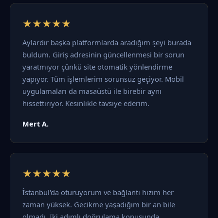
★★★★★
Aylardır başka platformlarda aradığım şeyi burada
buldum. Giriş adresinin güncellenmesi bir sorun
yaratmıyor çünkü site otomatik yönlendirme
yapıyor. Tüm işlemlerim sorunsuz geçiyor. Mobil
uygulamaları da masaüstü ile birebir aynı
hissettiriyor. Kesinlikle tavsiye ederim.
Mert A.
★★★★★
İstanbul'da oturuyorum ve bağlantı hızım her
zaman yüksek. Gecikme yaşadığım bir an bile
olmadı. İki adımlı doğrulama konusunda