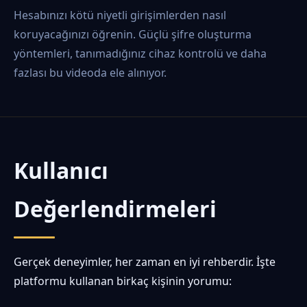
Hesabınızı kötü niyetli girişimlerden nasıl
koruyacağınızı öğrenin. Güçlü şifre oluşturma
yöntemleri, tanımadığınız cihaz kontrolü ve daha
fazlası bu videoda ele alınıyor.
Kullanıcı
Değerlendirmeleri
Gerçek deneyimler, her zaman en iyi rehberdir. İşte
platformu kullanan birkaç kişinin yorumu: