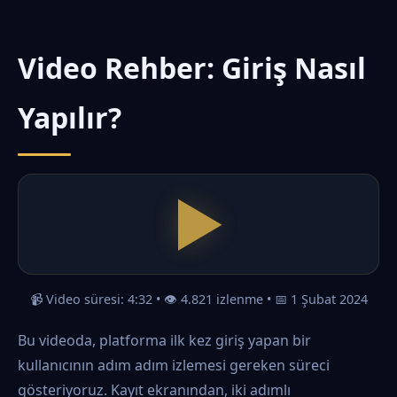
Ortalama e-posta yanıt süresi 2 saat içindedir.
Haftanın her günü, günün her saati aktifiz.
Video Rehber: Giriş Nasıl
Yapılır?
📹 Video süresi: 4:32 • 👁️ 4.821 izlenme • 📅 1 Şubat 2024
Bu videoda, platforma ilk kez giriş yapan bir
kullanıcının adım adım izlemesi gereken süreci
gösteriyoruz. Kayıt ekranından, iki adımlı