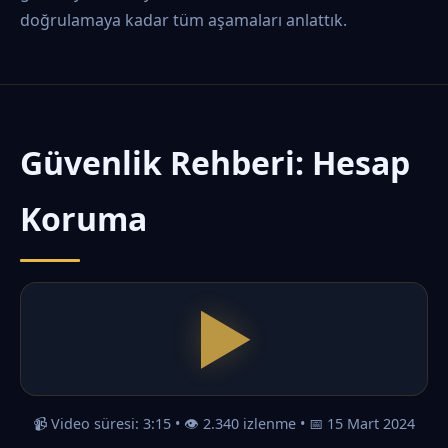
doğrulamaya kadar tüm aşamaları anlattık.
Güvenlik Rehberi: Hesap
Koruma
📹 Video süresi: 3:15 • 👁️ 2.340 izlenme • 📅 15 Mart 2024