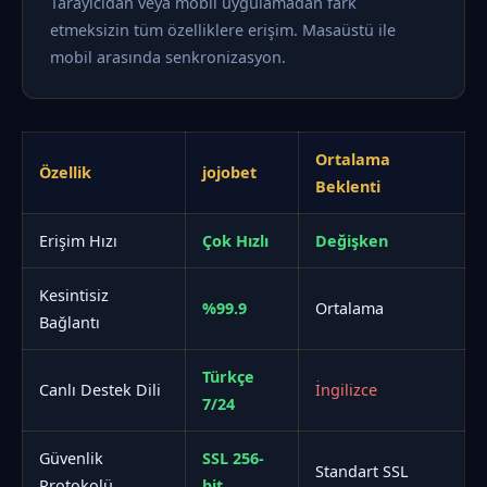
Tarayıcıdan veya mobil uygulamadan fark
etmeksizin tüm özelliklere erişim. Masaüstü ile
mobil arasında senkronizasyon.
Ortalama
Özellik
jojobet
Beklenti
Erişim Hızı
Çok Hızlı
Değişken
Kesintisiz
%99.9
Ortalama
Bağlantı
Türkçe
Canlı Destek Dili
İngilizce
7/24
Güvenlik
SSL 256-
Standart SSL
Protokolü
bit