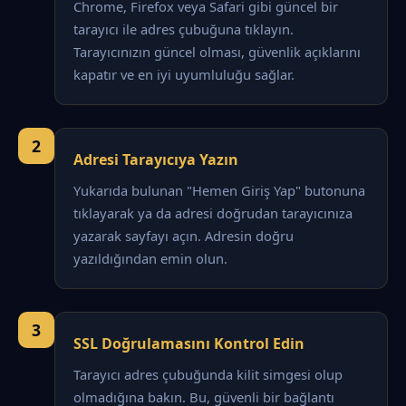
Chrome, Firefox veya Safari gibi güncel bir
tarayıcı ile adres çubuğuna tıklayın.
Tarayıcınızın güncel olması, güvenlik açıklarını
kapatır ve en iyi uyumluluğu sağlar.
2
Adresi Tarayıcıya Yazın
Yukarıda bulunan "Hemen Giriş Yap" butonuna
tıklayarak ya da adresi doğrudan tarayıcınıza
yazarak sayfayı açın. Adresin doğru
yazıldığından emin olun.
3
SSL Doğrulamasını Kontrol Edin
Tarayıcı adres çubuğunda kilit simgesi olup
olmadığına bakın. Bu, güvenli bir bağlantı