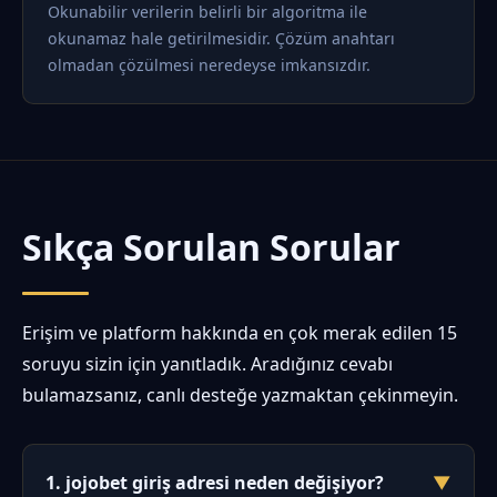
Okunabilir verilerin belirli bir algoritma ile
okunamaz hale getirilmesidir. Çözüm anahtarı
olmadan çözülmesi neredeyse imkansızdır.
Sıkça Sorulan Sorular
Erişim ve platform hakkında en çok merak edilen 15
soruyu sizin için yanıtladık. Aradığınız cevabı
bulamazsanız, canlı desteğe yazmaktan çekinmeyin.
1. jojobet giriş adresi neden değişiyor?
▼