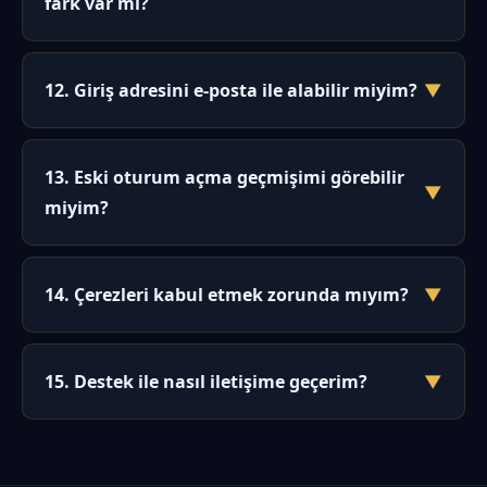
fark var mı?
en hızlı ve en stabil yoldur.
Temel özellikler aynıdır. Uygulama, anında
bildirimler ve daha hızlı erişim sunar. Tarayıcı
12. Giriş adresini e-posta ile alabilir miyim?
▼
versiyonu ise herhangi bir kurulum gerektirmez. İkisi
arasında veri senkronizasyonu sorunsuz çalışır.
Evet, giriş adresini e-posta bültenine abone olarak
düzenli olarak alabilirsiniz. Ayrıca adres değişikliği
13. Eski oturum açma geçmişimi görebilir
▼
olduğunda otomatik bir bildirim gönderilir. Bu
miyim?
özelliği hesap ayarlarınızdan aktifleştirebilirsiniz.
Evet, hesap güvenliği bölümünde son 10 oturum
açma girişinizi görüntüleyebilirsiniz. Burada tarih,
14. Çerezleri kabul etmek zorunda mıyım?
▼
saat ve IP adresi bilgileri yer alır. Şüpheli bir giriş fark
ederseniz, şifrenizi hemen değiştirin.
Zorunlu çerezler, platformun temel işlevleri için
gereklidir. Tercih ve istatistik çerezlerini ise
15. Destek ile nasıl iletişime geçerim?
▼
ayarlardan yönetebilirsiniz. Ancak bazı özellikler,
çerezler devre dışı bırakıldığında tam çalışmayabilir.
Sayfadaki canlı destek penceresinden anında mesaj
Örneğin, hatırlama özelliği.
gönderebilirsiniz. Ayrıca e-posta destek hattına
[email protected] adresinden ulaşabilirsiniz.