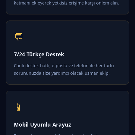
katmanı ekleyerek yetkisiz erişime karşı önlem alın.
💬
7/24 Türkçe Destek
Canlı destek hattı, e-posta ve telefon ile her türlü
sorununuzda size yardımcı olacak uzman ekip.
📱
Mobil Uyumlu Arayüz