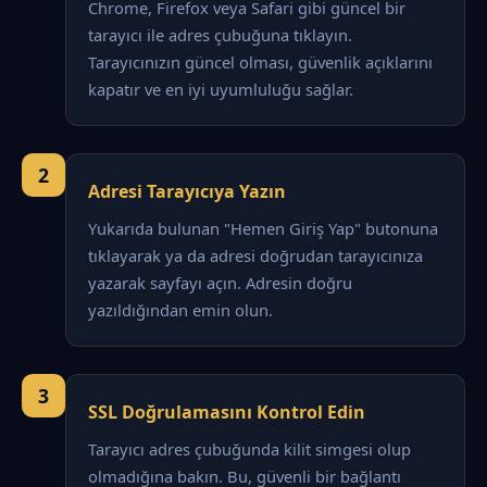
Chrome, Firefox veya Safari gibi güncel bir
tarayıcı ile adres çubuğuna tıklayın.
Tarayıcınızın güncel olması, güvenlik açıklarını
kapatır ve en iyi uyumluluğu sağlar.
2
Adresi Tarayıcıya Yazın
Yukarıda bulunan "Hemen Giriş Yap" butonuna
tıklayarak ya da adresi doğrudan tarayıcınıza
yazarak sayfayı açın. Adresin doğru
yazıldığından emin olun.
3
SSL Doğrulamasını Kontrol Edin
Tarayıcı adres çubuğunda kilit simgesi olup
olmadığına bakın. Bu, güvenli bir bağlantı