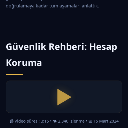
doğrulamaya kadar tüm aşamaları anlattık.
Güvenlik Rehberi: Hesap
Koruma
📹 Video süresi: 3:15 • 👁️ 2.340 izlenme • 📅 15 Mart 2024