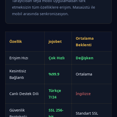
Tarayıcıdan veya mobil uygulamadan fark
etmeksizin tüm özelliklere erişim. Masaüstü ile
mobil arasında senkronizasyon.
Ortalama
Özellik
jojobet
Beklenti
Erişim Hızı
Çok Hızlı
Değişken
Kesintisiz
%99.9
Ortalama
Bağlantı
Türkçe
Canlı Destek Dili
İngilizce
7/24
Güvenlik
SSL 256-
Standart SSL
Protokolü
bit