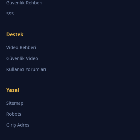
Güvenlik Rehberi
SSS
Destek
Video Rehberi
Güvenlik Video
Kullanıcı Yorumları
Yasal
Sitemap
Robots
Giriş Adresi