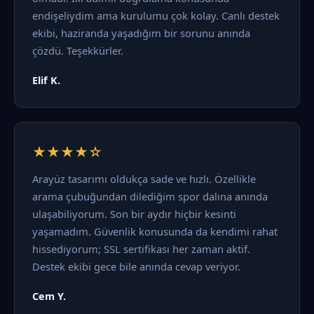
endişeliydim ama kurulumu çok kolay. Canlı destek
ekibi, haziranda yaşadığım bir sorunu anında
çözdü. Teşekkürler.
Elif K.
★★★★☆
Arayüz tasarımı oldukça sade ve hızlı. Özellikle
arama çubuğundan dilediğim spor dalına anında
ulaşabiliyorum. Son bir aydır hiçbir kesinti
yaşamadım. Güvenlik konusunda da kendimi rahat
hissediyorum; SSL sertifikası her zaman aktif.
Destek ekibi gece bile anında cevap veriyor.
Cem Y.