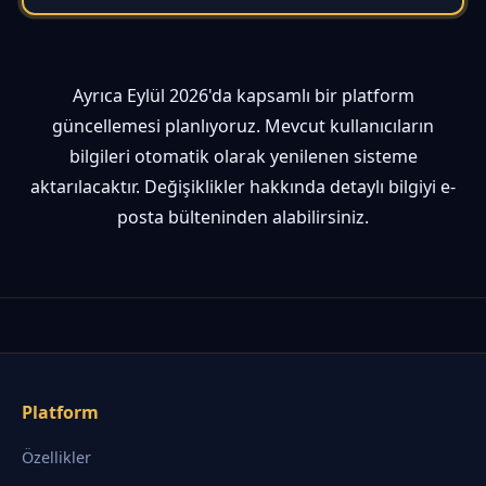
Ayrıca Eylül 2026'da kapsamlı bir platform
güncellemesi planlıyoruz. Mevcut kullanıcıların
bilgileri otomatik olarak yenilenen sisteme
aktarılacaktır. Değişiklikler hakkında detaylı bilgiyi e-
posta bülteninden alabilirsiniz.
Platform
Özellikler