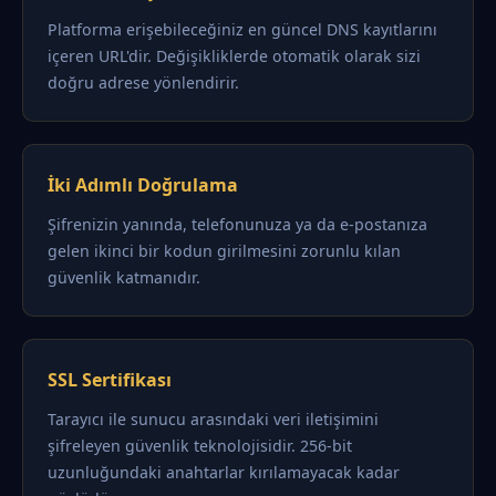
Platforma erişebileceğiniz en güncel DNS kayıtlarını
içeren URL'dir. Değişikliklerde otomatik olarak sizi
doğru adrese yönlendirir.
İki Adımlı Doğrulama
Şifrenizin yanında, telefonunuza ya da e-postanıza
gelen ikinci bir kodun girilmesini zorunlu kılan
güvenlik katmanıdır.
SSL Sertifikası
Tarayıcı ile sunucu arasındaki veri iletişimini
şifreleyen güvenlik teknolojisidir. 256-bit
uzunluğundaki anahtarlar kırılamayacak kadar