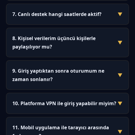
şifrenizi belirleyebilirsiniz. İşlem genellikle 2-3 dakika
Zorunlu değildir, ancak hesabınızı korumak için
sürer.
şiddetle tavsiye edilir. Özellikle farklı cihazlardan giriş
7. Canlı destek hangi saatlerde aktif?
▼
yapıyorsanız, bu katman hesabınıza yetkisiz erişimi
büyük ölçüde engeller. Ayarlar menüsünden anında
Canlı destek 7/24 kesintisiz hizmet verir. Uzman
aktifleştirebilirsiniz.
Türkçe ekip; sabah 03:00'te, öğle 12:00'de veya gece
8. Kişisel verilerim üçüncü kişilerle
▼
yarısı fark etmeksizin tüm sorularınızı yanıtlar.
paylaşılıyor mu?
Ortalama ilk yanıt süresi 45 saniyedir.
Hayır. Kişisel verileriniz, KVKK kapsamında korunur
ve üçüncü taraflarla asla paylaşılmaz. Tüm veriler
9. Giriş yaptıktan sonra oturumum ne
▼
256-bit SSL şifreleme ile saklanır. Adresiniz, e-
zaman sonlanır?
postanız gibi bilgiler yalnızca kimlik doğrulama ve
güvenlik amacıyla kullanılır.
Oturumunuz 30 dakika boyunca hareketsiz
kaldığında otomatik olarak sonlanır. Bu, hesabınızı
10. Platforma VPN ile giriş yapabilir miyim?
▼
korumak için alınan standart bir önlemdir. Ayrıca
farklı bir IP adresinden giriş yapıldığını tespit
Evet, VPN kullanımı platform tarafından
edersek sizi bilgilendiririz.
engellenmez. Ancak hızınız düşebilir. Gecikme süresi
11. Mobil uygulama ile tarayıcı arasında
▼
30-50 ms artabilir. Giriş adresini kullanmak genellikle