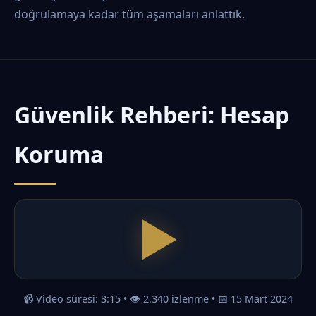
doğrulamaya kadar tüm aşamaları anlattık.
Güvenlik Rehberi: Hesap
Koruma
📹 Video süresi: 3:15 • 👁️ 2.340 izlenme • 📅 15 Mart 2024