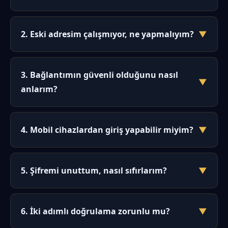
İnternet servis sağlayıcıları bazı platformlara
otomatik erişim engellemeleri uygulayabiliyor. Bu
2. Eski adresim çalışmıyor, ne yapmalıyım?
▼
engellemelerden etkilenmemek ve kullanıcıların
kesintisiz hizmet almasını sağlamak için erişim
Eski bir adres büyük olasılıkla devre dışı bırakılmıştır.
adresleri belirli aralıklarla yenilenir. Yenilenen
Yapmanız gereken tek şey, bu sayfada belirtilen
3. Bağlantımın güvenli olduğunu nasıl
adresler, mevcut olan en güncel bağlantıdır.
▼
güncel adresi kullanmak. Site ziyaretçilerini otomatik
anlarım?
olarak yeni adrese yönlendirir, ancak tarayıcınızda
eski sayfa önbelleğe alınmış olabilir.
Tarayıcınızın adres çubuğunda kilit simgesini arayın
ve adresin "https://" ile başladığından emin olun.
4. Mobil cihazlardan giriş yapabilir miyim?
▼
Ayrıca sayfanın en alt kısmında DMCA koruma
rozetini görebilirsiniz. Bu göstergeler, bağlantının
Evet, platform mobil uyumlu bir arayüze sahiptir.
şifrelendiğini ve doğrulandığını işaret eder.
Tarayıcınızdan giriş yapabilir veya mobil uygulamayı
5. Şifremi unuttum, nasıl sıfırlarım?
▼
kullanabilirsiniz. 1080p ve üzeri çözünürlüğe sahip
ekranlar için optimize edilmiş tasarım, tüm işlemleri
Giriş ekranındaki "Şifremi Unuttum" bağlantısına
kolaylaştırır.
tıklayın. Kayıtlı e-posta adresinize bir sıfırlama
6. İki adımlı doğrulama zorunlu mu?
▼
bağlantısı gönderilecektir. Bağlantıya tıklayarak yeni