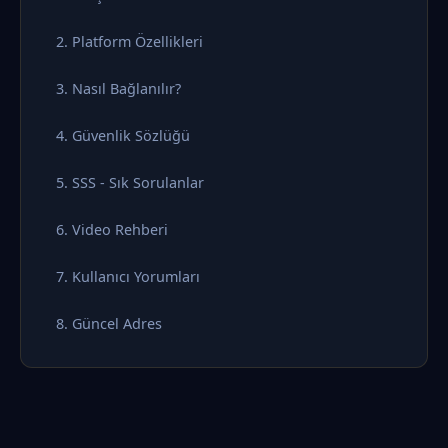
2. Platform Özellikleri
3. Nasıl Bağlanılır?
4. Güvenlik Sözlüğü
5. SSS - Sık Sorulanlar
6. Video Rehberi
7. Kullanıcı Yorumları
8. Güncel Adres