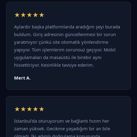
★★★★★
Aylardır başka platformlarda aradığım şeyi burada
buldum. Giriş adresinin güncellenmesi bir sorun
yaratmıyor çünkü site otomatik yönlendirme
yapıyor. Tüm işlemlerim sorunsuz geçiyor. Mobil
uygulamaları da masaüstü ile birebir aynı
hissettiriyor. Kesinlikle tavsiye ederim.
Mert A.
★★★★★
İstanbul'da oturuyorum ve bağlantı hızım her
zaman yüksek. Gecikme yaşadığım bir an bile
olmadı. İki adımlı doğrulama konusunda