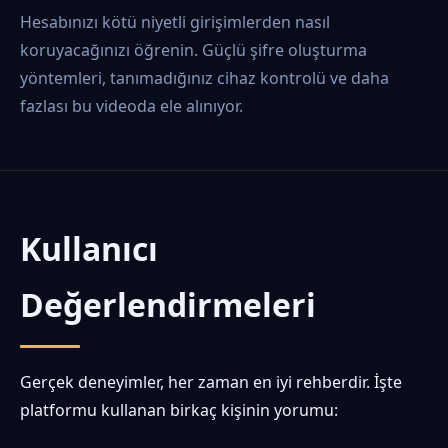
Hesabınızı kötü niyetli girişimlerden nasıl
koruyacağınızı öğrenin. Güçlü şifre oluşturma
yöntemleri, tanımadığınız cihaz kontrolü ve daha
fazlası bu videoda ele alınıyor.
Kullanıcı
Değerlendirmeleri
Gerçek deneyimler, her zaman en iyi rehberdir. İşte
platformu kullanan birkaç kişinin yorumu: