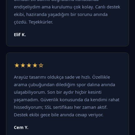
endişeliydim ama kurulumu çok kolay. Canlı destek
ekibi, haziranda yaşadığım bir sorunu anında
çözdü. Teşekkürler.
Elif K.
★★★★☆
Arayüz tasarımı oldukça sade ve hızlı. Özellikle
arama çubuğundan dilediğim spor dalına anında
ulaşabiliyorum. Son bir aydır hiçbir kesinti
yaşamadım. Güvenlik konusunda da kendimi rahat
hissediyorum; SSL sertifikası her zaman aktif.
Destek ekibi gece bile anında cevap veriyor.
Cem Y.