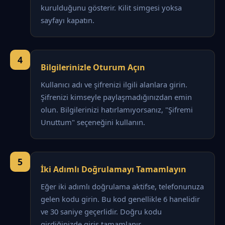
kurulduğunu gösterir. Kilit simgesi yoksa
sayfayı kapatın.
4
Bilgilerinizle Oturum Açın
Kullanıcı adı ve şifrenizi ilgili alanlara girin.
Şifrenizi kimseyle paylaşmadığınızdan emin
olun. Bilgilerinizi hatırlamıyorsanız, "Şifremi
Unuttum" seçeneğini kullanın.
5
İki Adımlı Doğrulamayı Tamamlayın
Eğer iki adımlı doğrulama aktifse, telefonunuza
gelen kodu girin. Bu kod genellikle 6 hanelidir
ve 30 saniye geçerlidir. Doğru kodu
girdiğinizde giriş tamamlanır.