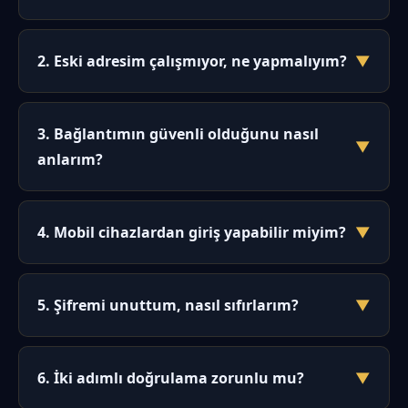
İnternet servis sağlayıcıları bazı platformlara
otomatik erişim engellemeleri uygulayabiliyor. Bu
2. Eski adresim çalışmıyor, ne yapmalıyım?
▼
engellemelerden etkilenmemek ve kullanıcıların
kesintisiz hizmet almasını sağlamak için erişim
Eski bir adres büyük olasılıkla devre dışı bırakılmıştır.
adresleri belirli aralıklarla yenilenir. Yenilenen
Yapmanız gereken tek şey, bu sayfada belirtilen
3. Bağlantımın güvenli olduğunu nasıl
adresler, mevcut olan en güncel bağlantıdır.
▼
güncel adresi kullanmak. Site ziyaretçilerini otomatik
anlarım?
olarak yeni adrese yönlendirir, ancak tarayıcınızda
eski sayfa önbelleğe alınmış olabilir.
Tarayıcınızın adres çubuğunda kilit simgesini arayın
ve adresin "https://" ile başladığından emin olun.
4. Mobil cihazlardan giriş yapabilir miyim?
▼
Ayrıca sayfanın en alt kısmında DMCA koruma
rozetini görebilirsiniz. Bu göstergeler, bağlantının
Evet, platform mobil uyumlu bir arayüze sahiptir.
şifrelendiğini ve doğrulandığını işaret eder.
Tarayıcınızdan giriş yapabilir veya mobil uygulamayı
5. Şifremi unuttum, nasıl sıfırlarım?
▼
kullanabilirsiniz. 1080p ve üzeri çözünürlüğe sahip
ekranlar için optimize edilmiş tasarım, tüm işlemleri
Giriş ekranındaki "Şifremi Unuttum" bağlantısına
kolaylaştırır.
tıklayın. Kayıtlı e-posta adresinize bir sıfırlama
6. İki adımlı doğrulama zorunlu mu?
▼
bağlantısı gönderilecektir. Bağlantıya tıklayarak yeni