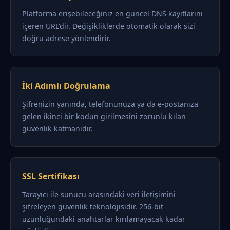
Platforma erişebileceğiniz en güncel DNS kayıtlarını
içeren URL'dir. Değişikliklerde otomatik olarak sizi
doğru adrese yönlendirir.
İki Adımlı Doğrulama
Şifrenizin yanında, telefonunuza ya da e-postanıza
gelen ikinci bir kodun girilmesini zorunlu kılan
güvenlik katmanıdır.
SSL Sertifikası
Tarayıcı ile sunucu arasındaki veri iletişimini
şifreleyen güvenlik teknolojisidir. 256-bit
uzunluğundaki anahtarlar kırılamayacak kadar