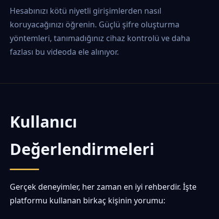
Hesabınızı kötü niyetli girişimlerden nasıl
koruyacağınızı öğrenin. Güçlü şifre oluşturma
yöntemleri, tanımadığınız cihaz kontrolü ve daha
fazlası bu videoda ele alınıyor.
Kullanıcı
Değerlendirmeleri
Gerçek deneyimler, her zaman en iyi rehberdir. İşte
platformu kullanan birkaç kişinin yorumu: