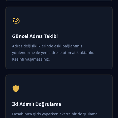
🎯
Güncel Adres Takibi
Adres değişikliklerinde eski bağlantınız
yönlendirme ile yeni adrese otomatik aktarılır.
Kesinti yaşamazsınız.
🛡️
İki Adımlı Doğrulama
Hesabınıza giriş yaparken ekstra bir doğrulama