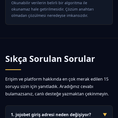
Okunabilir verilerin belirli bir algoritma ile
okunamaz hale getirilmesidir. Çözüm anahtarı
olmadan çözülmesi neredeyse imkansızdır.
Sıkça Sorulan Sorular
Erişim ve platform hakkında en çok merak edilen 15
soruyu sizin için yanıtladık. Aradığınız cevabı
bulamazsanız, canlı desteğe yazmaktan çekinmeyin.
1. jojobet giriş adresi neden değişiyor?
▼