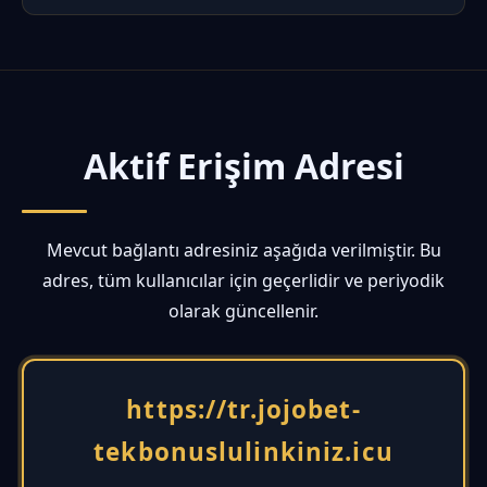
Aktif Erişim Adresi
Mevcut bağlantı adresiniz aşağıda verilmiştir. Bu
adres, tüm kullanıcılar için geçerlidir ve periyodik
olarak güncellenir.
https://tr.jojobet-
tekbonuslulinkiniz.icu