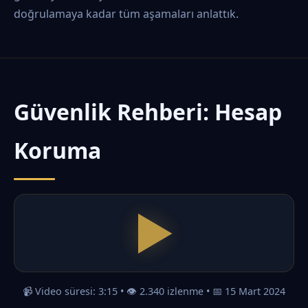
doğrulamaya kadar tüm aşamaları anlattık.
Güvenlik Rehberi: Hesap
Koruma
📹 Video süresi: 3:15 • 👁️ 2.340 izlenme • 📅 15 Mart 2024