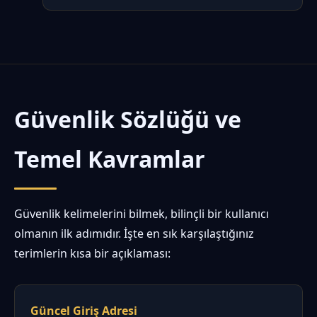
Güvenlik Sözlüğü ve
Temel Kavramlar
Güvenlik kelimelerini bilmek, bilinçli bir kullanıcı
olmanın ilk adımıdır. İşte en sık karşılaştığınız
terimlerin kısa bir açıklaması:
Güncel Giriş Adresi