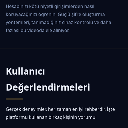
Hesabınızı kötü niyetli girişimlerden nasıl
koruyacağınızı öğrenin. Güçlü şifre oluşturma
yöntemleri, tanımadığınız cihaz kontrolü ve daha
fazlası bu videoda ele alınıyor.
Kullanıcı
Değerlendirmeleri
Gerçek deneyimler, her zaman en iyi rehberdir. İşte
platformu kullanan birkaç kişinin yorumu: