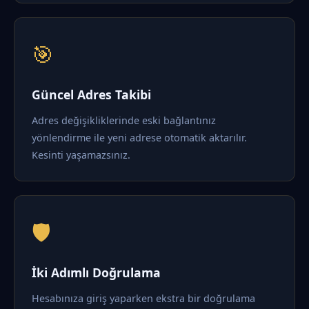
🎯
Güncel Adres Takibi
Adres değişikliklerinde eski bağlantınız
yönlendirme ile yeni adrese otomatik aktarılır.
Kesinti yaşamazsınız.
🛡️
İki Adımlı Doğrulama
Hesabınıza giriş yaparken ekstra bir doğrulama