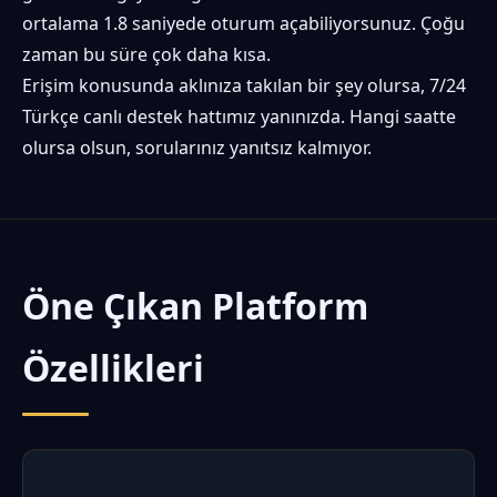
ortalama 1.8 saniyede oturum açabiliyorsunuz. Çoğu
zaman bu süre çok daha kısa.
Erişim konusunda aklınıza takılan bir şey olursa, 7/24
Türkçe canlı destek hattımız yanınızda. Hangi saatte
olursa olsun, sorularınız yanıtsız kalmıyor.
Öne Çıkan Platform
Özellikleri