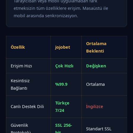
Tarayıcıdan veya mobil uygulamadan fark
etmeksizin tüm özelliklere erişim. Masaüstü ile
mobil arasında senkronizasyon.
Ortalama
Özellik
jojobet
Beklenti
Erişim Hızı
Çok Hızlı
Değişken
Kesintisiz
%99.9
Ortalama
Bağlantı
Türkçe
Canlı Destek Dili
İngilizce
7/24
Güvenlik
SSL 256-
Standart SSL
Protokolü
bit