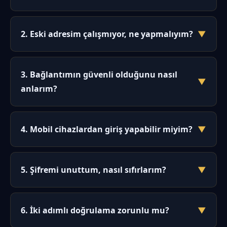
İnternet servis sağlayıcıları bazı platformlara
otomatik erişim engellemeleri uygulayabiliyor. Bu
2. Eski adresim çalışmıyor, ne yapmalıyım?
▼
engellemelerden etkilenmemek ve kullanıcıların
kesintisiz hizmet almasını sağlamak için erişim
Eski bir adres büyük olasılıkla devre dışı bırakılmıştır.
adresleri belirli aralıklarla yenilenir. Yenilenen
Yapmanız gereken tek şey, bu sayfada belirtilen
3. Bağlantımın güvenli olduğunu nasıl
adresler, mevcut olan en güncel bağlantıdır.
▼
güncel adresi kullanmak. Site ziyaretçilerini otomatik
anlarım?
olarak yeni adrese yönlendirir, ancak tarayıcınızda
eski sayfa önbelleğe alınmış olabilir.
Tarayıcınızın adres çubuğunda kilit simgesini arayın
ve adresin "https://" ile başladığından emin olun.
4. Mobil cihazlardan giriş yapabilir miyim?
▼
Ayrıca sayfanın en alt kısmında DMCA koruma
rozetini görebilirsiniz. Bu göstergeler, bağlantının
Evet, platform mobil uyumlu bir arayüze sahiptir.
şifrelendiğini ve doğrulandığını işaret eder.
Tarayıcınızdan giriş yapabilir veya mobil uygulamayı
5. Şifremi unuttum, nasıl sıfırlarım?
▼
kullanabilirsiniz. 1080p ve üzeri çözünürlüğe sahip
ekranlar için optimize edilmiş tasarım, tüm işlemleri
Giriş ekranındaki "Şifremi Unuttum" bağlantısına
kolaylaştırır.
tıklayın. Kayıtlı e-posta adresinize bir sıfırlama
6. İki adımlı doğrulama zorunlu mu?
▼
bağlantısı gönderilecektir. Bağlantıya tıklayarak yeni