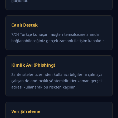
güçlüdür.
Canlı Destek
7/24 Türkçe konuşan müşteri temsilcisine anında
bağlanabileceğiniz gerçek zamanlı iletişim kanalıdır.
Kimlik Avı (Phishing)
Sahte siteler üzerinden kullanıcı bilgilerini çalmaya
çalışan dolandırıcılık yöntemidir. Her zaman gerçek
adresi kullanarak bu riskten kaçının.
Veri Şifreleme