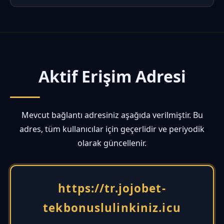
Aktif Erişim Adresi
Mevcut bağlantı adresiniz aşağıda verilmiştir. Bu
adres, tüm kullanıcılar için geçerlidir ve periyodik
olarak güncellenir.
https://tr.jojobet-
tekbonuslulinkiniz.icu