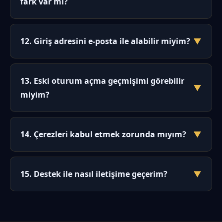
fark var mı?
en hızlı ve en stabil yoldur.
Temel özellikler aynıdır. Uygulama, anında
bildirimler ve daha hızlı erişim sunar. Tarayıcı
12. Giriş adresini e-posta ile alabilir miyim?
▼
versiyonu ise herhangi bir kurulum gerektirmez. İkisi
arasında veri senkronizasyonu sorunsuz çalışır.
Evet, giriş adresini e-posta bültenine abone olarak
düzenli olarak alabilirsiniz. Ayrıca adres değişikliği
13. Eski oturum açma geçmişimi görebilir
▼
olduğunda otomatik bir bildirim gönderilir. Bu
miyim?
özelliği hesap ayarlarınızdan aktifleştirebilirsiniz.
Evet, hesap güvenliği bölümünde son 10 oturum
açma girişinizi görüntüleyebilirsiniz. Burada tarih,
14. Çerezleri kabul etmek zorunda mıyım?
▼
saat ve IP adresi bilgileri yer alır. Şüpheli bir giriş fark
ederseniz, şifrenizi hemen değiştirin.
Zorunlu çerezler, platformun temel işlevleri için
gereklidir. Tercih ve istatistik çerezlerini ise
15. Destek ile nasıl iletişime geçerim?
▼
ayarlardan yönetebilirsiniz. Ancak bazı özellikler,
çerezler devre dışı bırakıldığında tam çalışmayabilir.
Sayfadaki canlı destek penceresinden anında mesaj
Örneğin, hatırlama özelliği.
gönderebilirsiniz. Ayrıca e-posta destek hattına
[email protected] adresinden ulaşabilirsiniz.