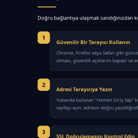
Doğru bağlantıya ulaşmak sandığınızdan kola
1
Güvenilir Bir Tarayıcı Kullanın
Chrome, Firefox veya Safari gibi güncel
olması, güvenlik açıklarını kapatır ve 
2
Adresi Tarayıcıya Yazın
Yukarıda bulunan "Hemen Giriş Yap" bu
sayfayı açın. Adresin doğru yazıldığın
3
SSL Doğrulamasını Kontrol Edin