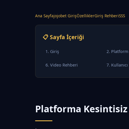
Ana Sayfa
jojobet Giriş
Özellikler
Giriş Rehberi
SSS
📋 Sayfa İçeriği
1. Giriş
2. Platform 
6. Video Rehberi
7. Kullanıc
Platforma Kesintisiz