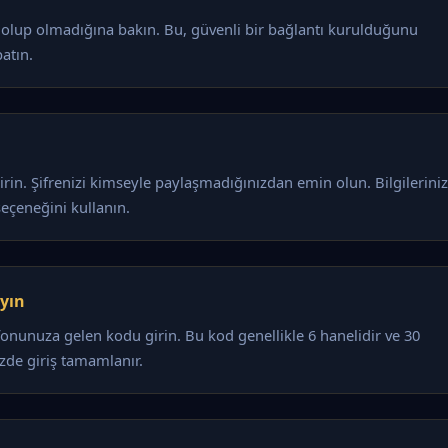
 olup olmadığına bakın. Bu, güvenli bir bağlantı kurulduğunu
patın.
a girin. Şifrenizi kimseyle paylaşmadığınızdan emin olun. Bilgileriniz
eçeneğini kullanın.
yın
fonunuza gelen kodu girin. Bu kod genellikle 6 hanelidir ve 30
izde giriş tamamlanır.