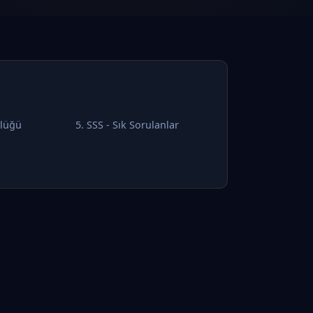
zlüğü
5. SSS - Sık Sorulanlar