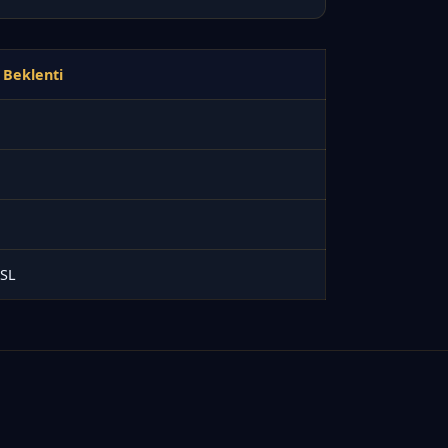
 Beklenti
SSL