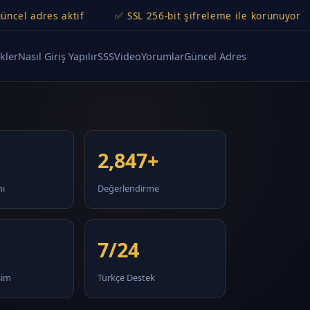
l adres aktif
✅ SSL 256-bit şifreleme ile korunuyor
ikler
Nasıl Giriş Yapılır
SSS
Video
Yorumlar
Güncel Adres
2,847+
nı
Değerlendirme
7/24
şim
Türkçe Destek