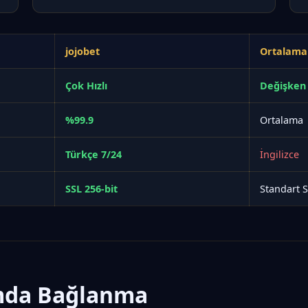
jojobet
Ortalama
Çok Hızlı
Değişken
%99.9
Ortalama
Türkçe 7/24
İngilizce
SSL 256-bit
Standart 
ımda Bağlanma