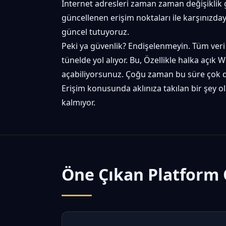
İnternet adresleri zaman zaman değişiklik g
güncellenen erişim noktaları ile karşınızda
güncel tutuyoruz.
Peki ya güvenlik? Endişelenmeyin. Tüm veri ak
tünelde yol alıyor. Bu, Özellikle halka açık
açabiliyorsunuz. Çoğu zaman bu süre çok d
Erişim konusunda aklınıza takılan bir şey ol
kalmıyor.
Öne Çıkan Platform Ö