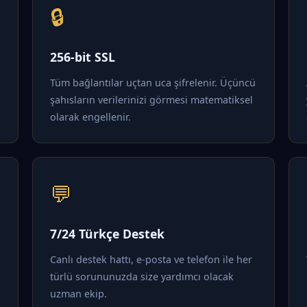
🔒
256-bit SSL
Tüm bağlantılar uçtan uca şifrelenir. Üçüncü
şahısların verilerinizi görmesi matematiksel
olarak engellenir.
💬
7/24 Türkçe Destek
Canlı destek hattı, e-posta ve telefon ile her
türlü sorununuzda size yardımcı olacak
uzman ekip.