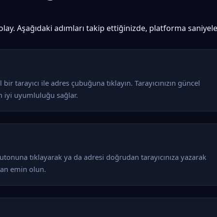
y. Aşağıdaki adımları takip ettiğinizde, platforma saniyeler 
 bir tarayıcı ile adres çubuğuna tıklayın. Tarayıcınızın güncel
en iyi uyumluluğu sağlar.
tonuna tıklayarak ya da adresi doğrudan tarayıcınıza yazarak
dan emin olun.