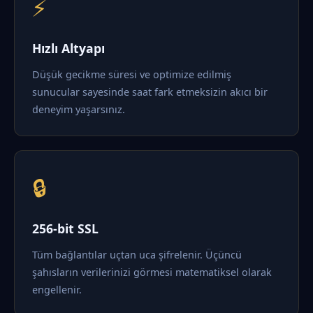
⚡
Hızlı Altyapı
Düşük gecikme süresi ve optimize edilmiş
sunucular sayesinde saat fark etmeksizin akıcı bir
deneyim yaşarsınız.
🔒
256-bit SSL
Tüm bağlantılar uçtan uca şifrelenir. Üçüncü
şahısların verilerinizi görmesi matematiksel olarak
engellenir.