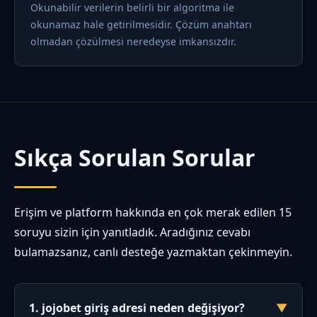
Okunabilir verilerin belirli bir algoritma ile
okunamaz hale getirilmesidir. Çözüm anahtarı
olmadan çözülmesi neredeyse imkansızdır.
Sıkça Sorulan Sorular
Erişim ve platform hakkında en çok merak edilen 15
soruyu sizin için yanıtladık. Aradığınız cevabı
bulamazsanız, canlı desteğe yazmaktan çekinmeyin.
1. jojobet giriş adresi neden değişiyor?
▼