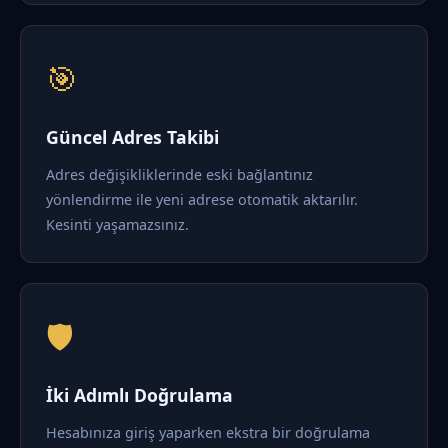
🎯
Güncel Adres Takibi
Adres değişikliklerinde eski bağlantınız
yönlendirme ile yeni adrese otomatik aktarılır.
Kesinti yaşamazsınız.
🛡️
İki Adımlı Doğrulama
Hesabınıza giriş yaparken ekstra bir doğrulama