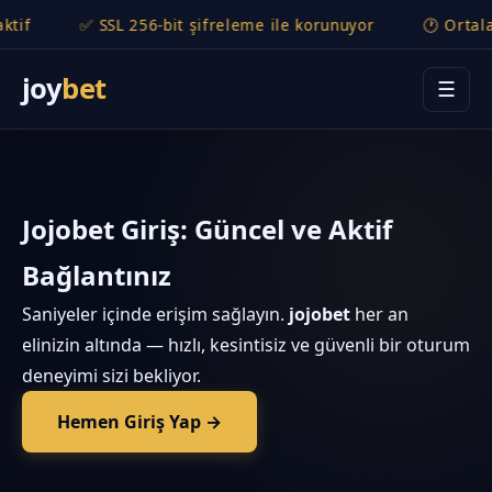
✅ SSL 256-bit şifreleme ile korunuyor
🕐 Ortalama e
joy
bet
☰
Jojobet Giriş: Güncel ve Aktif
Bağlantınız
Saniyeler içinde erişim sağlayın.
jojobet
her an
elinizin altında — hızlı, kesintisiz ve güvenli bir oturum
deneyimi sizi bekliyor.
Hemen Giriş Yap →