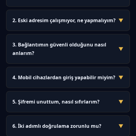
İnternet servis sağlayıcıları bazı platformlara
otomatik erişim engellemeleri uygulayabiliyor. Bu
2. Eski adresim çalışmıyor, ne yapmalıyım?
▼
engellemelerden etkilenmemek ve kullanıcıların
kesintisiz hizmet almasını sağlamak için erişim
Eski bir adres büyük olasılıkla devre dışı bırakılmıştır.
adresleri belirli aralıklarla yenilenir. Yenilenen
Yapmanız gereken tek şey, bu sayfada belirtilen
3. Bağlantımın güvenli olduğunu nasıl
adresler, mevcut olan en güncel bağlantıdır.
▼
güncel adresi kullanmak. Site ziyaretçilerini otomatik
anlarım?
olarak yeni adrese yönlendirir, ancak tarayıcınızda
eski sayfa önbelleğe alınmış olabilir.
Tarayıcınızın adres çubuğunda kilit simgesini arayın
ve adresin "https://" ile başladığından emin olun.
4. Mobil cihazlardan giriş yapabilir miyim?
▼
Ayrıca sayfanın en alt kısmında DMCA koruma
rozetini görebilirsiniz. Bu göstergeler, bağlantının
Evet, platform mobil uyumlu bir arayüze sahiptir.
şifrelendiğini ve doğrulandığını işaret eder.
Tarayıcınızdan giriş yapabilir veya mobil uygulamayı
5. Şifremi unuttum, nasıl sıfırlarım?
▼
kullanabilirsiniz. 1080p ve üzeri çözünürlüğe sahip
ekranlar için optimize edilmiş tasarım, tüm işlemleri
Giriş ekranındaki "Şifremi Unuttum" bağlantısına
kolaylaştırır.
tıklayın. Kayıtlı e-posta adresinize bir sıfırlama
6. İki adımlı doğrulama zorunlu mu?
▼
bağlantısı gönderilecektir. Bağlantıya tıklayarak yeni