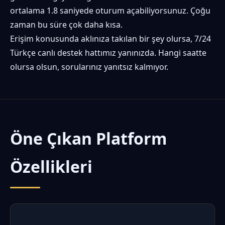
ortalama 1.8 saniyede oturum açabiliyorsunuz. Çoğu
zaman bu süre çok daha kısa.
Erişim konusunda aklınıza takılan bir şey olursa, 7/24
Türkçe canlı destek hattımız yanınızda. Hangi saatte
olursa olsun, sorularınız yanıtsız kalmıyor.
Öne Çıkan Platform
Özellikleri