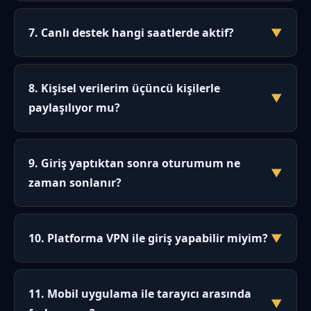
şifrenizi belirleyebilirsiniz. İşlem genellikle 2-3 dakika
Zorunlu değildir, ancak hesabınızı korumak için
sürer.
şiddetle tavsiye edilir. Özellikle farklı cihazlardan giriş
7. Canlı destek hangi saatlerde aktif?
▼
yapıyorsanız, bu katman hesabınıza yetkisiz erişimi
büyük ölçüde engeller. Ayarlar menüsünden anında
Canlı destek 7/24 kesintisiz hizmet verir. Uzman
aktifleştirebilirsiniz.
Türkçe ekip; sabah 03:00'te, öğle 12:00'de veya gece
8. Kişisel verilerim üçüncü kişilerle
▼
yarısı fark etmeksizin tüm sorularınızı yanıtlar.
paylaşılıyor mu?
Ortalama ilk yanıt süresi 45 saniyedir.
Hayır. Kişisel verileriniz, KVKK kapsamında korunur
ve üçüncü taraflarla asla paylaşılmaz. Tüm veriler
9. Giriş yaptıktan sonra oturumum ne
▼
256-bit SSL şifreleme ile saklanır. Adresiniz, e-
zaman sonlanır?
postanız gibi bilgiler yalnızca kimlik doğrulama ve
güvenlik amacıyla kullanılır.
Oturumunuz 30 dakika boyunca hareketsiz
kaldığında otomatik olarak sonlanır. Bu, hesabınızı
10. Platforma VPN ile giriş yapabilir miyim?
▼
korumak için alınan standart bir önlemdir. Ayrıca
farklı bir IP adresinden giriş yapıldığını tespit
Evet, VPN kullanımı platform tarafından
edersek sizi bilgilendiririz.
engellenmez. Ancak hızınız düşebilir. Gecikme süresi
11. Mobil uygulama ile tarayıcı arasında
▼
30-50 ms artabilir. Giriş adresini kullanmak genellikle