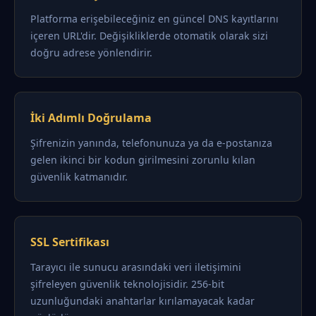
Platforma erişebileceğiniz en güncel DNS kayıtlarını
içeren URL'dir. Değişikliklerde otomatik olarak sizi
doğru adrese yönlendirir.
İki Adımlı Doğrulama
Şifrenizin yanında, telefonunuza ya da e-postanıza
gelen ikinci bir kodun girilmesini zorunlu kılan
güvenlik katmanıdır.
SSL Sertifikası
Tarayıcı ile sunucu arasındaki veri iletişimini
şifreleyen güvenlik teknolojisidir. 256-bit
uzunluğundaki anahtarlar kırılamayacak kadar