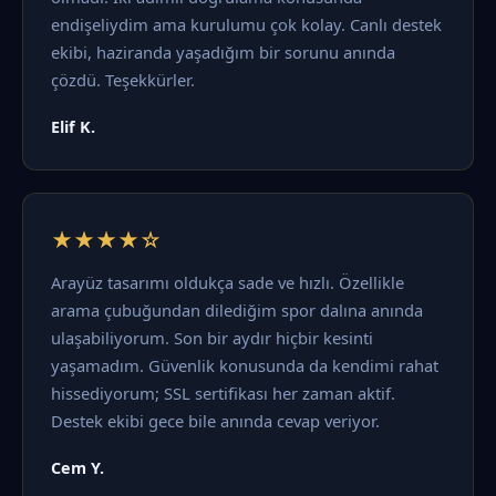
endişeliydim ama kurulumu çok kolay. Canlı destek
ekibi, haziranda yaşadığım bir sorunu anında
çözdü. Teşekkürler.
Elif K.
★★★★☆
Arayüz tasarımı oldukça sade ve hızlı. Özellikle
arama çubuğundan dilediğim spor dalına anında
ulaşabiliyorum. Son bir aydır hiçbir kesinti
yaşamadım. Güvenlik konusunda da kendimi rahat
hissediyorum; SSL sertifikası her zaman aktif.
Destek ekibi gece bile anında cevap veriyor.
Cem Y.