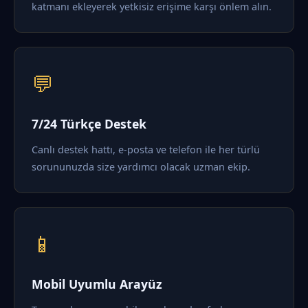
katmanı ekleyerek yetkisiz erişime karşı önlem alın.
💬
7/24 Türkçe Destek
Canlı destek hattı, e-posta ve telefon ile her türlü
sorununuzda size yardımcı olacak uzman ekip.
📱
Mobil Uyumlu Arayüz