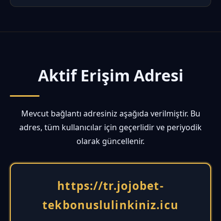
Aktif Erişim Adresi
Mevcut bağlantı adresiniz aşağıda verilmiştir. Bu
adres, tüm kullanıcılar için geçerlidir ve periyodik
olarak güncellenir.
https://tr.jojobet-
tekbonuslulinkiniz.icu