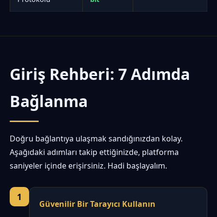
Giriş Rehberi: 7 Adımda
Bağlanma
Doğru bağlantıya ulaşmak sandığınızdan kolay.
Aşağıdaki adımları takip ettiğinizde, platforma
saniyeler içinde erişirsiniz. Hadi başlayalım.
1
Güvenilir Bir Tarayıcı Kullanın