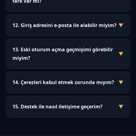
fark var mı?
en hızlı ve en stabil yoldur.
Temel özellikler aynıdır. Uygulama, anında
bildirimler ve daha hızlı erişim sunar. Tarayıcı
12. Giriş adresini e-posta ile alabilir miyim?
▼
versiyonu ise herhangi bir kurulum gerektirmez. İkisi
arasında veri senkronizasyonu sorunsuz çalışır.
Evet, giriş adresini e-posta bültenine abone olarak
düzenli olarak alabilirsiniz. Ayrıca adres değişikliği
13. Eski oturum açma geçmişimi görebilir
▼
olduğunda otomatik bir bildirim gönderilir. Bu
miyim?
özelliği hesap ayarlarınızdan aktifleştirebilirsiniz.
Evet, hesap güvenliği bölümünde son 10 oturum
açma girişinizi görüntüleyebilirsiniz. Burada tarih,
14. Çerezleri kabul etmek zorunda mıyım?
▼
saat ve IP adresi bilgileri yer alır. Şüpheli bir giriş fark
ederseniz, şifrenizi hemen değiştirin.
Zorunlu çerezler, platformun temel işlevleri için
gereklidir. Tercih ve istatistik çerezlerini ise
15. Destek ile nasıl iletişime geçerim?
▼
ayarlardan yönetebilirsiniz. Ancak bazı özellikler,
çerezler devre dışı bırakıldığında tam çalışmayabilir.
Sayfadaki canlı destek penceresinden anında mesaj
Örneğin, hatırlama özelliği.
gönderebilirsiniz. Ayrıca e-posta destek hattına
[email protected] adresinden ulaşabilirsiniz.