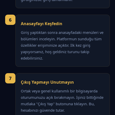
6
Anasayfayı Keşfedin
Giriş yaptıktan sonra anasayfadaki menüleri ve
bölümleri inceleyin. Platformun sunduğu tüm
özellikler erişiminize açıktır. İlk kez giriş
yapıyorsanız, hoş geldiniz turunu takip
edebilirsiniz.
7
Çıkış Yapmayı Unutmayın
Ortak veya genel kullanımlı bir bilgisayarda
oturumunuzu açık bırakmayın. İşiniz bittiğinde
mutlaka "Çıkış Yap" butonuna tıklayın. Bu,
hesabınızı güvende tutar.