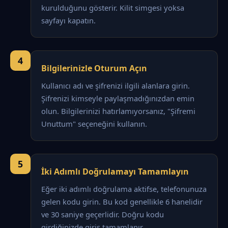
kurulduğunu gösterir. Kilit simgesi yoksa
sayfayı kapatın.
4
Bilgilerinizle Oturum Açın
Kullanıcı adı ve şifrenizi ilgili alanlara girin.
Şifrenizi kimseyle paylaşmadığınızdan emin
olun. Bilgilerinizi hatırlamıyorsanız, "Şifremi
Unuttum" seçeneğini kullanın.
5
İki Adımlı Doğrulamayı Tamamlayın
Eğer iki adımlı doğrulama aktifse, telefonunuza
gelen kodu girin. Bu kod genellikle 6 hanelidir
ve 30 saniye geçerlidir. Doğru kodu
girdiğinizde giriş tamamlanır.