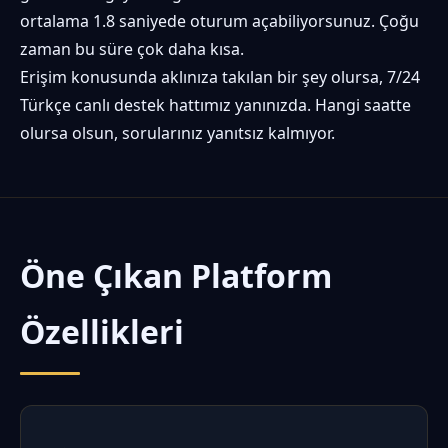
ortalama 1.8 saniyede oturum açabiliyorsunuz. Çoğu
zaman bu süre çok daha kısa.
Erişim konusunda aklınıza takılan bir şey olursa, 7/24
Türkçe canlı destek hattımız yanınızda. Hangi saatte
olursa olsun, sorularınız yanıtsız kalmıyor.
Öne Çıkan Platform
Özellikleri