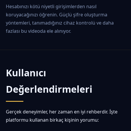
Hesabınızı kötü niyetli girişimlerden nasıl
koruyacağınızı öğrenin. Güçlü şifre oluşturma
yöntemleri, tanımadığınız cihaz kontrolü ve daha
fazlası bu videoda ele alınıyor.
Kullanıcı
Değerlendirmeleri
Gerçek deneyimler, her zaman en iyi rehberdir. İşte
platformu kullanan birkaç kişinin yorumu: