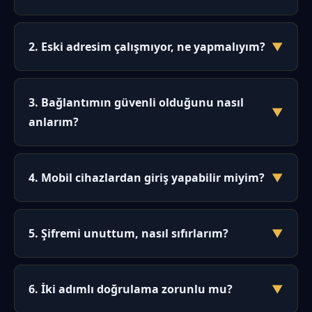
İnternet servis sağlayıcıları bazı platformlara
otomatik erişim engellemeleri uygulayabiliyor. Bu
2. Eski adresim çalışmıyor, ne yapmalıyım?
▼
engellemelerden etkilenmemek ve kullanıcıların
kesintisiz hizmet almasını sağlamak için erişim
Eski bir adres büyük olasılıkla devre dışı bırakılmıştır.
adresleri belirli aralıklarla yenilenir. Yenilenen
Yapmanız gereken tek şey, bu sayfada belirtilen
3. Bağlantımın güvenli olduğunu nasıl
adresler, mevcut olan en güncel bağlantıdır.
▼
güncel adresi kullanmak. Site ziyaretçilerini otomatik
anlarım?
olarak yeni adrese yönlendirir, ancak tarayıcınızda
eski sayfa önbelleğe alınmış olabilir.
Tarayıcınızın adres çubuğunda kilit simgesini arayın
ve adresin "https://" ile başladığından emin olun.
4. Mobil cihazlardan giriş yapabilir miyim?
▼
Ayrıca sayfanın en alt kısmında DMCA koruma
rozetini görebilirsiniz. Bu göstergeler, bağlantının
Evet, platform mobil uyumlu bir arayüze sahiptir.
şifrelendiğini ve doğrulandığını işaret eder.
Tarayıcınızdan giriş yapabilir veya mobil uygulamayı
5. Şifremi unuttum, nasıl sıfırlarım?
▼
kullanabilirsiniz. 1080p ve üzeri çözünürlüğe sahip
ekranlar için optimize edilmiş tasarım, tüm işlemleri
Giriş ekranındaki "Şifremi Unuttum" bağlantısına
kolaylaştırır.
tıklayın. Kayıtlı e-posta adresinize bir sıfırlama
6. İki adımlı doğrulama zorunlu mu?
▼
bağlantısı gönderilecektir. Bağlantıya tıklayarak yeni