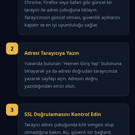
Chrome, Firefox veya Safari gibi güncel bir
tarayıcı ile adres çubuğuna tıklayın.
Tarayıcınızın güncel olması, güvenlik açıklarını
kapatır ve en iyi uyumluluğu sağlar.
2
Adresi Tarayıcıya Yazın
Yukarıda bulunan "Hemen Giriş Yap" butonuna
tıklayarak ya da adresi doğrudan tarayıcınıza
yazarak sayfayı açın. Adresin doğru
yazıldığından emin olun.
3
SSL Doğrulamasını Kontrol Edin
Tarayıcı adres çubuğunda kilit simgesi olup
olmadığına bakın. Bu, güvenli bir bağlantı