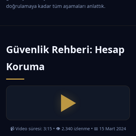
doğrulamaya kadar tüm aşamaları anlattık.
Güvenlik Rehberi: Hesap
Koruma
📹 Video süresi: 3:15 • 👁️ 2.340 izlenme • 📅 15 Mart 2024