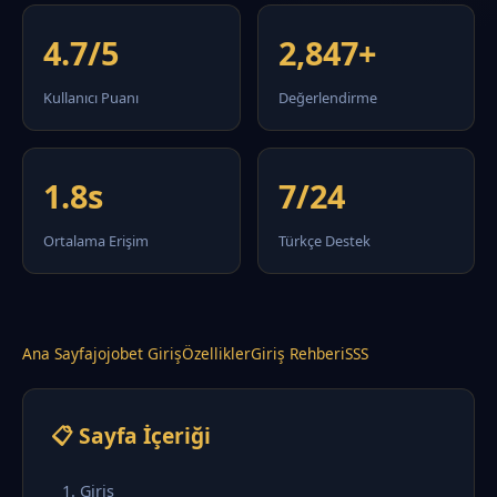
4.7/5
2,847+
Kullanıcı Puanı
Değerlendirme
1.8s
7/24
Ortalama Erişim
Türkçe Destek
Ana Sayfa
jojobet Giriş
Özellikler
Giriş Rehberi
SSS
📋 Sayfa İçeriği
1. Giriş