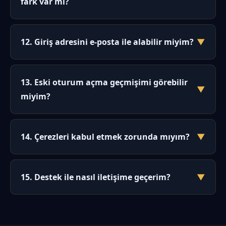
fark var mı?
en hızlı ve en stabil yoldur.
Temel özellikler aynıdır. Uygulama, anında
bildirimler ve daha hızlı erişim sunar. Tarayıcı
12. Giriş adresini e-posta ile alabilir miyim?
▼
versiyonu ise herhangi bir kurulum gerektirmez. İkisi
arasında veri senkronizasyonu sorunsuz çalışır.
Evet, giriş adresini e-posta bültenine abone olarak
düzenli olarak alabilirsiniz. Ayrıca adres değişikliği
13. Eski oturum açma geçmişimi görebilir
▼
olduğunda otomatik bir bildirim gönderilir. Bu
miyim?
özelliği hesap ayarlarınızdan aktifleştirebilirsiniz.
Evet, hesap güvenliği bölümünde son 10 oturum
açma girişinizi görüntüleyebilirsiniz. Burada tarih,
14. Çerezleri kabul etmek zorunda mıyım?
▼
saat ve IP adresi bilgileri yer alır. Şüpheli bir giriş fark
ederseniz, şifrenizi hemen değiştirin.
Zorunlu çerezler, platformun temel işlevleri için
gereklidir. Tercih ve istatistik çerezlerini ise
15. Destek ile nasıl iletişime geçerim?
▼
ayarlardan yönetebilirsiniz. Ancak bazı özellikler,
çerezler devre dışı bırakıldığında tam çalışmayabilir.
Sayfadaki canlı destek penceresinden anında mesaj
Örneğin, hatırlama özelliği.
gönderebilirsiniz. Ayrıca e-posta destek hattına
[email protected] adresinden ulaşabilirsiniz.