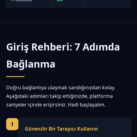
Giriş Rehberi: 7 Adımda
Bağlanma
Doğru bağlantıya ulaşmak sandığınızdan kolay.
Aşağıdaki adımları takip ettiğinizde, platforma
saniyeler içinde erişirsiniz. Hadi başlayalım.
1
Güvenilir Bir Tarayıcı Kullanın