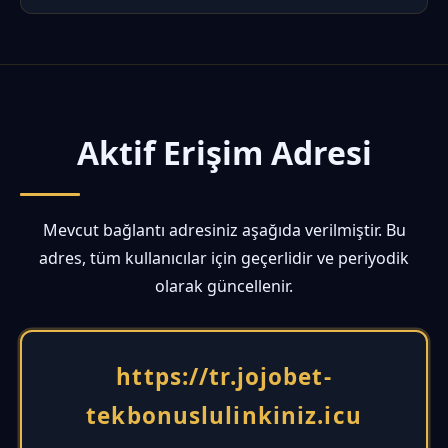
Aktif Erişim Adresi
Mevcut bağlantı adresiniz aşağıda verilmiştir. Bu
adres, tüm kullanıcılar için geçerlidir ve periyodik
olarak güncellenir.
https://tr.jojobet-
tekbonuslulinkiniz.icu