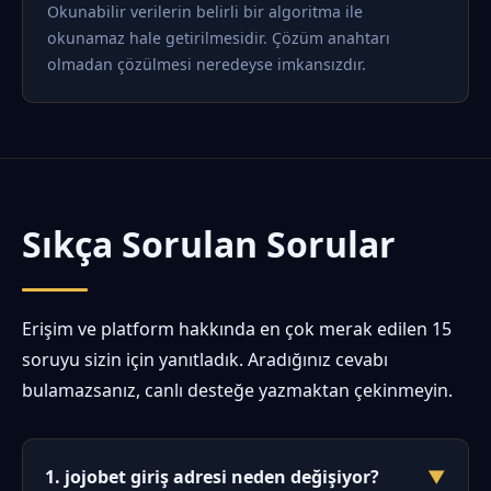
Okunabilir verilerin belirli bir algoritma ile
okunamaz hale getirilmesidir. Çözüm anahtarı
olmadan çözülmesi neredeyse imkansızdır.
Sıkça Sorulan Sorular
Erişim ve platform hakkında en çok merak edilen 15
soruyu sizin için yanıtladık. Aradığınız cevabı
bulamazsanız, canlı desteğe yazmaktan çekinmeyin.
1. jojobet giriş adresi neden değişiyor?
▼