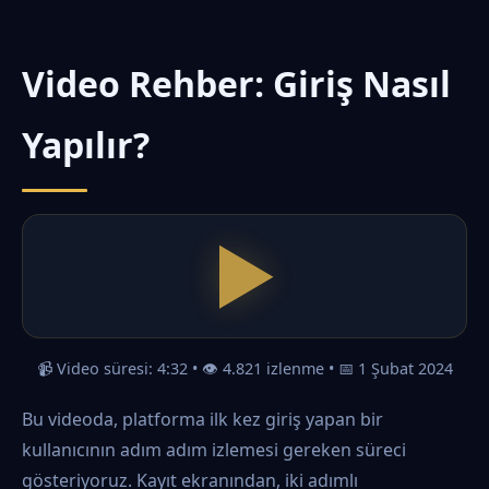
Ortalama e-posta yanıt süresi 2 saat içindedir.
Haftanın her günü, günün her saati aktifiz.
Video Rehber: Giriş Nasıl
Yapılır?
📹 Video süresi: 4:32 • 👁️ 4.821 izlenme • 📅 1 Şubat 2024
Bu videoda, platforma ilk kez giriş yapan bir
kullanıcının adım adım izlemesi gereken süreci
gösteriyoruz. Kayıt ekranından, iki adımlı