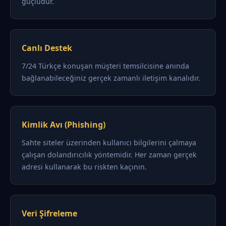
güçlüdür.
Canlı Destek
7/24 Türkçe konuşan müşteri temsilcisine anında
bağlanabileceğiniz gerçek zamanlı iletişim kanalıdır.
Kimlik Avı (Phishing)
Sahte siteler üzerinden kullanıcı bilgilerini çalmaya
çalışan dolandırıcılık yöntemidir. Her zaman gerçek
adresi kullanarak bu riskten kaçının.
Veri Şifreleme