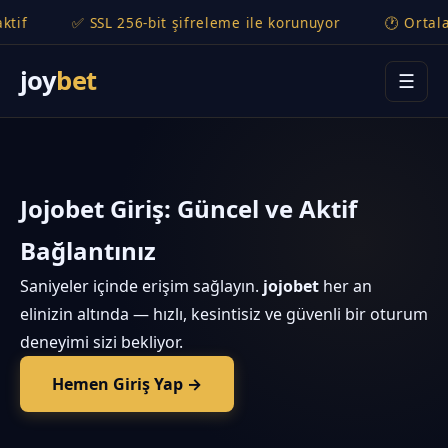
✅ SSL 256-bit şifreleme ile korunuyor
🕐 Ortalama e
joy
bet
☰
Jojobet Giriş: Güncel ve Aktif
Bağlantınız
Saniyeler içinde erişim sağlayın.
jojobet
her an
elinizin altında — hızlı, kesintisiz ve güvenli bir oturum
deneyimi sizi bekliyor.
Hemen Giriş Yap →