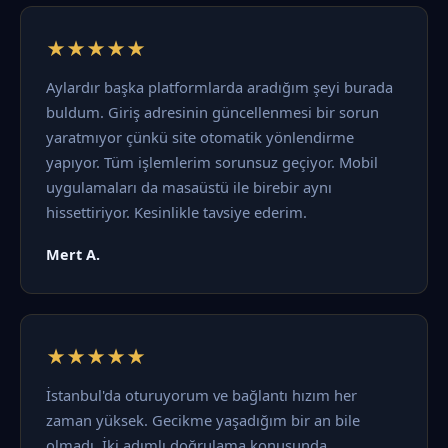
★★★★★
Aylardır başka platformlarda aradığım şeyi burada
buldum. Giriş adresinin güncellenmesi bir sorun
yaratmıyor çünkü site otomatik yönlendirme
yapıyor. Tüm işlemlerim sorunsuz geçiyor. Mobil
uygulamaları da masaüstü ile birebir aynı
hissettiriyor. Kesinlikle tavsiye ederim.
Mert A.
★★★★★
İstanbul'da oturuyorum ve bağlantı hızım her
zaman yüksek. Gecikme yaşadığım bir an bile
olmadı. İki adımlı doğrulama konusunda