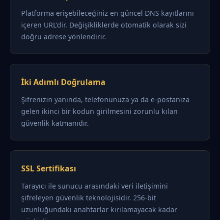
Platforma erişebileceğiniz en güncel DNS kayıtlarını
içeren URL'dir. Değişikliklerde otomatik olarak sizi
doğru adrese yönlendirir.
İki Adımlı Doğrulama
Şifrenizin yanında, telefonunuza ya da e-postanıza
gelen ikinci bir kodun girilmesini zorunlu kılan
güvenlik katmanıdır.
SSL Sertifikası
Tarayıcı ile sunucu arasındaki veri iletişimini
şifreleyen güvenlik teknolojisidir. 256-bit
uzunluğundaki anahtarlar kırılamayacak kadar