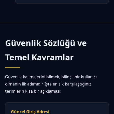
Güvenlik Sözlüğü ve
Temel Kavramlar
Güvenlik kelimelerini bilmek, bilinçli bir kullanıcı
olmanın ilk adımıdır. İşte en sık karşılaştığınız
terimlerin kısa bir açıklaması:
Güncel Giriş Adresi