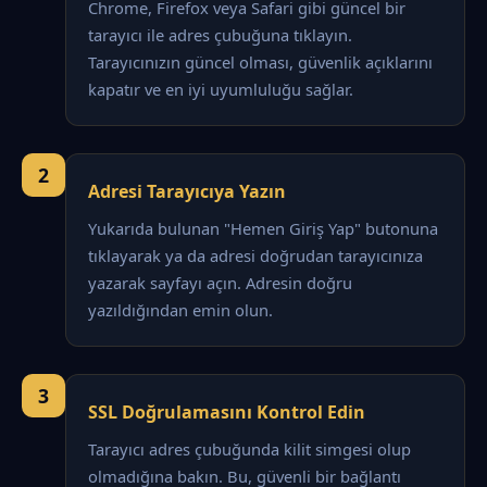
Chrome, Firefox veya Safari gibi güncel bir
tarayıcı ile adres çubuğuna tıklayın.
Tarayıcınızın güncel olması, güvenlik açıklarını
kapatır ve en iyi uyumluluğu sağlar.
2
Adresi Tarayıcıya Yazın
Yukarıda bulunan "Hemen Giriş Yap" butonuna
tıklayarak ya da adresi doğrudan tarayıcınıza
yazarak sayfayı açın. Adresin doğru
yazıldığından emin olun.
3
SSL Doğrulamasını Kontrol Edin
Tarayıcı adres çubuğunda kilit simgesi olup
olmadığına bakın. Bu, güvenli bir bağlantı