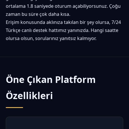
ortalama 1.8 saniyede oturum açabiliyorsunuz. Çoğu
zaman bu süre çok daha kısa.
Erişim konusunda aklınıza takılan bir şey olursa, 7/24
Türkçe canlı destek hattımız yanınızda. Hangi saatte
olursa olsun, sorularınız yanıtsız kalmıyor.
Öne Çıkan Platform
Özellikleri