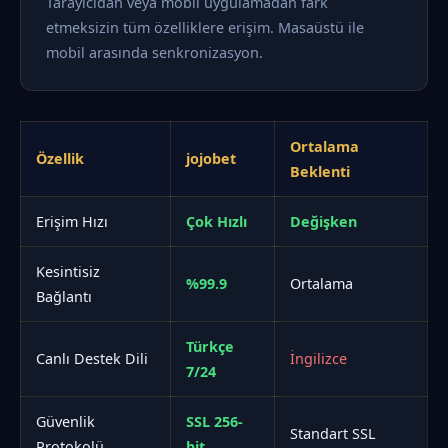
Tarayıcıdan veya mobil uygulamadan fark
etmeksizin tüm özelliklere erişim. Masaüstü ile
mobil arasında senkronizasyon.
Ortalama
Özellik
jojobet
Beklenti
Erişim Hızı
Çok Hızlı
Değişken
Kesintisiz
%99.9
Ortalama
Bağlantı
Türkçe
Canlı Destek Dili
İngilizce
7/24
Güvenlik
SSL 256-
Standart SSL
Protokolü
bit