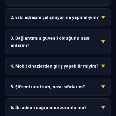
İnternet servis sağlayıcıları bazı platformlara
otomatik erişim engellemeleri uygulayabiliyor. Bu
2. Eski adresim çalışmıyor, ne yapmalıyım?
▼
engellemelerden etkilenmemek ve kullanıcıların
kesintisiz hizmet almasını sağlamak için erişim
Eski bir adres büyük olasılıkla devre dışı bırakılmıştır.
adresleri belirli aralıklarla yenilenir. Yenilenen
Yapmanız gereken tek şey, bu sayfada belirtilen
3. Bağlantımın güvenli olduğunu nasıl
adresler, mevcut olan en güncel bağlantıdır.
▼
güncel adresi kullanmak. Site ziyaretçilerini otomatik
anlarım?
olarak yeni adrese yönlendirir, ancak tarayıcınızda
eski sayfa önbelleğe alınmış olabilir.
Tarayıcınızın adres çubuğunda kilit simgesini arayın
ve adresin "https://" ile başladığından emin olun.
4. Mobil cihazlardan giriş yapabilir miyim?
▼
Ayrıca sayfanın en alt kısmında DMCA koruma
rozetini görebilirsiniz. Bu göstergeler, bağlantının
Evet, platform mobil uyumlu bir arayüze sahiptir.
şifrelendiğini ve doğrulandığını işaret eder.
Tarayıcınızdan giriş yapabilir veya mobil uygulamayı
5. Şifremi unuttum, nasıl sıfırlarım?
▼
kullanabilirsiniz. 1080p ve üzeri çözünürlüğe sahip
ekranlar için optimize edilmiş tasarım, tüm işlemleri
Giriş ekranındaki "Şifremi Unuttum" bağlantısına
kolaylaştırır.
tıklayın. Kayıtlı e-posta adresinize bir sıfırlama
6. İki adımlı doğrulama zorunlu mu?
▼
bağlantısı gönderilecektir. Bağlantıya tıklayarak yeni