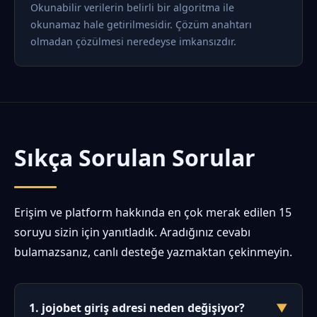
Okunabilir verilerin belirli bir algoritma ile
okunamaz hale getirilmesidir. Çözüm anahtarı
olmadan çözülmesi neredeyse imkansızdır.
Sıkça Sorulan Sorular
Erişim ve platform hakkında en çok merak edilen 15
soruyu sizin için yanıtladık. Aradığınız cevabı
bulamazsanız, canlı desteğe yazmaktan çekinmeyin.
1. jojobet giriş adresi neden değişiyor?
▼