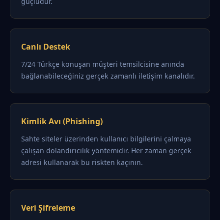
güçlüdür.
Canlı Destek
7/24 Türkçe konuşan müşteri temsilcisine anında
bağlanabileceğiniz gerçek zamanlı iletişim kanalıdır.
Kimlik Avı (Phishing)
Sahte siteler üzerinden kullanıcı bilgilerini çalmaya
çalışan dolandırıcılık yöntemidir. Her zaman gerçek
adresi kullanarak bu riskten kaçının.
Veri Şifreleme