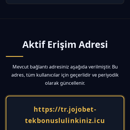
Aktif Erişim Adresi
Mevcut bağlantı adresiniz aşağıda verilmiştir. Bu
adres, tüm kullanıcılar için geçerlidir ve periyodik
olarak güncellenir.
https://tr.jojobet-
tekbonuslulinkiniz.icu