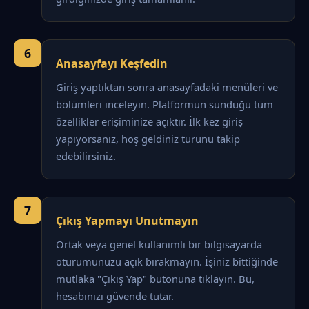
6
Anasayfayı Keşfedin
Giriş yaptıktan sonra anasayfadaki menüleri ve
bölümleri inceleyin. Platformun sunduğu tüm
özellikler erişiminize açıktır. İlk kez giriş
yapıyorsanız, hoş geldiniz turunu takip
edebilirsiniz.
7
Çıkış Yapmayı Unutmayın
Ortak veya genel kullanımlı bir bilgisayarda
oturumunuzu açık bırakmayın. İşiniz bittiğinde
mutlaka "Çıkış Yap" butonuna tıklayın. Bu,
hesabınızı güvende tutar.