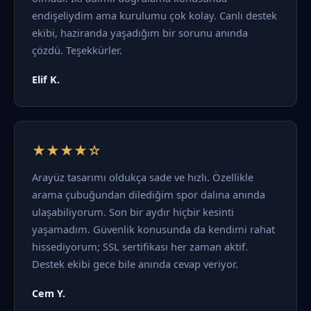
endişeliydim ama kurulumu çok kolay. Canlı destek
ekibi, haziranda yaşadığım bir sorunu anında
çözdü. Teşekkürler.
Elif K.
★★★★☆
Arayüz tasarımı oldukça sade ve hızlı. Özellikle
arama çubuğundan dilediğim spor dalına anında
ulaşabiliyorum. Son bir aydır hiçbir kesinti
yaşamadım. Güvenlik konusunda da kendimi rahat
hissediyorum; SSL sertifikası her zaman aktif.
Destek ekibi gece bile anında cevap veriyor.
Cem Y.