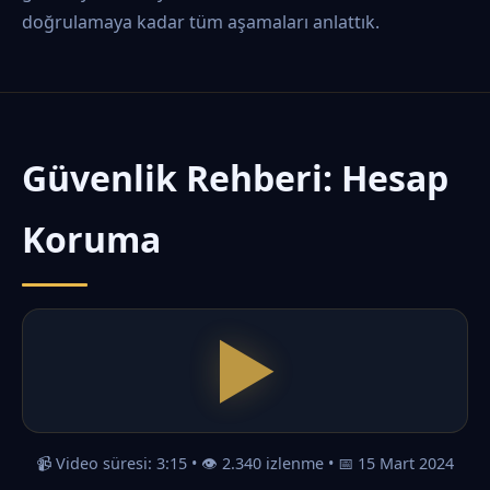
doğrulamaya kadar tüm aşamaları anlattık.
Güvenlik Rehberi: Hesap
Koruma
📹 Video süresi: 3:15 • 👁️ 2.340 izlenme • 📅 15 Mart 2024