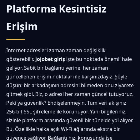
Platforma Kesintisiz
Erişim
İnternet adresleri zaman zaman değişiklik
gösterebilir.
jojobet giriş
işte bu noktada önemli hale
geliyor. Sabit bir bağlantı yerine, her zaman
güncellenen erişim noktaları ile karşınızdayız. Şöyle
düşün: bir arkadaşının adresini bilmeden onu ziyarete
gitmek gibi. Biz, o adresi her zaman güncel tutuyoruz.
Peki ya güvenlik? Endişelenmeyin. Tüm veri akışınız
256-bit SSL şifreleme ile korunuyor. Yani bilgileriniz,
sizinle platform arasında güvenli bir tünelde yol alıyor.
Bu, Özellikle halka açık Wi-Fi ağlarında ekstra bir
güvence sağlıyor. Bağlantı hızı konusunda ise