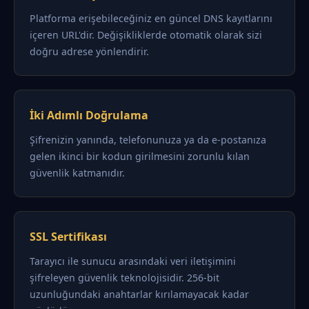
Platforma erişebileceğiniz en güncel DNS kayıtlarını
içeren URL'dir. Değişikliklerde otomatik olarak sizi
doğru adrese yönlendirir.
İki Adımlı Doğrulama
Şifrenizin yanında, telefonunuza ya da e-postanıza
gelen ikinci bir kodun girilmesini zorunlu kılan
güvenlik katmanıdır.
SSL Sertifikası
Tarayıcı ile sunucu arasındaki veri iletişimini
şifreleyen güvenlik teknolojisidir. 256-bit
uzunluğundaki anahtarlar kırılamayacak kadar