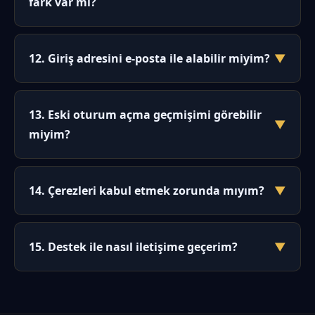
fark var mı?
en hızlı ve en stabil yoldur.
Temel özellikler aynıdır. Uygulama, anında
bildirimler ve daha hızlı erişim sunar. Tarayıcı
12. Giriş adresini e-posta ile alabilir miyim?
▼
versiyonu ise herhangi bir kurulum gerektirmez. İkisi
arasında veri senkronizasyonu sorunsuz çalışır.
Evet, giriş adresini e-posta bültenine abone olarak
düzenli olarak alabilirsiniz. Ayrıca adres değişikliği
13. Eski oturum açma geçmişimi görebilir
▼
olduğunda otomatik bir bildirim gönderilir. Bu
miyim?
özelliği hesap ayarlarınızdan aktifleştirebilirsiniz.
Evet, hesap güvenliği bölümünde son 10 oturum
açma girişinizi görüntüleyebilirsiniz. Burada tarih,
14. Çerezleri kabul etmek zorunda mıyım?
▼
saat ve IP adresi bilgileri yer alır. Şüpheli bir giriş fark
ederseniz, şifrenizi hemen değiştirin.
Zorunlu çerezler, platformun temel işlevleri için
gereklidir. Tercih ve istatistik çerezlerini ise
15. Destek ile nasıl iletişime geçerim?
▼
ayarlardan yönetebilirsiniz. Ancak bazı özellikler,
çerezler devre dışı bırakıldığında tam çalışmayabilir.
Sayfadaki canlı destek penceresinden anında mesaj
Örneğin, hatırlama özelliği.
gönderebilirsiniz. Ayrıca e-posta destek hattına
[email protected] adresinden ulaşabilirsiniz.