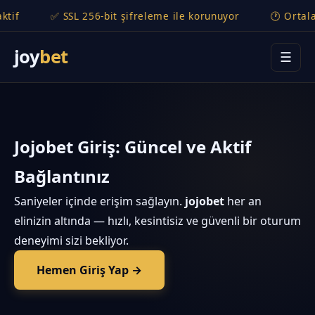
✅ SSL 256-bit şifreleme ile korunuyor
🕐 Ortalama e
joy
bet
☰
Jojobet Giriş: Güncel ve Aktif
Bağlantınız
Saniyeler içinde erişim sağlayın.
jojobet
her an
elinizin altında — hızlı, kesintisiz ve güvenli bir oturum
deneyimi sizi bekliyor.
Hemen Giriş Yap →