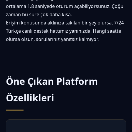
ortalama 1.8 saniyede oturum açabiliyorsunuz. Çoğu
zaman bu süre çok daha kısa.
Erişim konusunda aklınıza takılan bir şey olursa, 7/24
Türkçe canlı destek hattımız yanınızda. Hangi saatte
olursa olsun, sorularınız yanıtsız kalmıyor.
Öne Çıkan Platform
Özellikleri