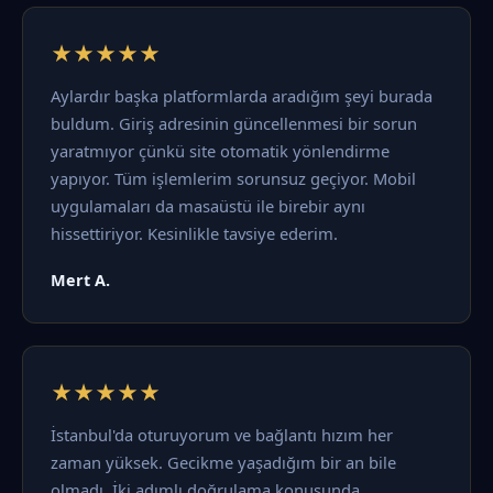
★★★★★
Aylardır başka platformlarda aradığım şeyi burada
buldum. Giriş adresinin güncellenmesi bir sorun
yaratmıyor çünkü site otomatik yönlendirme
yapıyor. Tüm işlemlerim sorunsuz geçiyor. Mobil
uygulamaları da masaüstü ile birebir aynı
hissettiriyor. Kesinlikle tavsiye ederim.
Mert A.
★★★★★
İstanbul'da oturuyorum ve bağlantı hızım her
zaman yüksek. Gecikme yaşadığım bir an bile
olmadı. İki adımlı doğrulama konusunda