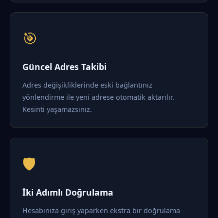
🎯
Güncel Adres Takibi
Adres değişikliklerinde eski bağlantınız
yönlendirme ile yeni adrese otomatik aktarılır.
Kesinti yaşamazsınız.
🛡️
İki Adımlı Doğrulama
Hesabınıza giriş yaparken ekstra bir doğrulama