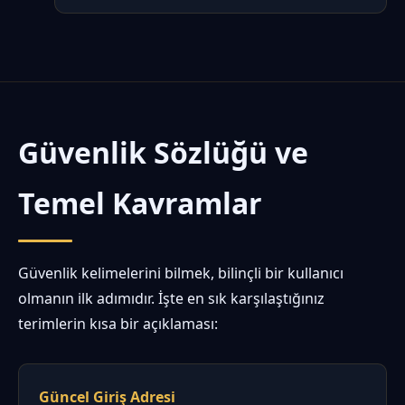
Güvenlik Sözlüğü ve
Temel Kavramlar
Güvenlik kelimelerini bilmek, bilinçli bir kullanıcı
olmanın ilk adımıdır. İşte en sık karşılaştığınız
terimlerin kısa bir açıklaması:
Güncel Giriş Adresi