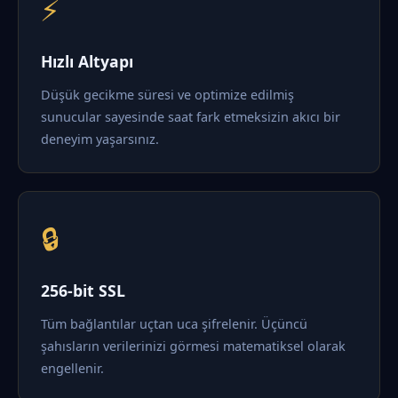
⚡
Hızlı Altyapı
Düşük gecikme süresi ve optimize edilmiş
sunucular sayesinde saat fark etmeksizin akıcı bir
deneyim yaşarsınız.
🔒
256-bit SSL
Tüm bağlantılar uçtan uca şifrelenir. Üçüncü
şahısların verilerinizi görmesi matematiksel olarak
engellenir.