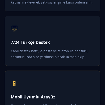
katmanı ekleyerek yetkisiz erişime karşı önlem alın.
💬
7/24 Türkçe Destek
Canlı destek hattı, e-posta ve telefon ile her türlü
sorununuzda size yardımcı olacak uzman ekip.
📱
Mobil Uyumlu Arayüz