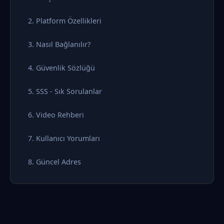
2. Platform Özellikleri
3. Nasıl Bağlanılır?
4. Güvenlik Sözlüğü
5. SSS - Sık Sorulanlar
6. Video Rehberi
7. Kullanıcı Yorumları
8. Güncel Adres