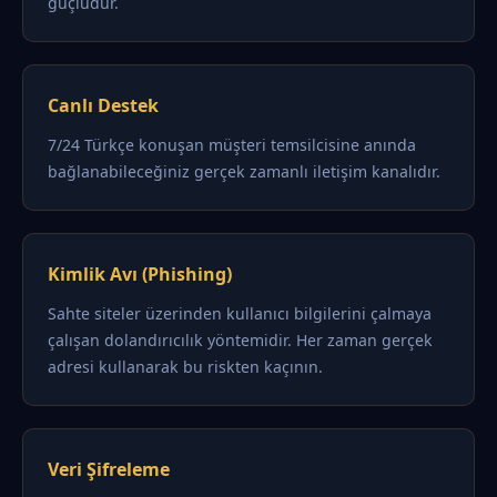
güçlüdür.
Canlı Destek
7/24 Türkçe konuşan müşteri temsilcisine anında
bağlanabileceğiniz gerçek zamanlı iletişim kanalıdır.
Kimlik Avı (Phishing)
Sahte siteler üzerinden kullanıcı bilgilerini çalmaya
çalışan dolandırıcılık yöntemidir. Her zaman gerçek
adresi kullanarak bu riskten kaçının.
Veri Şifreleme