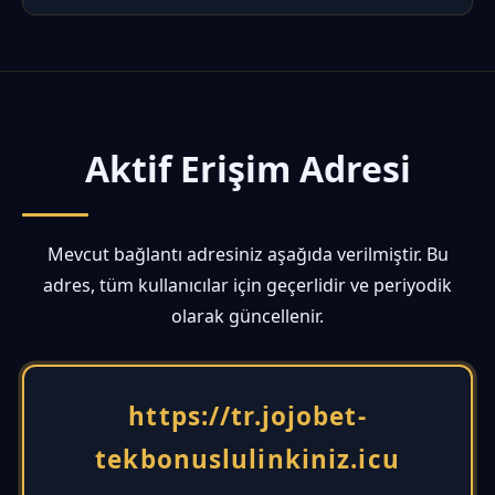
Aktif Erişim Adresi
Mevcut bağlantı adresiniz aşağıda verilmiştir. Bu
adres, tüm kullanıcılar için geçerlidir ve periyodik
olarak güncellenir.
https://tr.jojobet-
tekbonuslulinkiniz.icu