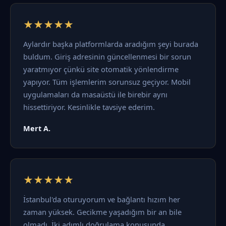
★★★★★
Aylardır başka platformlarda aradığım şeyi burada
buldum. Giriş adresinin güncellenmesi bir sorun
yaratmıyor çünkü site otomatik yönlendirme
yapıyor. Tüm işlemlerim sorunsuz geçiyor. Mobil
uygulamaları da masaüstü ile birebir aynı
hissettiriyor. Kesinlikle tavsiye ederim.
Mert A.
★★★★★
İstanbul'da oturuyorum ve bağlantı hızım her
zaman yüksek. Gecikme yaşadığım bir an bile
olmadı. İki adımlı doğrulama konusunda