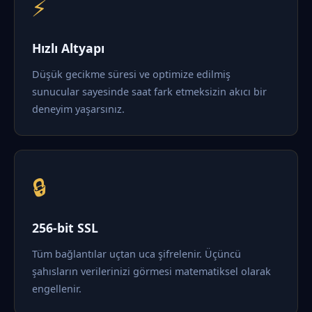
⚡
Hızlı Altyapı
Düşük gecikme süresi ve optimize edilmiş
sunucular sayesinde saat fark etmeksizin akıcı bir
deneyim yaşarsınız.
🔒
256-bit SSL
Tüm bağlantılar uçtan uca şifrelenir. Üçüncü
şahısların verilerinizi görmesi matematiksel olarak
engellenir.