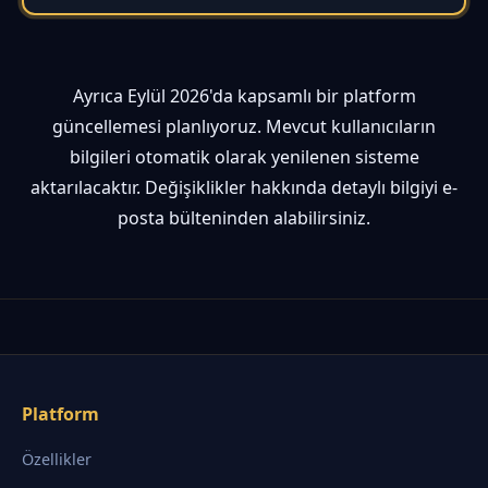
Ayrıca Eylül 2026'da kapsamlı bir platform
güncellemesi planlıyoruz. Mevcut kullanıcıların
bilgileri otomatik olarak yenilenen sisteme
aktarılacaktır. Değişiklikler hakkında detaylı bilgiyi e-
posta bülteninden alabilirsiniz.
Platform
Özellikler