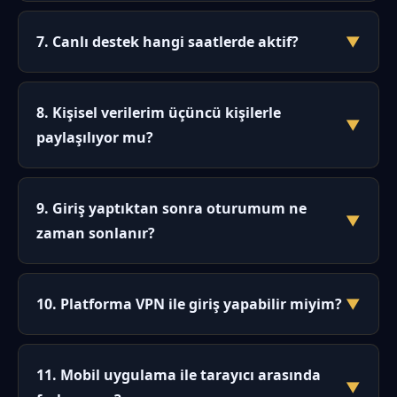
şifrenizi belirleyebilirsiniz. İşlem genellikle 2-3 dakika
Zorunlu değildir, ancak hesabınızı korumak için
sürer.
şiddetle tavsiye edilir. Özellikle farklı cihazlardan giriş
7. Canlı destek hangi saatlerde aktif?
▼
yapıyorsanız, bu katman hesabınıza yetkisiz erişimi
büyük ölçüde engeller. Ayarlar menüsünden anında
Canlı destek 7/24 kesintisiz hizmet verir. Uzman
aktifleştirebilirsiniz.
Türkçe ekip; sabah 03:00'te, öğle 12:00'de veya gece
8. Kişisel verilerim üçüncü kişilerle
▼
yarısı fark etmeksizin tüm sorularınızı yanıtlar.
paylaşılıyor mu?
Ortalama ilk yanıt süresi 45 saniyedir.
Hayır. Kişisel verileriniz, KVKK kapsamında korunur
ve üçüncü taraflarla asla paylaşılmaz. Tüm veriler
9. Giriş yaptıktan sonra oturumum ne
▼
256-bit SSL şifreleme ile saklanır. Adresiniz, e-
zaman sonlanır?
postanız gibi bilgiler yalnızca kimlik doğrulama ve
güvenlik amacıyla kullanılır.
Oturumunuz 30 dakika boyunca hareketsiz
kaldığında otomatik olarak sonlanır. Bu, hesabınızı
10. Platforma VPN ile giriş yapabilir miyim?
▼
korumak için alınan standart bir önlemdir. Ayrıca
farklı bir IP adresinden giriş yapıldığını tespit
Evet, VPN kullanımı platform tarafından
edersek sizi bilgilendiririz.
engellenmez. Ancak hızınız düşebilir. Gecikme süresi
11. Mobil uygulama ile tarayıcı arasında
▼
30-50 ms artabilir. Giriş adresini kullanmak genellikle