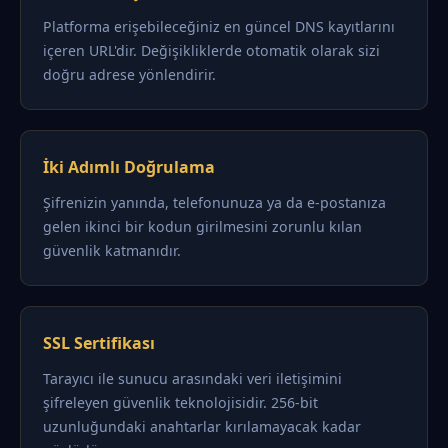
Platforma erişebileceğiniz en güncel DNS kayıtlarını
içeren URL'dir. Değişikliklerde otomatik olarak sizi
doğru adrese yönlendirir.
İki Adımlı Doğrulama
Şifrenizin yanında, telefonunuza ya da e-postanıza
gelen ikinci bir kodun girilmesini zorunlu kılan
güvenlik katmanıdır.
SSL Sertifikası
Tarayıcı ile sunucu arasındaki veri iletişimini
şifreleyen güvenlik teknolojisidir. 256-bit
uzunluğundaki anahtarlar kırılamayacak kadar