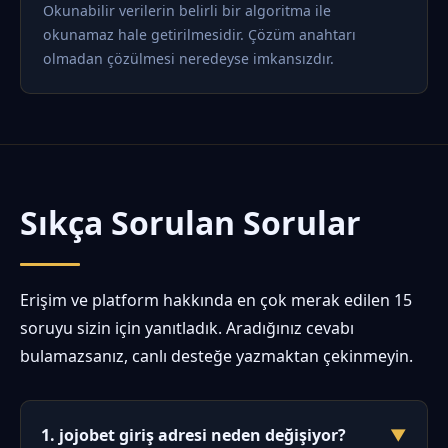
Okunabilir verilerin belirli bir algoritma ile
okunamaz hale getirilmesidir. Çözüm anahtarı
olmadan çözülmesi neredeyse imkansızdır.
Sıkça Sorulan Sorular
Erişim ve platform hakkında en çok merak edilen 15
soruyu sizin için yanıtladık. Aradığınız cevabı
bulamazsanız, canlı desteğe yazmaktan çekinmeyin.
1. jojobet giriş adresi neden değişiyor?
▼