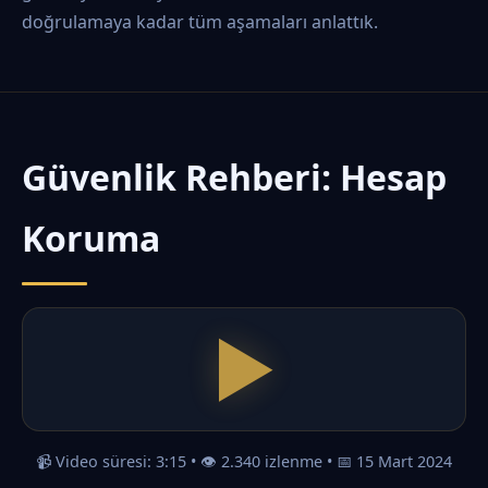
doğrulamaya kadar tüm aşamaları anlattık.
Güvenlik Rehberi: Hesap
Koruma
📹 Video süresi: 3:15 • 👁️ 2.340 izlenme • 📅 15 Mart 2024