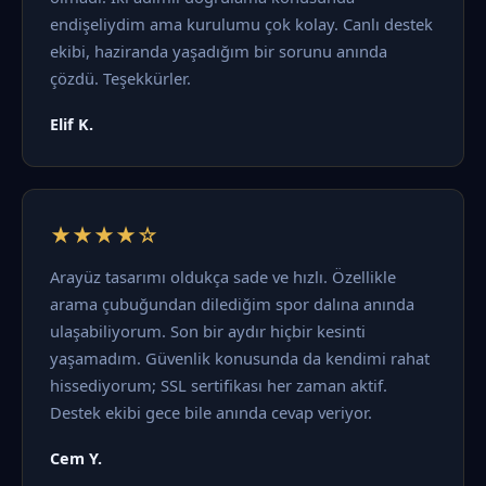
endişeliydim ama kurulumu çok kolay. Canlı destek
ekibi, haziranda yaşadığım bir sorunu anında
çözdü. Teşekkürler.
Elif K.
★★★★☆
Arayüz tasarımı oldukça sade ve hızlı. Özellikle
arama çubuğundan dilediğim spor dalına anında
ulaşabiliyorum. Son bir aydır hiçbir kesinti
yaşamadım. Güvenlik konusunda da kendimi rahat
hissediyorum; SSL sertifikası her zaman aktif.
Destek ekibi gece bile anında cevap veriyor.
Cem Y.