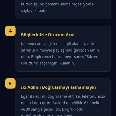
kurulduğunu gösterir. Kilit simgesi yoksa
sayfayı kapatın.
4
Bilgilerinizle Oturum Açın
Kullanıcı adı ve şifrenizi ilgili alanlara girin.
Şifrenizi kimseyle paylaşmadığınızdan emin
olun. Bilgilerinizi hatırlamıyorsanız, "Şifremi
Unuttum" seçeneğini kullanın.
5
İki Adımlı Doğrulamayı Tamamlayın
Eğer iki adımlı doğrulama aktifse, telefonunuza
gelen kodu girin. Bu kod genellikle 6 hanelidir
ve 30 saniye geçerlidir. Doğru kodu
girdiğinizde giriş tamamlanır.