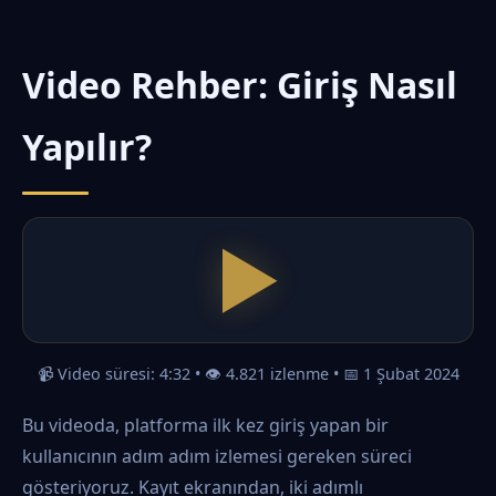
Ortalama e-posta yanıt süresi 2 saat içindedir.
Haftanın her günü, günün her saati aktifiz.
Video Rehber: Giriş Nasıl
Yapılır?
📹 Video süresi: 4:32 • 👁️ 4.821 izlenme • 📅 1 Şubat 2024
Bu videoda, platforma ilk kez giriş yapan bir
kullanıcının adım adım izlemesi gereken süreci
gösteriyoruz. Kayıt ekranından, iki adımlı