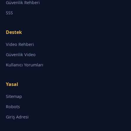
Güvenlik Rehberi
SSS
Destek
Video Rehberi
Güvenlik Video
Kullanıcı Yorumları
Yasal
Sitemap
Robots
Giriş Adresi