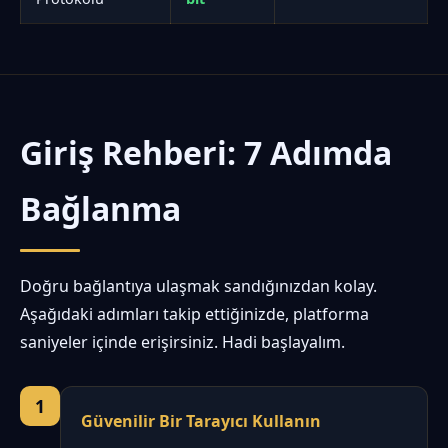
Giriş Rehberi: 7 Adımda
Bağlanma
Doğru bağlantıya ulaşmak sandığınızdan kolay.
Aşağıdaki adımları takip ettiğinizde, platforma
saniyeler içinde erişirsiniz. Hadi başlayalım.
1
Güvenilir Bir Tarayıcı Kullanın