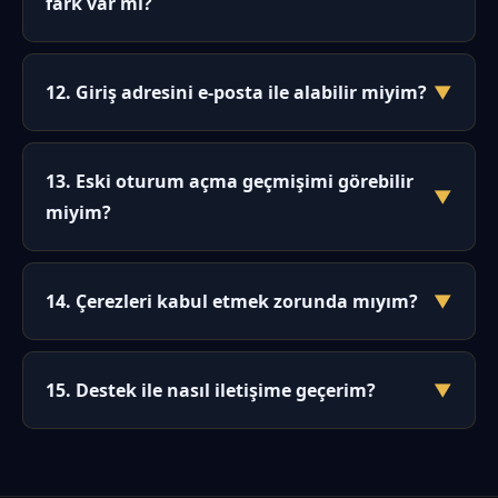
fark var mı?
en hızlı ve en stabil yoldur.
Temel özellikler aynıdır. Uygulama, anında
bildirimler ve daha hızlı erişim sunar. Tarayıcı
12. Giriş adresini e-posta ile alabilir miyim?
▼
versiyonu ise herhangi bir kurulum gerektirmez. İkisi
arasında veri senkronizasyonu sorunsuz çalışır.
Evet, giriş adresini e-posta bültenine abone olarak
düzenli olarak alabilirsiniz. Ayrıca adres değişikliği
13. Eski oturum açma geçmişimi görebilir
▼
olduğunda otomatik bir bildirim gönderilir. Bu
miyim?
özelliği hesap ayarlarınızdan aktifleştirebilirsiniz.
Evet, hesap güvenliği bölümünde son 10 oturum
açma girişinizi görüntüleyebilirsiniz. Burada tarih,
14. Çerezleri kabul etmek zorunda mıyım?
▼
saat ve IP adresi bilgileri yer alır. Şüpheli bir giriş fark
ederseniz, şifrenizi hemen değiştirin.
Zorunlu çerezler, platformun temel işlevleri için
gereklidir. Tercih ve istatistik çerezlerini ise
15. Destek ile nasıl iletişime geçerim?
▼
ayarlardan yönetebilirsiniz. Ancak bazı özellikler,
çerezler devre dışı bırakıldığında tam çalışmayabilir.
Sayfadaki canlı destek penceresinden anında mesaj
Örneğin, hatırlama özelliği.
gönderebilirsiniz. Ayrıca e-posta destek hattına
[email protected] adresinden ulaşabilirsiniz.