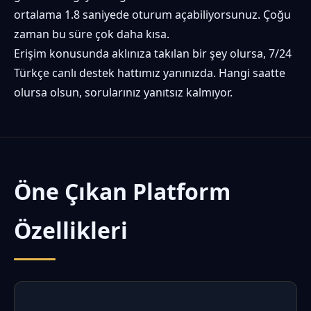
ortalama 1.8 saniyede oturum açabiliyorsunuz. Çoğu
zaman bu süre çok daha kısa.
Erişim konusunda aklınıza takılan bir şey olursa, 7/24
Türkçe canlı destek hattımız yanınızda. Hangi saatte
olursa olsun, sorularınız yanıtsız kalmıyor.
Öne Çıkan Platform
Özellikleri