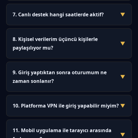
şifrenizi belirleyebilirsiniz. İşlem genellikle 2-3 dakika
Zorunlu değildir, ancak hesabınızı korumak için
sürer.
şiddetle tavsiye edilir. Özellikle farklı cihazlardan giriş
7. Canlı destek hangi saatlerde aktif?
▼
yapıyorsanız, bu katman hesabınıza yetkisiz erişimi
büyük ölçüde engeller. Ayarlar menüsünden anında
Canlı destek 7/24 kesintisiz hizmet verir. Uzman
aktifleştirebilirsiniz.
Türkçe ekip; sabah 03:00'te, öğle 12:00'de veya gece
8. Kişisel verilerim üçüncü kişilerle
▼
yarısı fark etmeksizin tüm sorularınızı yanıtlar.
paylaşılıyor mu?
Ortalama ilk yanıt süresi 45 saniyedir.
Hayır. Kişisel verileriniz, KVKK kapsamında korunur
ve üçüncü taraflarla asla paylaşılmaz. Tüm veriler
9. Giriş yaptıktan sonra oturumum ne
▼
256-bit SSL şifreleme ile saklanır. Adresiniz, e-
zaman sonlanır?
postanız gibi bilgiler yalnızca kimlik doğrulama ve
güvenlik amacıyla kullanılır.
Oturumunuz 30 dakika boyunca hareketsiz
kaldığında otomatik olarak sonlanır. Bu, hesabınızı
10. Platforma VPN ile giriş yapabilir miyim?
▼
korumak için alınan standart bir önlemdir. Ayrıca
farklı bir IP adresinden giriş yapıldığını tespit
Evet, VPN kullanımı platform tarafından
edersek sizi bilgilendiririz.
engellenmez. Ancak hızınız düşebilir. Gecikme süresi
11. Mobil uygulama ile tarayıcı arasında
▼
30-50 ms artabilir. Giriş adresini kullanmak genellikle