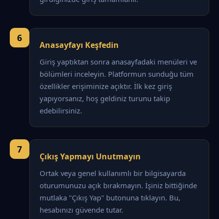
6
Anasayfayı Keşfedin
Giriş yaptıktan sonra anasayfadaki menüleri ve
bölümleri inceleyin. Platformun sunduğu tüm
özellikler erişiminize açıktır. İlk kez giriş
yapıyorsanız, hoş geldiniz turunu takip
edebilirsiniz.
7
Çıkış Yapmayı Unutmayın
Ortak veya genel kullanımlı bir bilgisayarda
oturumunuzu açık bırakmayın. İşiniz bittiğinde
mutlaka "Çıkış Yap" butonuna tıklayın. Bu,
hesabınızı güvende tutar.