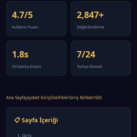
4.7/5
2,847+
Kullanıcı Puanı
Değerlendirme
1.8s
7/24
Ortalama Erişim
Türkçe Destek
Ana Sayfa
jojobet Giriş
Özellikler
Giriş Rehberi
SSS
📋 Sayfa İçeriği
1. Giriş