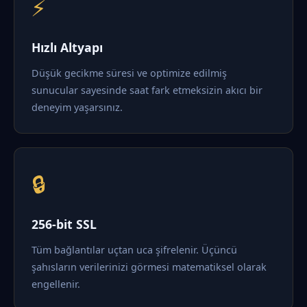
⚡
Hızlı Altyapı
Düşük gecikme süresi ve optimize edilmiş
sunucular sayesinde saat fark etmeksizin akıcı bir
deneyim yaşarsınız.
🔒
256-bit SSL
Tüm bağlantılar uçtan uca şifrelenir. Üçüncü
şahısların verilerinizi görmesi matematiksel olarak
engellenir.