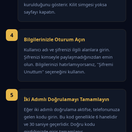
kurulduğunu gösterir. Kilit simgesi yoksa
sayfayı kapatın.
4
Bilgilerinizle Oturum Açın
Kullanıcı adı ve şifrenizi ilgili alanlara girin.
Şifrenizi kimseyle paylaşmadığınızdan emin
olun. Bilgilerinizi hatırlamıyorsanız, "Şifremi
Unuttum" seçeneğini kullanın.
5
İki Adımlı Doğrulamayı Tamamlayın
Eğer iki adımlı doğrulama aktifse, telefonunuza
gelen kodu girin. Bu kod genellikle 6 hanelidir
ve 30 saniye geçerlidir. Doğru kodu
girdiğinizde giriş tamamlanır.