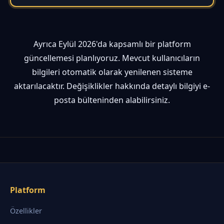
Ayrıca Eylül 2026'da kapsamlı bir platform
güncellemesi planlıyoruz. Mevcut kullanıcıların
bilgileri otomatik olarak yenilenen sisteme
aktarılacaktır. Değişiklikler hakkında detaylı bilgiyi e-
posta bülteninden alabilirsiniz.
Platform
Özellikler