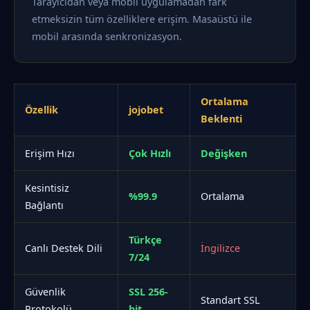
Tarayıcıdan veya mobil uygulamadan fark
etmeksizin tüm özelliklere erişim. Masaüstü ile
mobil arasında senkronizasyon.
Ortalama
Özellik
jojobet
Beklenti
Erişim Hızı
Çok Hızlı
Değişken
Kesintisiz
%99.9
Ortalama
Bağlantı
Türkçe
Canlı Destek Dili
İngilizce
7/24
Güvenlik
SSL 256-
Standart SSL
Protokolü
bit