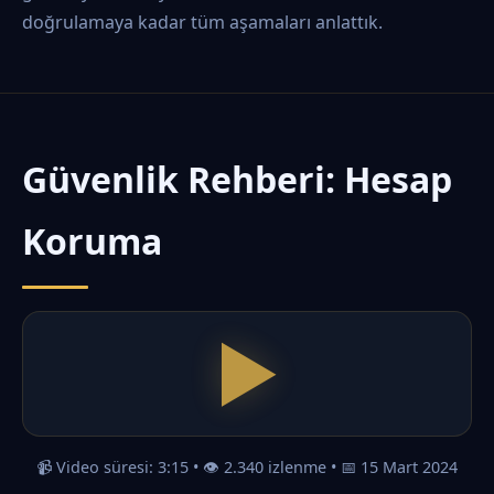
doğrulamaya kadar tüm aşamaları anlattık.
Güvenlik Rehberi: Hesap
Koruma
📹 Video süresi: 3:15 • 👁️ 2.340 izlenme • 📅 15 Mart 2024