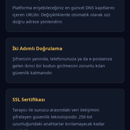
Platforma erişebileceğiniz en güncel DNS kayıtlarını
içeren URL'dir. Değişikliklerde otomatik olarak sizi
doğru adrese yönlendirir.
İki Adımlı Doğrulama
Şifrenizin yanında, telefonunuza ya da e-postanıza
gelen ikinci bir kodun girilmesini zorunlu kılan
güvenlik katmanıdır.
SSL Sertifikası
Tarayıcı ile sunucu arasındaki veri iletişimini
şifreleyen güvenlik teknolojisidir. 256-bit
uzunluğundaki anahtarlar kırılamayacak kadar