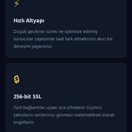
⚡
Hızlı Altyapı
Düşük gecikme süresi ve optimize edilmiş
sunucular sayesinde saat fark etmeksizin akıcı bir
deneyim yaşarsınız.
🔒
256-bit SSL
Tüm bağlantılar uçtan uca şifrelenir. Üçüncü
şahısların verilerinizi görmesi matematiksel olarak
engellenir.