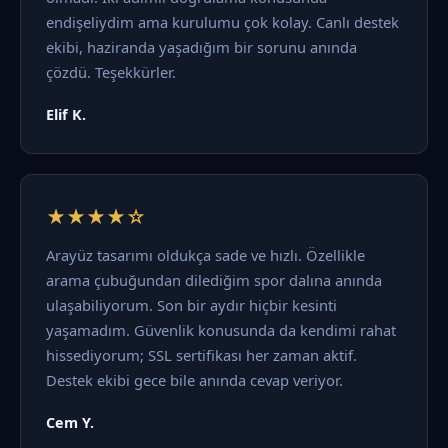
endişeliydim ama kurulumu çok kolay. Canlı destek
ekibi, haziranda yaşadığım bir sorunu anında
çözdü. Teşekkürler.
Elif K.
★★★★☆
Arayüz tasarımı oldukça sade ve hızlı. Özellikle
arama çubuğundan dilediğim spor dalına anında
ulaşabiliyorum. Son bir aydır hiçbir kesinti
yaşamadım. Güvenlik konusunda da kendimi rahat
hissediyorum; SSL sertifikası her zaman aktif.
Destek ekibi gece bile anında cevap veriyor.
Cem Y.