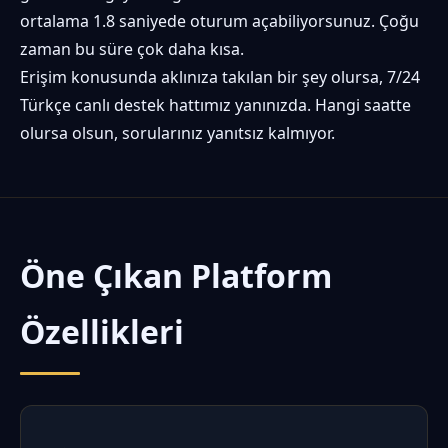
ortalama 1.8 saniyede oturum açabiliyorsunuz. Çoğu
zaman bu süre çok daha kısa.
Erişim konusunda aklınıza takılan bir şey olursa, 7/24
Türkçe canlı destek hattımız yanınızda. Hangi saatte
olursa olsun, sorularınız yanıtsız kalmıyor.
Öne Çıkan Platform
Özellikleri