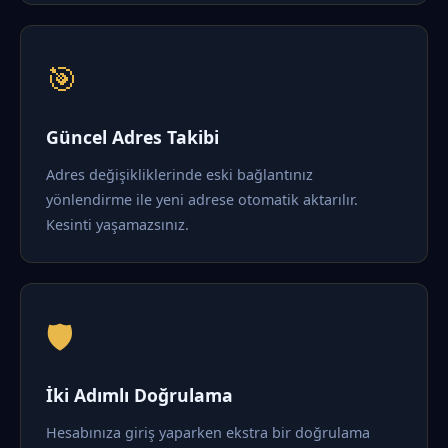
🎯
Güncel Adres Takibi
Adres değişikliklerinde eski bağlantınız
yönlendirme ile yeni adrese otomatik aktarılır.
Kesinti yaşamazsınız.
🛡️
İki Adımlı Doğrulama
Hesabınıza giriş yaparken ekstra bir doğrulama