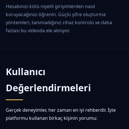
Hesabınızı kötü niyetli girişimlerden nasıl
koruyacağınızı öğrenin. Güçlü şifre oluşturma
yöntemleri, tanımadığınız cihaz kontrolü ve daha
fazlası bu videoda ele alınıyor.
Kullanıcı
Değerlendirmeleri
Gerçek deneyimler, her zaman en iyi rehberdir. İşte
platformu kullanan birkaç kişinin yorumu: