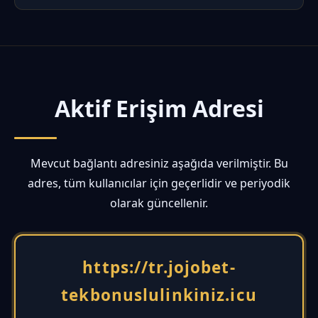
Aktif Erişim Adresi
Mevcut bağlantı adresiniz aşağıda verilmiştir. Bu
adres, tüm kullanıcılar için geçerlidir ve periyodik
olarak güncellenir.
https://tr.jojobet-
tekbonuslulinkiniz.icu