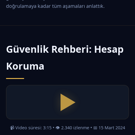
doğrulamaya kadar tüm aşamaları anlattık.
Güvenlik Rehberi: Hesap
Koruma
📹 Video süresi: 3:15 • 👁️ 2.340 izlenme • 📅 15 Mart 2024