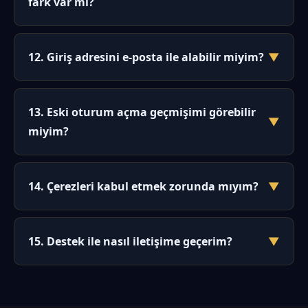
fark var mı?
en hızlı ve en stabil yoldur.
Temel özellikler aynıdır. Uygulama, anında
bildirimler ve daha hızlı erişim sunar. Tarayıcı
12. Giriş adresini e-posta ile alabilir miyim?
▼
versiyonu ise herhangi bir kurulum gerektirmez. İkisi
arasında veri senkronizasyonu sorunsuz çalışır.
Evet, giriş adresini e-posta bültenine abone olarak
düzenli olarak alabilirsiniz. Ayrıca adres değişikliği
13. Eski oturum açma geçmişimi görebilir
▼
olduğunda otomatik bir bildirim gönderilir. Bu
miyim?
özelliği hesap ayarlarınızdan aktifleştirebilirsiniz.
Evet, hesap güvenliği bölümünde son 10 oturum
açma girişinizi görüntüleyebilirsiniz. Burada tarih,
14. Çerezleri kabul etmek zorunda mıyım?
▼
saat ve IP adresi bilgileri yer alır. Şüpheli bir giriş fark
ederseniz, şifrenizi hemen değiştirin.
Zorunlu çerezler, platformun temel işlevleri için
gereklidir. Tercih ve istatistik çerezlerini ise
15. Destek ile nasıl iletişime geçerim?
▼
ayarlardan yönetebilirsiniz. Ancak bazı özellikler,
çerezler devre dışı bırakıldığında tam çalışmayabilir.
Sayfadaki canlı destek penceresinden anında mesaj
Örneğin, hatırlama özelliği.
gönderebilirsiniz. Ayrıca e-posta destek hattına
[email protected] adresinden ulaşabilirsiniz.