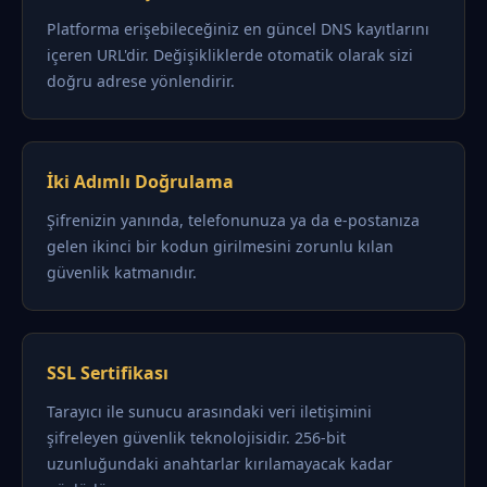
Platforma erişebileceğiniz en güncel DNS kayıtlarını
içeren URL'dir. Değişikliklerde otomatik olarak sizi
doğru adrese yönlendirir.
İki Adımlı Doğrulama
Şifrenizin yanında, telefonunuza ya da e-postanıza
gelen ikinci bir kodun girilmesini zorunlu kılan
güvenlik katmanıdır.
SSL Sertifikası
Tarayıcı ile sunucu arasındaki veri iletişimini
şifreleyen güvenlik teknolojisidir. 256-bit
uzunluğundaki anahtarlar kırılamayacak kadar