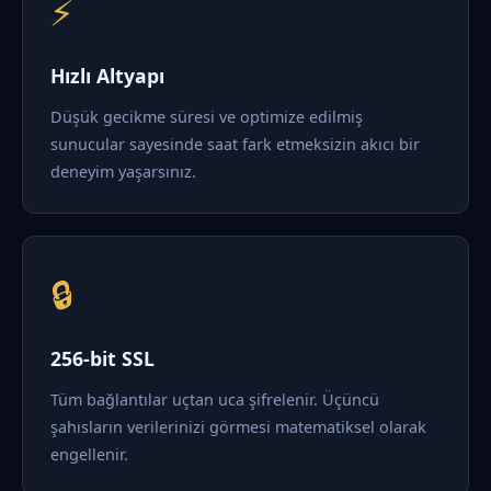
⚡
Hızlı Altyapı
Düşük gecikme süresi ve optimize edilmiş
sunucular sayesinde saat fark etmeksizin akıcı bir
deneyim yaşarsınız.
🔒
256-bit SSL
Tüm bağlantılar uçtan uca şifrelenir. Üçüncü
şahısların verilerinizi görmesi matematiksel olarak
engellenir.