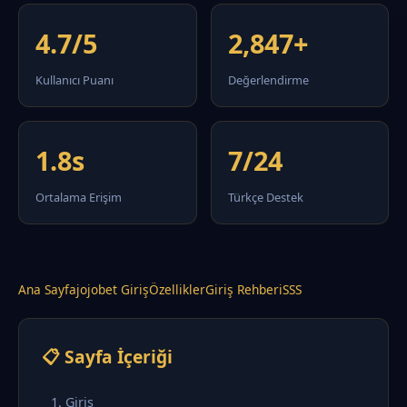
4.7/5
2,847+
Kullanıcı Puanı
Değerlendirme
1.8s
7/24
Ortalama Erişim
Türkçe Destek
Ana Sayfa
jojobet Giriş
Özellikler
Giriş Rehberi
SSS
📋 Sayfa İçeriği
1. Giriş