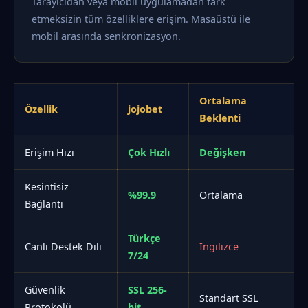
Tarayıcıdan veya mobil uygulamadan fark
etmeksizin tüm özelliklere erişim. Masaüstü ile
mobil arasında senkronizasyon.
Ortalama
Özellik
jojobet
Beklenti
Erişim Hızı
Çok Hızlı
Değişken
Kesintisiz
%99.9
Ortalama
Bağlantı
Türkçe
Canlı Destek Dili
İngilizce
7/24
Güvenlik
SSL 256-
Standart SSL
Protokolü
bit