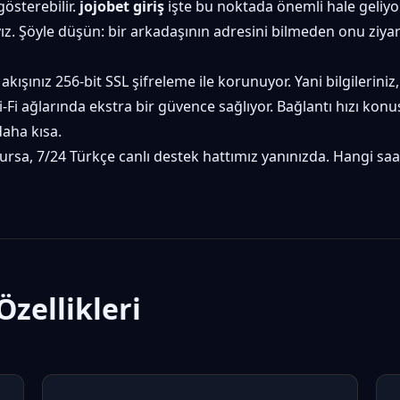
österebilir.
jojobet giriş
işte bu noktada önemli hale geliyor
yız. Şöyle düşün: bir arkadaşının adresini bilmeden onu ziya
ışınız 256-bit SSL şifreleme ile korunuyor. Yani bilgileriniz
 Wi-Fi ağlarında ekstra bir güvence sağlıyor. Bağlantı hızı k
aha kısa.
ursa, 7/24 Türkçe canlı destek hattımız yanınızda. Hangi saat
zellikleri