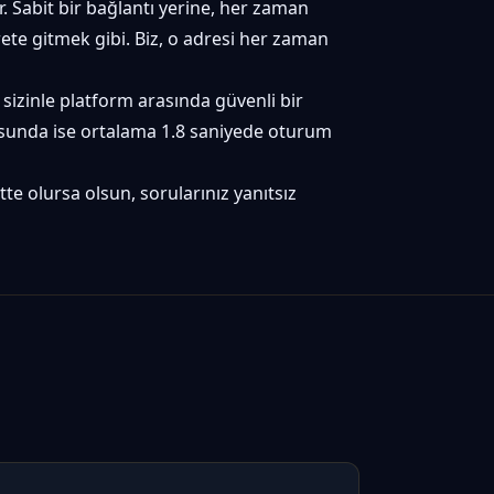
. Sabit bir bağlantı yerine, her zaman
rete gitmek gibi. Biz, o adresi her zaman
, sizinle platform arasında güvenli bir
onusunda ise ortalama 1.8 saniyede oturum
te olursa olsun, sorularınız yanıtsız