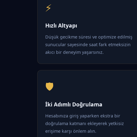
⚡
Hızlı Altyapı
Düşük gecikme süresi ve optimize edilmiş
sunucular sayesinde saat fark etmeksizin
akıcı bir deneyim yaşarsınız.
🛡️
İki Adımlı Doğrulama
Hesabınıza giriş yaparken ekstra bir
doğrulama katmanı ekleyerek yetkisiz
erişime karşı önlem alın.