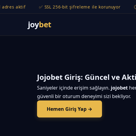
s aktif
✅ SSL 256-bit şifreleme ile korunuyor
🕐 Or
joy
bet
Jojobet Giriş: Güncel ve Akt
Saniyeler içinde erişim sağlayın.
jojobet
her
güvenli bir oturum deneyimi sizi bekliyor.
Hemen Giriş Yap →