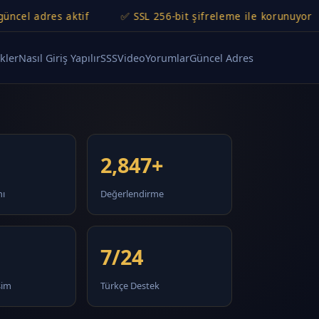
el adres aktif
✅ SSL 256-bit şifreleme ile korunuyor
ikler
Nasıl Giriş Yapılır
SSS
Video
Yorumlar
Güncel Adres
2,847+
nı
Değerlendirme
7/24
şim
Türkçe Destek