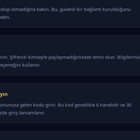
 olup olmadığına bakın. Bu, güvenli bir bağlantı kurulduğunu
patın.
a girin. Şifrenizi kimseyle paylaşmadığınızdan emin olun. Bilgileriniz
eçeneğini kullanın.
yın
fonunuza gelen kodu girin. Bu kod genellikle 6 hanelidir ve 30
izde giriş tamamlanır.