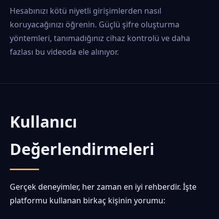
Hesabınızı kötü niyetli girişimlerden nasıl
koruyacağınızı öğrenin. Güçlü şifre oluşturma
yöntemleri, tanımadığınız cihaz kontrolü ve daha
fazlası bu videoda ele alınıyor.
Kullanıcı
Değerlendirmeleri
Gerçek deneyimler, her zaman en iyi rehberdir. İşte
platformu kullanan birkaç kişinin yorumu: