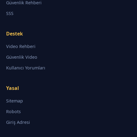
Güvenlik Rehberi
SSS
Destek
Video Rehberi
Güvenlik Video
Kullanıcı Yorumları
Yasal
Sitemap
Robots
Giriş Adresi