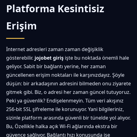
Platforma Kesintisiz
Erişim
İnternet adresleri zaman zaman değişiklik
gösterebilir.
jojobet giriş
işte bu noktada önemli hale
geliyor. Sabit bir bağlantı yerine, her zaman
güncellenen erişim noktaları ile karşınızdayız. Şöyle
düşün: bir arkadaşının adresini bilmeden onu ziyarete
gitmek gibi. Biz, o adresi her zaman güncel tutuyoruz.
Peki ya güvenlik? Endişelenmeyin. Tüm veri akışınız
256-bit SSL şifreleme ile korunuyor. Yani bilgileriniz,
sizinle platform arasında güvenli bir tünelde yol alıyor.
Bu, Özellikle halka açık Wi-Fi ağlarında ekstra bir
güvence sağlıyor. Bağlantı hızı konusunda ise