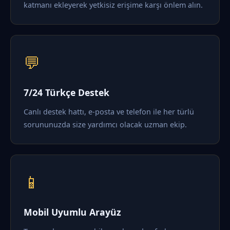
katmanı ekleyerek yetkisiz erişime karşı önlem alın.
💬
7/24 Türkçe Destek
Canlı destek hattı, e-posta ve telefon ile her türlü
sorununuzda size yardımcı olacak uzman ekip.
📱
Mobil Uyumlu Arayüz