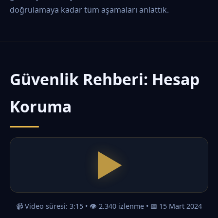
doğrulamaya kadar tüm aşamaları anlattık.
Güvenlik Rehberi: Hesap
Koruma
📹 Video süresi: 3:15 • 👁️ 2.340 izlenme • 📅 15 Mart 2024