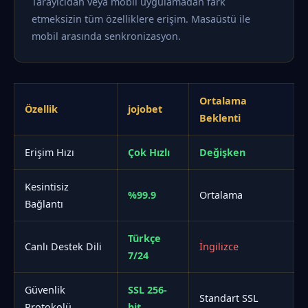
Tarayıcıdan veya mobil uygulamadan fark
etmeksizin tüm özelliklere erişim. Masaüstü ile
mobil arasında senkronizasyon.
Ortalama
Özellik
jojobet
Beklenti
Erişim Hızı
Çok Hızlı
Değişken
Kesintisiz
%99.9
Ortalama
Bağlantı
Türkçe
Canlı Destek Dili
İngilizce
7/24
Güvenlik
SSL 256-
Standart SSL
Protokolü
bit