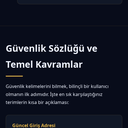
Güvenlik Sözlüğü ve
Temel Kavramlar
Güvenlik kelimelerini bilmek, bilinçli bir kullanıcı
olmanın ilk adımıdır. İşte en sık karşılaştığınız
terimlerin kısa bir açıklaması:
Güncel Giriş Adresi