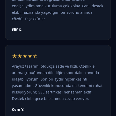
endişeliydim ama kurulumu çok kolay. Canlı destek
ekibi, haziranda yaşadığım bir sorunu anında
çözdü. Teşekkürler.
Elif K.
★★★★☆
Arayüz tasarımı oldukça sade ve hızlı. Özellikle
arama çubuğundan dilediğim spor dalına anında
ulaşabiliyorum. Son bir aydır hiçbir kesinti
yaşamadım. Güvenlik konusunda da kendimi rahat
hissediyorum; SSL sertifikası her zaman aktif.
Destek ekibi gece bile anında cevap veriyor.
Cem Y.