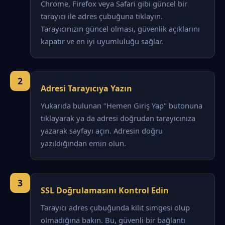
Chrome, Firefox veya Safari gibi güncel bir
tarayıcı ile adres çubuğuna tıklayın.
Tarayıcınızın güncel olması, güvenlik açıklarını
kapatır ve en iyi uyumluluğu sağlar.
2
Adresi Tarayıcıya Yazın
Yukarıda bulunan "Hemen Giriş Yap" butonuna
tıklayarak ya da adresi doğrudan tarayıcınıza
yazarak sayfayı açın. Adresin doğru
yazıldığından emin olun.
3
SSL Doğrulamasını Kontrol Edin
Tarayıcı adres çubuğunda kilit simgesi olup
olmadığına bakın. Bu, güvenli bir bağlantı