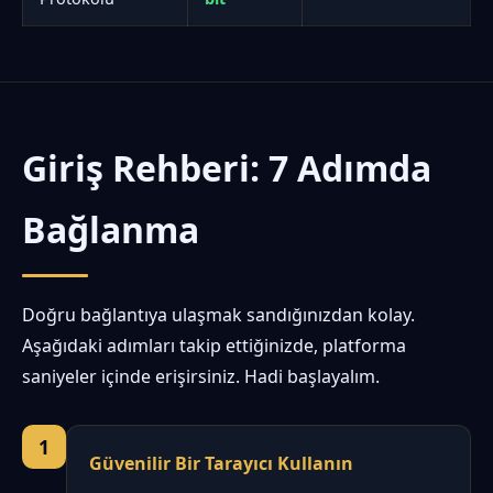
Giriş Rehberi: 7 Adımda
Bağlanma
Doğru bağlantıya ulaşmak sandığınızdan kolay.
Aşağıdaki adımları takip ettiğinizde, platforma
saniyeler içinde erişirsiniz. Hadi başlayalım.
1
Güvenilir Bir Tarayıcı Kullanın