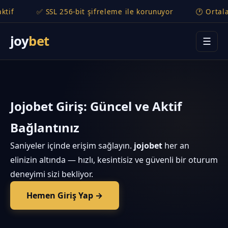
✅ SSL 256-bit şifreleme ile korunuyor
🕐 Ortalama e
joy
bet
☰
Jojobet Giriş: Güncel ve Aktif
Bağlantınız
Saniyeler içinde erişim sağlayın.
jojobet
her an
elinizin altında — hızlı, kesintisiz ve güvenli bir oturum
deneyimi sizi bekliyor.
Hemen Giriş Yap →