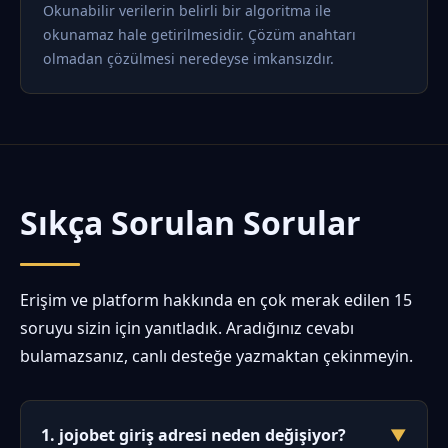
Okunabilir verilerin belirli bir algoritma ile
okunamaz hale getirilmesidir. Çözüm anahtarı
olmadan çözülmesi neredeyse imkansızdır.
Sıkça Sorulan Sorular
Erişim ve platform hakkında en çok merak edilen 15
soruyu sizin için yanıtladık. Aradığınız cevabı
bulamazsanız, canlı desteğe yazmaktan çekinmeyin.
1. jojobet giriş adresi neden değişiyor?
▼