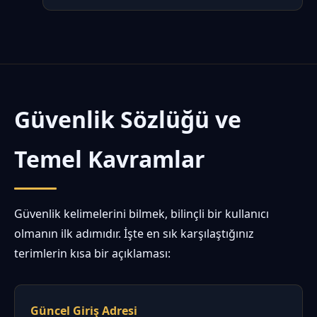
Güvenlik Sözlüğü ve
Temel Kavramlar
Güvenlik kelimelerini bilmek, bilinçli bir kullanıcı
olmanın ilk adımıdır. İşte en sık karşılaştığınız
terimlerin kısa bir açıklaması:
Güncel Giriş Adresi