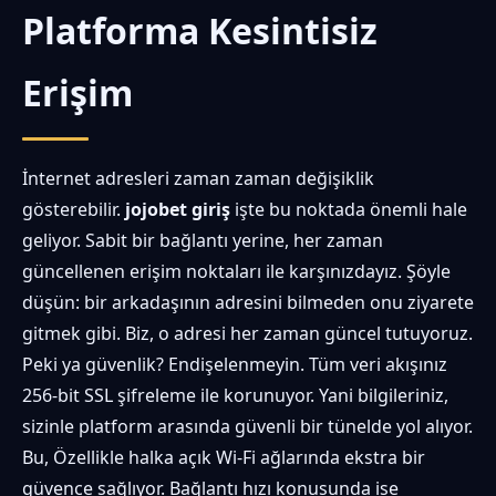
Platforma Kesintisiz
Erişim
İnternet adresleri zaman zaman değişiklik
gösterebilir.
jojobet giriş
işte bu noktada önemli hale
geliyor. Sabit bir bağlantı yerine, her zaman
güncellenen erişim noktaları ile karşınızdayız. Şöyle
düşün: bir arkadaşının adresini bilmeden onu ziyarete
gitmek gibi. Biz, o adresi her zaman güncel tutuyoruz.
Peki ya güvenlik? Endişelenmeyin. Tüm veri akışınız
256-bit SSL şifreleme ile korunuyor. Yani bilgileriniz,
sizinle platform arasında güvenli bir tünelde yol alıyor.
Bu, Özellikle halka açık Wi-Fi ağlarında ekstra bir
güvence sağlıyor. Bağlantı hızı konusunda ise