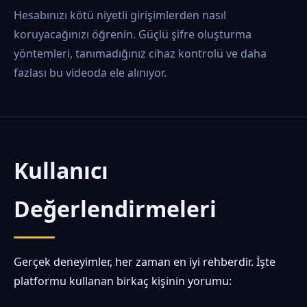
Hesabınızı kötü niyetli girişimlerden nasıl
koruyacağınızı öğrenin. Güçlü şifre oluşturma
yöntemleri, tanımadığınız cihaz kontrolü ve daha
fazlası bu videoda ele alınıyor.
Kullanıcı
Değerlendirmeleri
Gerçek deneyimler, her zaman en iyi rehberdir. İşte
platformu kullanan birkaç kişinin yorumu: