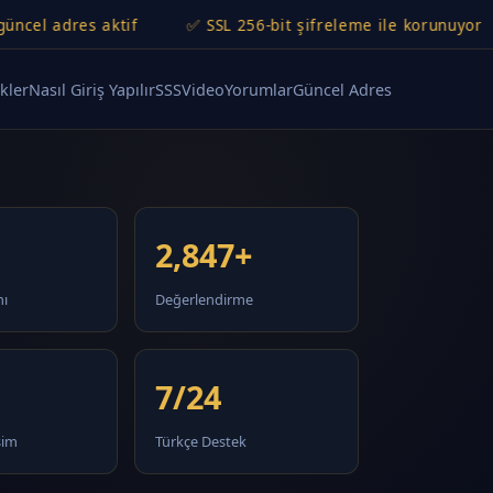
l adres aktif
✅ SSL 256-bit şifreleme ile korunuyor
ikler
Nasıl Giriş Yapılır
SSS
Video
Yorumlar
Güncel Adres
2,847+
nı
Değerlendirme
7/24
şim
Türkçe Destek