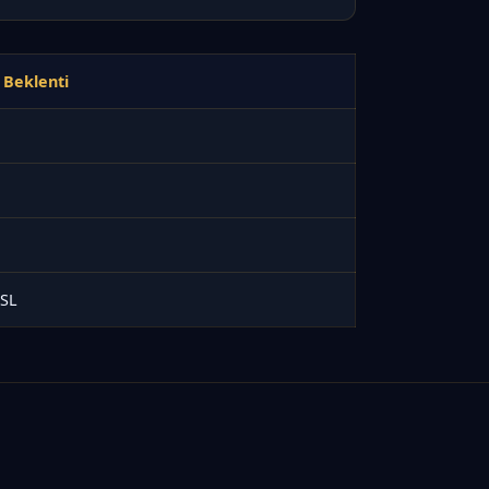
 Beklenti
SSL