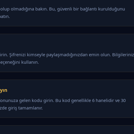
 olup olmadığına bakın. Bu, güvenli bir bağlantı kurulduğunu
patın.
a girin. Şifrenizi kimseyle paylaşmadığınızdan emin olun. Bilgileriniz
eçeneğini kullanın.
yın
fonunuza gelen kodu girin. Bu kod genellikle 6 hanelidir ve 30
izde giriş tamamlanır.