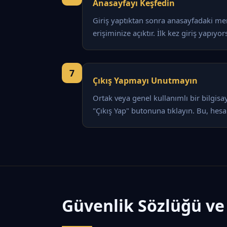
Anasayfayı Keşfedin
Giriş yaptıktan sonra anasayfadaki me
erişiminize açıktır. İlk kez giriş yapıyo
7
Çıkış Yapmayı Unutmayın
Ortak veya genel kullanımlı bir bilgis
"Çıkış Yap" butonuna tıklayın. Bu, hesa
Güvenlik Sözlüğü ve