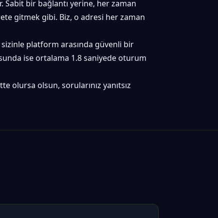
. Sabit bir bağlantı yerine, her zaman
rete gitmek gibi. Biz, o adresi her zaman
, sizinle platform arasında güvenli bir
onusunda ise ortalama 1.8 saniyede oturum
te olursa olsun, sorularınız yanıtsız