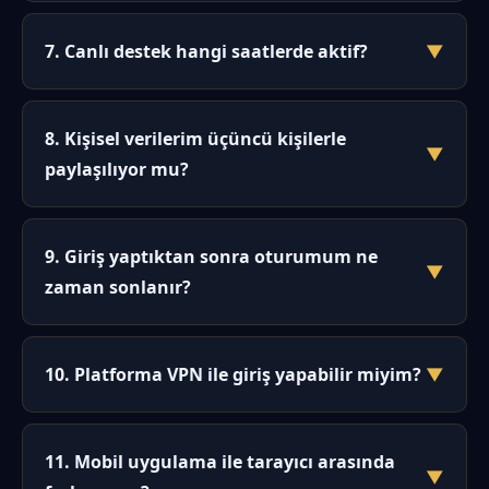
şifrenizi belirleyebilirsiniz. İşlem genellikle 2-3 dakika
Zorunlu değildir, ancak hesabınızı korumak için
sürer.
şiddetle tavsiye edilir. Özellikle farklı cihazlardan giriş
7. Canlı destek hangi saatlerde aktif?
▼
yapıyorsanız, bu katman hesabınıza yetkisiz erişimi
büyük ölçüde engeller. Ayarlar menüsünden anında
Canlı destek 7/24 kesintisiz hizmet verir. Uzman
aktifleştirebilirsiniz.
Türkçe ekip; sabah 03:00'te, öğle 12:00'de veya gece
8. Kişisel verilerim üçüncü kişilerle
▼
yarısı fark etmeksizin tüm sorularınızı yanıtlar.
paylaşılıyor mu?
Ortalama ilk yanıt süresi 45 saniyedir.
Hayır. Kişisel verileriniz, KVKK kapsamında korunur
ve üçüncü taraflarla asla paylaşılmaz. Tüm veriler
9. Giriş yaptıktan sonra oturumum ne
▼
256-bit SSL şifreleme ile saklanır. Adresiniz, e-
zaman sonlanır?
postanız gibi bilgiler yalnızca kimlik doğrulama ve
güvenlik amacıyla kullanılır.
Oturumunuz 30 dakika boyunca hareketsiz
kaldığında otomatik olarak sonlanır. Bu, hesabınızı
10. Platforma VPN ile giriş yapabilir miyim?
▼
korumak için alınan standart bir önlemdir. Ayrıca
farklı bir IP adresinden giriş yapıldığını tespit
Evet, VPN kullanımı platform tarafından
edersek sizi bilgilendiririz.
engellenmez. Ancak hızınız düşebilir. Gecikme süresi
11. Mobil uygulama ile tarayıcı arasında
▼
30-50 ms artabilir. Giriş adresini kullanmak genellikle