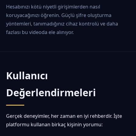
Hesabınızı kötü niyetli girişimlerden nasıl
koruyacağınızı öğrenin. Güçlü şifre oluşturma
yöntemleri, tanımadığınız cihaz kontrolü ve daha
fazlası bu videoda ele alınıyor.
Kullanıcı
Değerlendirmeleri
Gerçek deneyimler, her zaman en iyi rehberdir. İşte
platformu kullanan birkaç kişinin yorumu: