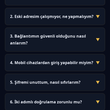
İnternet servis sağlayıcıları bazı platformlara
otomatik erişim engellemeleri uygulayabiliyor. Bu
2. Eski adresim çalışmıyor, ne yapmalıyım?
▼
engellemelerden etkilenmemek ve kullanıcıların
kesintisiz hizmet almasını sağlamak için erişim
Eski bir adres büyük olasılıkla devre dışı bırakılmıştır.
adresleri belirli aralıklarla yenilenir. Yenilenen
Yapmanız gereken tek şey, bu sayfada belirtilen
3. Bağlantımın güvenli olduğunu nasıl
adresler, mevcut olan en güncel bağlantıdır.
▼
güncel adresi kullanmak. Site ziyaretçilerini otomatik
anlarım?
olarak yeni adrese yönlendirir, ancak tarayıcınızda
eski sayfa önbelleğe alınmış olabilir.
Tarayıcınızın adres çubuğunda kilit simgesini arayın
ve adresin "https://" ile başladığından emin olun.
4. Mobil cihazlardan giriş yapabilir miyim?
▼
Ayrıca sayfanın en alt kısmında DMCA koruma
rozetini görebilirsiniz. Bu göstergeler, bağlantının
Evet, platform mobil uyumlu bir arayüze sahiptir.
şifrelendiğini ve doğrulandığını işaret eder.
Tarayıcınızdan giriş yapabilir veya mobil uygulamayı
5. Şifremi unuttum, nasıl sıfırlarım?
▼
kullanabilirsiniz. 1080p ve üzeri çözünürlüğe sahip
ekranlar için optimize edilmiş tasarım, tüm işlemleri
Giriş ekranındaki "Şifremi Unuttum" bağlantısına
kolaylaştırır.
tıklayın. Kayıtlı e-posta adresinize bir sıfırlama
6. İki adımlı doğrulama zorunlu mu?
▼
bağlantısı gönderilecektir. Bağlantıya tıklayarak yeni