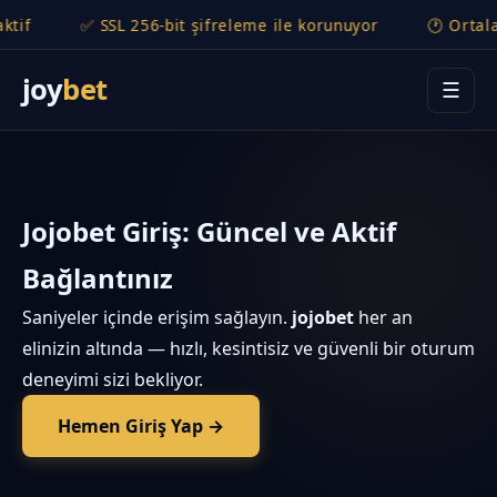
✅ SSL 256-bit şifreleme ile korunuyor
🕐 Ortalama e
joy
bet
☰
Jojobet Giriş: Güncel ve Aktif
Bağlantınız
Saniyeler içinde erişim sağlayın.
jojobet
her an
elinizin altında — hızlı, kesintisiz ve güvenli bir oturum
deneyimi sizi bekliyor.
Hemen Giriş Yap →