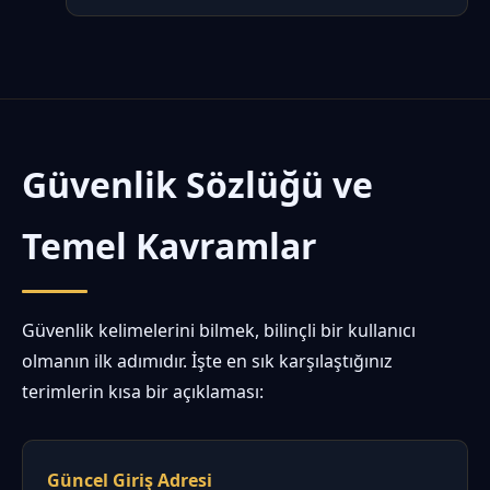
Güvenlik Sözlüğü ve
Temel Kavramlar
Güvenlik kelimelerini bilmek, bilinçli bir kullanıcı
olmanın ilk adımıdır. İşte en sık karşılaştığınız
terimlerin kısa bir açıklaması:
Güncel Giriş Adresi