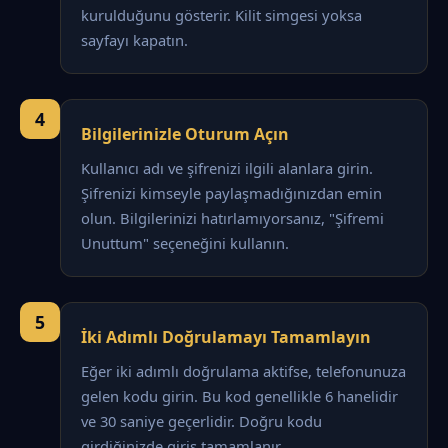
kurulduğunu gösterir. Kilit simgesi yoksa
sayfayı kapatın.
4
Bilgilerinizle Oturum Açın
Kullanıcı adı ve şifrenizi ilgili alanlara girin.
Şifrenizi kimseyle paylaşmadığınızdan emin
olun. Bilgilerinizi hatırlamıyorsanız, "Şifremi
Unuttum" seçeneğini kullanın.
5
İki Adımlı Doğrulamayı Tamamlayın
Eğer iki adımlı doğrulama aktifse, telefonunuza
gelen kodu girin. Bu kod genellikle 6 hanelidir
ve 30 saniye geçerlidir. Doğru kodu
girdiğinizde giriş tamamlanır.