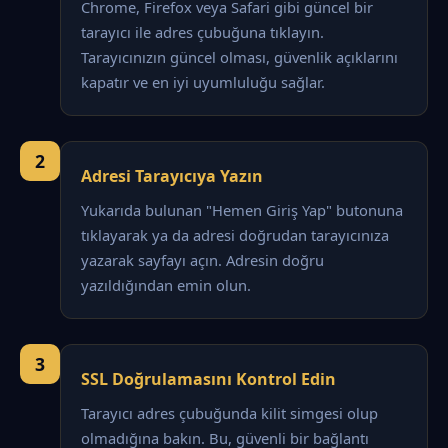
Chrome, Firefox veya Safari gibi güncel bir
tarayıcı ile adres çubuğuna tıklayın.
Tarayıcınızın güncel olması, güvenlik açıklarını
kapatır ve en iyi uyumluluğu sağlar.
2
Adresi Tarayıcıya Yazın
Yukarıda bulunan "Hemen Giriş Yap" butonuna
tıklayarak ya da adresi doğrudan tarayıcınıza
yazarak sayfayı açın. Adresin doğru
yazıldığından emin olun.
3
SSL Doğrulamasını Kontrol Edin
Tarayıcı adres çubuğunda kilit simgesi olup
olmadığına bakın. Bu, güvenli bir bağlantı