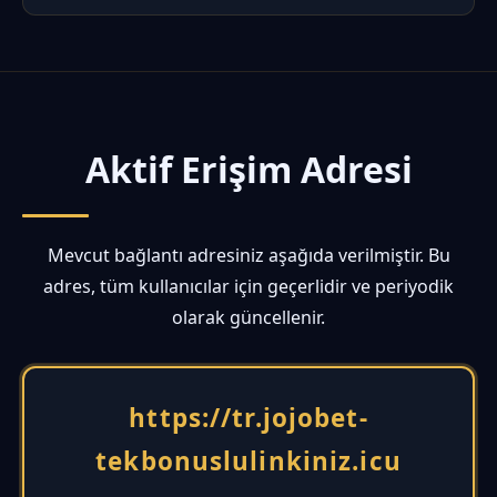
Aktif Erişim Adresi
Mevcut bağlantı adresiniz aşağıda verilmiştir. Bu
adres, tüm kullanıcılar için geçerlidir ve periyodik
olarak güncellenir.
https://tr.jojobet-
tekbonuslulinkiniz.icu