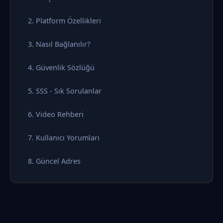
2. Platform Özellikleri
3. Nasıl Bağlanılır?
4. Güvenlik Sözlüğü
5. SSS - Sık Sorulanlar
6. Video Rehberi
7. Kullanıcı Yorumları
8. Güncel Adres