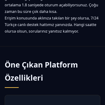
ortalama 1.8 saniyede oturum açabiliyorsunuz. Çoğu
zaman bu süre çok daha kısa.
Erişim konusunda aklınıza takılan bir şey olursa, 7/24
Türkçe canlı destek hattımız yanınızda. Hangi saatte
olursa olsun, sorularınız yanıtsız kalmıyor.
Öne Çıkan Platform
Özellikleri