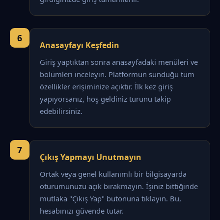
6
Anasayfayı Keşfedin
Giriş yaptıktan sonra anasayfadaki menüleri ve
bölümleri inceleyin. Platformun sunduğu tüm
özellikler erişiminize açıktır. İlk kez giriş
yapıyorsanız, hoş geldiniz turunu takip
edebilirsiniz.
7
Çıkış Yapmayı Unutmayın
Ortak veya genel kullanımlı bir bilgisayarda
oturumunuzu açık bırakmayın. İşiniz bittiğinde
mutlaka "Çıkış Yap" butonuna tıklayın. Bu,
hesabınızı güvende tutar.