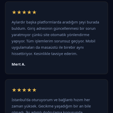
★★★★★
Aylardır başka platformlarda aradığım şeyi burada
buldum. Giriş adresinin güncellenmesi bir sorun
yaratmıyor çünkü site otomatik yönlendirme
yapıyor. Tüm işlemlerim sorunsuz geçiyor. Mobil
uygulamaları da masaüstü ile birebir aynı
hissettiriyor. Kesinlikle tavsiye ederim.
Mert A.
★★★★★
İstanbul'da oturuyorum ve bağlantı hızım her
zaman yüksek. Gecikme yaşadığım bir an bile
olmadı. İki adımlı doğrulama konusunda