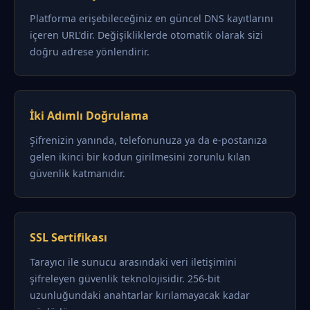
Platforma erişebileceğiniz en güncel DNS kayıtlarını
içeren URL'dir. Değişikliklerde otomatik olarak sizi
doğru adrese yönlendirir.
İki Adımlı Doğrulama
Şifrenizin yanında, telefonunuza ya da e-postanıza
gelen ikinci bir kodun girilmesini zorunlu kılan
güvenlik katmanıdır.
SSL Sertifikası
Tarayıcı ile sunucu arasındaki veri iletişimini
şifreleyen güvenlik teknolojisidir. 256-bit
uzunluğundaki anahtarlar kırılamayacak kadar