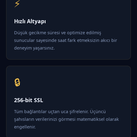
⚡
Hızlı Altyapı
Düşük gecikme süresi ve optimize edilmiş
sunucular sayesinde saat fark etmeksizin akıcı bir
deneyim yaşarsınız.
🔒
256-bit SSL
Tüm bağlantılar uçtan uca şifrelenir. Üçüncü
şahısların verilerinizi görmesi matematiksel olarak
engellenir.