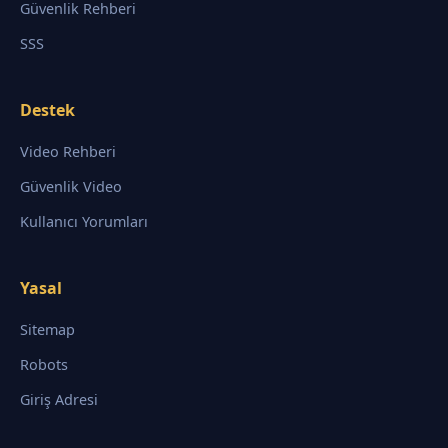
Güvenlik Rehberi
SSS
Destek
Video Rehberi
Güvenlik Video
Kullanıcı Yorumları
Yasal
Sitemap
Robots
Giriş Adresi