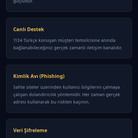
güçlüdür.
Canlı Destek
7/24 Türkçe konuşan müşteri temsilcisine anında
bağlanabileceğiniz gerçek zamanlı iletişim kanalıdır.
Kimlik Avı (Phishing)
Sahte siteler üzerinden kullanıcı bilgilerini çalmaya
çalışan dolandırıcılık yöntemidir. Her zaman gerçek
adresi kullanarak bu riskten kaçının.
Veri Şifreleme