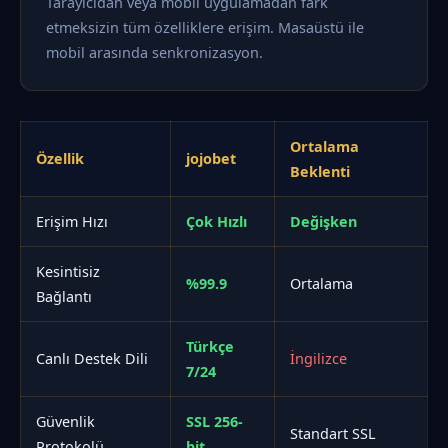
Tarayıcıdan veya mobil uygulamadan fark
etmeksizin tüm özelliklere erişim. Masaüstü ile
mobil arasında senkronizasyon.
Ortalama
Özellik
jojobet
Beklenti
Erişim Hızı
Çok Hızlı
Değişken
Kesintisiz
%99.9
Ortalama
Bağlantı
Türkçe
Canlı Destek Dili
İngilizce
7/24
Güvenlik
SSL 256-
Standart SSL
Protokolü
bit