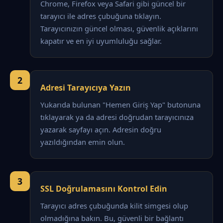
Chrome, Firefox veya Safari gibi güncel bir
tarayıcı ile adres çubuğuna tıklayın.
Tarayıcınızın güncel olması, güvenlik açıklarını
kapatır ve en iyi uyumluluğu sağlar.
2
Adresi Tarayıcıya Yazın
Yukarıda bulunan "Hemen Giriş Yap" butonuna
tıklayarak ya da adresi doğrudan tarayıcınıza
yazarak sayfayı açın. Adresin doğru
yazıldığından emin olun.
3
SSL Doğrulamasını Kontrol Edin
Tarayıcı adres çubuğunda kilit simgesi olup
olmadığına bakın. Bu, güvenli bir bağlantı