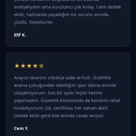
endişeliydim ama kurulumu çok kolay. Canlı destek
ekibi, haziranda yaşadığım bir sorunu anında
çözdü. Teşekkürler.
Elif K.
★★★★☆
Arayüz tasarımı oldukça sade ve hızlı. Özellikle
arama çubuğundan dilediğim spor dalına anında
ulaşabiliyorum. Son bir aydır hiçbir kesinti
yaşamadım. Güvenlik konusunda da kendimi rahat
hissediyorum; SSL sertifikası her zaman aktif.
Destek ekibi gece bile anında cevap veriyor.
Cem Y.