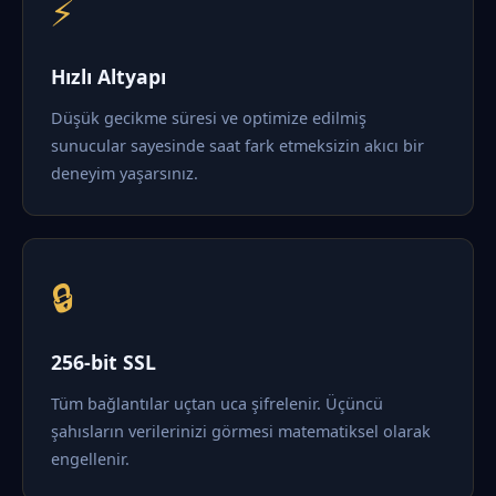
⚡
Hızlı Altyapı
Düşük gecikme süresi ve optimize edilmiş
sunucular sayesinde saat fark etmeksizin akıcı bir
deneyim yaşarsınız.
🔒
256-bit SSL
Tüm bağlantılar uçtan uca şifrelenir. Üçüncü
şahısların verilerinizi görmesi matematiksel olarak
engellenir.