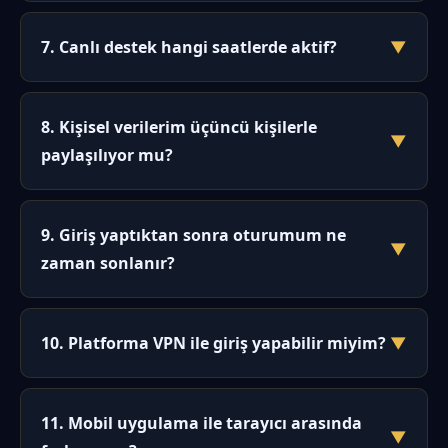
şifrenizi belirleyebilirsiniz. İşlem genellikle 2-3 dakika
Zorunlu değildir, ancak hesabınızı korumak için
sürer.
şiddetle tavsiye edilir. Özellikle farklı cihazlardan giriş
7. Canlı destek hangi saatlerde aktif?
▼
yapıyorsanız, bu katman hesabınıza yetkisiz erişimi
büyük ölçüde engeller. Ayarlar menüsünden anında
Canlı destek 7/24 kesintisiz hizmet verir. Uzman
aktifleştirebilirsiniz.
Türkçe ekip; sabah 03:00'te, öğle 12:00'de veya gece
8. Kişisel verilerim üçüncü kişilerle
▼
yarısı fark etmeksizin tüm sorularınızı yanıtlar.
paylaşılıyor mu?
Ortalama ilk yanıt süresi 45 saniyedir.
Hayır. Kişisel verileriniz, KVKK kapsamında korunur
ve üçüncü taraflarla asla paylaşılmaz. Tüm veriler
9. Giriş yaptıktan sonra oturumum ne
▼
256-bit SSL şifreleme ile saklanır. Adresiniz, e-
zaman sonlanır?
postanız gibi bilgiler yalnızca kimlik doğrulama ve
güvenlik amacıyla kullanılır.
Oturumunuz 30 dakika boyunca hareketsiz
kaldığında otomatik olarak sonlanır. Bu, hesabınızı
10. Platforma VPN ile giriş yapabilir miyim?
▼
korumak için alınan standart bir önlemdir. Ayrıca
farklı bir IP adresinden giriş yapıldığını tespit
Evet, VPN kullanımı platform tarafından
edersek sizi bilgilendiririz.
engellenmez. Ancak hızınız düşebilir. Gecikme süresi
11. Mobil uygulama ile tarayıcı arasında
▼
30-50 ms artabilir. Giriş adresini kullanmak genellikle