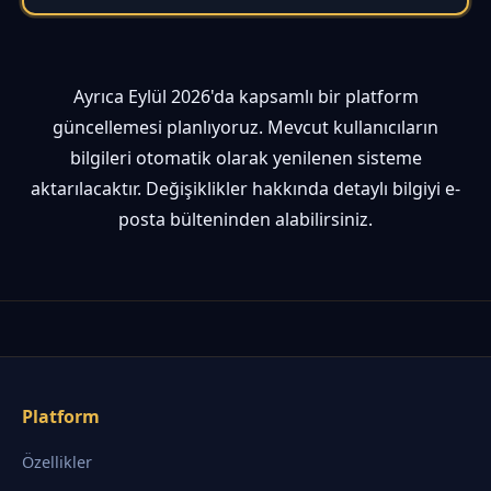
Ayrıca Eylül 2026'da kapsamlı bir platform
güncellemesi planlıyoruz. Mevcut kullanıcıların
bilgileri otomatik olarak yenilenen sisteme
aktarılacaktır. Değişiklikler hakkında detaylı bilgiyi e-
posta bülteninden alabilirsiniz.
Platform
Özellikler