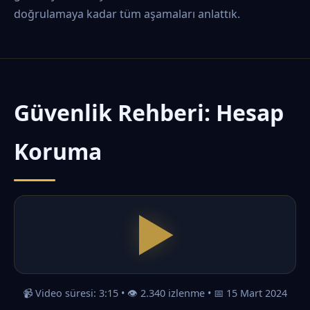
doğrulamaya kadar tüm aşamaları anlattık.
Güvenlik Rehberi: Hesap
Koruma
📹 Video süresi: 3:15 • 👁️ 2.340 izlenme • 📅 15 Mart 2024