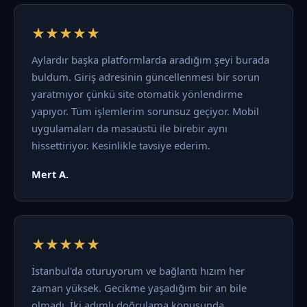
★★★★★
Aylardır başka platformlarda aradığım şeyi burada
buldum. Giriş adresinin güncellenmesi bir sorun
yaratmıyor çünkü site otomatik yönlendirme
yapıyor. Tüm işlemlerim sorunsuz geçiyor. Mobil
uygulamaları da masaüstü ile birebir aynı
hissettiriyor. Kesinlikle tavsiye ederim.
Mert A.
★★★★★
İstanbul'da oturuyorum ve bağlantı hızım her
zaman yüksek. Gecikme yaşadığım bir an bile
olmadı. İki adımlı doğrulama konusunda