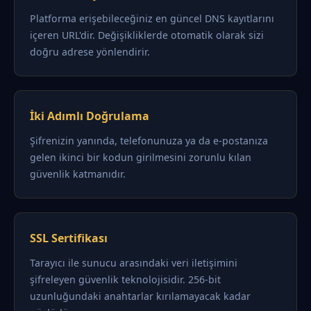
Platforma erişebileceğiniz en güncel DNS kayıtlarını
içeren URL'dir. Değişikliklerde otomatik olarak sizi
doğru adrese yönlendirir.
İki Adımlı Doğrulama
Şifrenizin yanında, telefonunuza ya da e-postanıza
gelen ikinci bir kodun girilmesini zorunlu kılan
güvenlik katmanıdır.
SSL Sertifikası
Tarayıcı ile sunucu arasındaki veri iletişimini
şifreleyen güvenlik teknolojisidir. 256-bit
uzunluğundaki anahtarlar kırılamayacak kadar