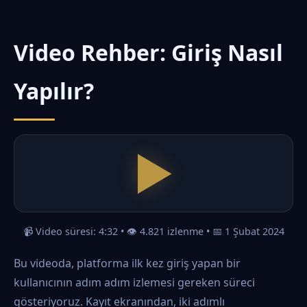
Ortalama e-posta yanıt süresi 2 saat içindedir.
Haftanın her günü, günün her saati aktifiz.
Video Rehber: Giriş Nasıl
Yapılır?
📹 Video süresi: 4:32 • 👁️ 4.821 izlenme • 📅 1 Şubat 2024
Bu videoda, platforma ilk kez giriş yapan bir
kullanıcının adım adım izlemesi gereken süreci
gösteriyoruz. Kayıt ekranından, iki adımlı