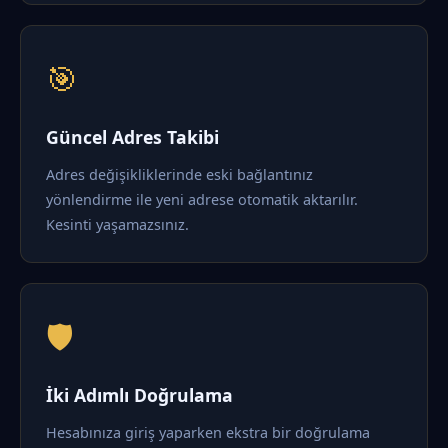
🎯
Güncel Adres Takibi
Adres değişikliklerinde eski bağlantınız
yönlendirme ile yeni adrese otomatik aktarılır.
Kesinti yaşamazsınız.
🛡️
İki Adımlı Doğrulama
Hesabınıza giriş yaparken ekstra bir doğrulama