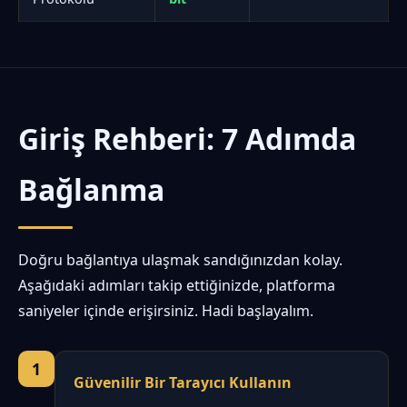
Giriş Rehberi: 7 Adımda
Bağlanma
Doğru bağlantıya ulaşmak sandığınızdan kolay.
Aşağıdaki adımları takip ettiğinizde, platforma
saniyeler içinde erişirsiniz. Hadi başlayalım.
1
Güvenilir Bir Tarayıcı Kullanın