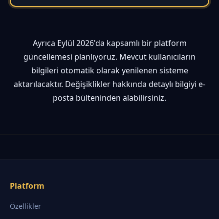
Ayrıca Eylül 2026'da kapsamlı bir platform
güncellemesi planlıyoruz. Mevcut kullanıcıların
bilgileri otomatik olarak yenilenen sisteme
aktarılacaktır. Değişiklikler hakkında detaylı bilgiyi e-
posta bülteninden alabilirsiniz.
Platform
Özellikler