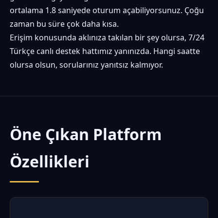
ortalama 1.8 saniyede oturum açabiliyorsunuz. Çoğu
zaman bu süre çok daha kısa.
Erişim konusunda aklınıza takılan bir şey olursa, 7/24
Türkçe canlı destek hattımız yanınızda. Hangi saatte
olursa olsun, sorularınız yanıtsız kalmıyor.
Öne Çıkan Platform
Özellikleri