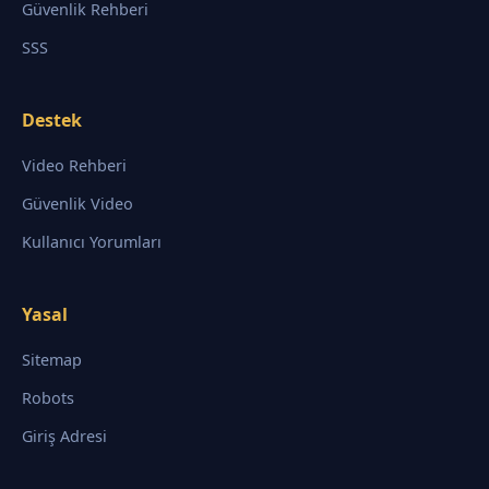
Güvenlik Rehberi
SSS
Destek
Video Rehberi
Güvenlik Video
Kullanıcı Yorumları
Yasal
Sitemap
Robots
Giriş Adresi