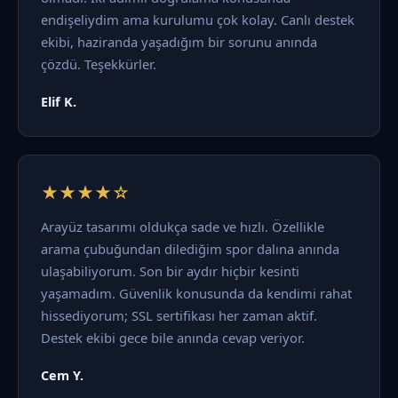
endişeliydim ama kurulumu çok kolay. Canlı destek
ekibi, haziranda yaşadığım bir sorunu anında
çözdü. Teşekkürler.
Elif K.
★★★★☆
Arayüz tasarımı oldukça sade ve hızlı. Özellikle
arama çubuğundan dilediğim spor dalına anında
ulaşabiliyorum. Son bir aydır hiçbir kesinti
yaşamadım. Güvenlik konusunda da kendimi rahat
hissediyorum; SSL sertifikası her zaman aktif.
Destek ekibi gece bile anında cevap veriyor.
Cem Y.