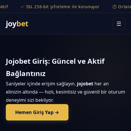
✅ SSL 256-bit şifreleme ile korunuyor
🕐 Ortalama e
joy
bet
☰
Jojobet Giriş: Güncel ve Aktif
Bağlantınız
Saniyeler içinde erişim sağlayın.
jojobet
her an
elinizin altında — hızlı, kesintisiz ve güvenli bir oturum
deneyimi sizi bekliyor.
Hemen Giriş Yap →