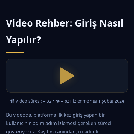
Ortalama e-posta yanıt süresi 2 saat içindedir.
Haftanın her günü, günün her saati aktifiz.
Video Rehber: Giriş Nasıl
Yapılır?
📹 Video süresi: 4:32 • 👁️ 4.821 izlenme • 📅 1 Şubat 2024
Bu videoda, platforma ilk kez giriş yapan bir
kullanıcının adım adım izlemesi gereken süreci
gösteriyoruz. Kayıt ekranından, iki adımlı