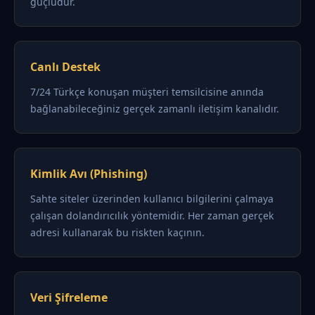
güçlüdür.
Canlı Destek
7/24 Türkçe konuşan müşteri temsilcisine anında
bağlanabileceğiniz gerçek zamanlı iletişim kanalıdır.
Kimlik Avı (Phishing)
Sahte siteler üzerinden kullanıcı bilgilerini çalmaya
çalışan dolandırıcılık yöntemidir. Her zaman gerçek
adresi kullanarak bu riskten kaçının.
Veri Şifreleme