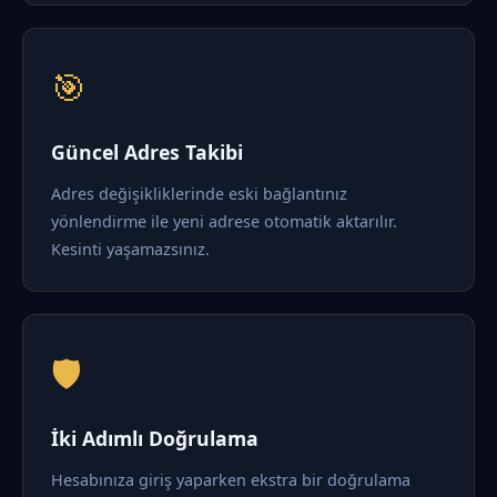
🎯
Güncel Adres Takibi
Adres değişikliklerinde eski bağlantınız
yönlendirme ile yeni adrese otomatik aktarılır.
Kesinti yaşamazsınız.
🛡️
İki Adımlı Doğrulama
Hesabınıza giriş yaparken ekstra bir doğrulama