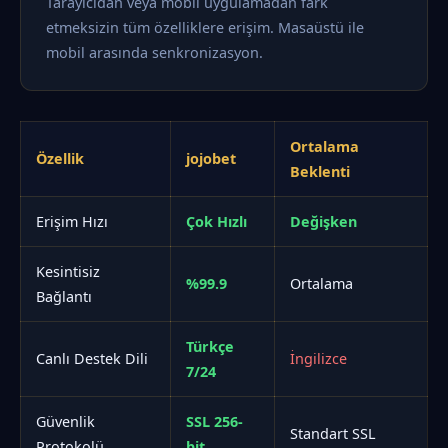
Tarayıcıdan veya mobil uygulamadan fark
etmeksizin tüm özelliklere erişim. Masaüstü ile
mobil arasında senkronizasyon.
Ortalama
Özellik
jojobet
Beklenti
Erişim Hızı
Çok Hızlı
Değişken
Kesintisiz
%99.9
Ortalama
Bağlantı
Türkçe
Canlı Destek Dili
İngilizce
7/24
Güvenlik
SSL 256-
Standart SSL
Protokolü
bit