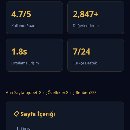
4.7/5
2,847+
Kullanıcı Puanı
Değerlendirme
1.8s
7/24
Ortalama Erişim
Türkçe Destek
Ana Sayfa
jojobet Giriş
Özellikler
Giriş Rehberi
SSS
📋 Sayfa İçeriği
1. Giriş