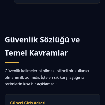
Güvenlik Sözlüğü ve
Temel Kavramlar
Güvenlik kelimelerini bilmek, bilinçli bir kullanıcı
olmanın ilk adımıdır. İşte en sık karşılaştığınız
terimlerin kısa bir açıklaması:
Güncel Giriş Adresi